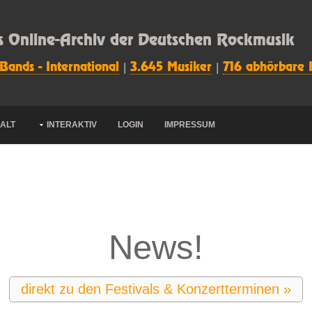
s Online-Archiv der Deutschen Rockmusik
 Bands - International
|
3.645 Musiker
|
716 abhörbare 
HALT
INTERAKTIV
LOGIN
IMPRESSUM
News!
direkt zu den Festivals & Konzertterminen »