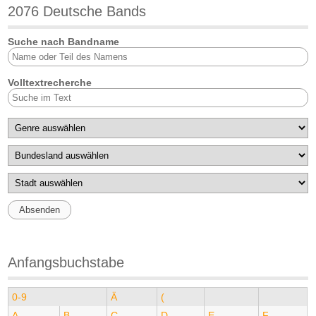
2076 Deutsche Bands
Suche nach Bandname
Volltextrecherche
Anfangsbuchstabe
0-9
Ä
(
A
B
C
D
E
F