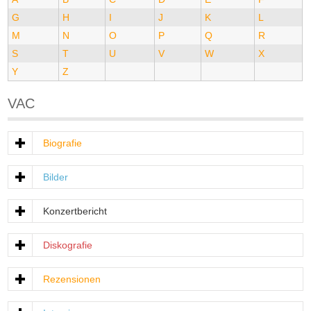
G
H
I
J
K
L
M
N
O
P
Q
R
S
T
U
V
W
X
Y
Z
VAC
Biografie
Bilder
Konzertbericht
Diskografie
Rezensionen