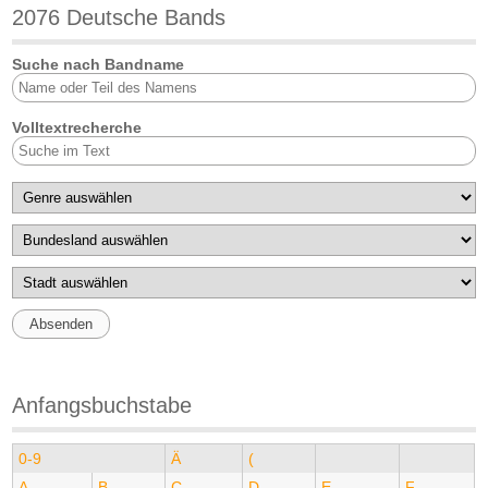
2076 Deutsche Bands
Suche nach Bandname
Volltextrecherche
Anfangsbuchstabe
0-9
Ä
(
A
B
C
D
E
F