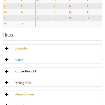
G
H
I
J
K
L
M
N
O
P
Q
R
S
T
U
V
W
X
Y
Z
Hass
Biografie
Bilder
Konzertbericht
Diskografie
Rezensionen