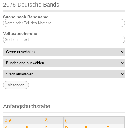
2076 Deutsche Bands
Suche nach Bandname
Volltextrecherche
Anfangsbuchstabe
0-9
Ä
(
A
B
C
D
E
F