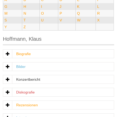
G
H
I
J
K
L
M
N
O
P
Q
R
S
T
U
V
W
X
Y
Z
Hoffmann, Klaus
Biografie
Bilder
Konzertbericht
Diskografie
Rezensionen