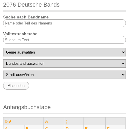
2076 Deutsche Bands
Suche nach Bandname
Volltextrecherche
Anfangsbuchstabe
0-9
Ä
(
A
B
C
D
E
F