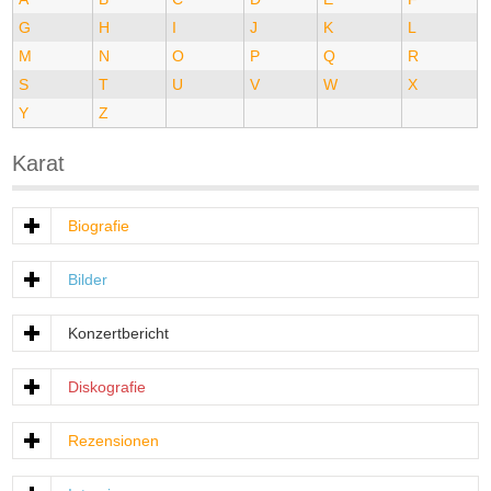
G
H
I
J
K
L
M
N
O
P
Q
R
S
T
U
V
W
X
Y
Z
Karat
Biografie
Bilder
Konzertbericht
Diskografie
Rezensionen