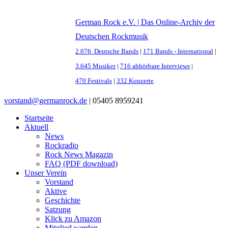
German Rock e.V. | Das Online-Archiv der
Deutschen Rockmusik
2.076 Deutsche Bands
|
171 Bands - International
|
3.645 Musiker
|
716 abhörbare Interviews
|
470 Festivals
|
332 Konzerte
vorstand@germanrock.de
|
05405 8959241
Startseite
Aktuell
News
Rockradio
Rock News Magazin
FAQ (PDF download)
Unser Verein
Vorstand
Aktive
Geschichte
Satzung
Klick zu Amazon
Mitglied werden