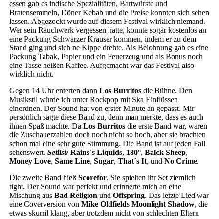
essen gab es indische Spezialitäten, Bartwürste und
Bratensemmeln, Döner Kebab und die Preise konnten sich sehen
lassen. Abgezockt wurde auf diesem Festival wirklich niemand.
Wer sein Rauchwerk vergessen hatte, konnte sogar kostenlos an
eine Packung Schwarzer Krauser kommen, indem er zu dem
Stand ging und sich ne Kippe drehte. Als Belohnung gab es eine
Packung Tabak, Papier und ein Feuerzeug und als Bonus noch
eine Tasse heißen Kaffee. Aufgemacht war das Festival also
wirklich nicht.
Gegen 14 Uhr enterten dann
Los Burritos
die Bühne. Den
Musikstil würde ich unter Rockpop mit Ska Einflüssen
einordnen. Der Sound hat von erster Minute an gepasst. Mir
persönlich sagte diese Band zu, denn man merkte, dass es auch
ihnen Spaß machte. Da
Los Burritos
die erste Band war, waren
die Zuschauerzahlen doch noch nicht so hoch, aber sie brachten
schon mal eine sehr gute Stimmung. Die Band ist auf jeden Fall
sehenswert.
Setlist:
Rains´s Liquids
,
180°
,
Balck Sheep
,
Money Love
,
Same Line
,
Sugar
,
That´s It
,
und
No Crime
.
Die zweite Band hieß
Scorefor
. Sie spielten ihr Set ziemlich
tight. Der Sound war perfekt und erinnerte mich an eine
Mischung aus
Bad Religion
und
Offspring
. Das letzte Lied war
eine Coverversion von
Mike Oldfield
s
Moonlight Shadow
, die
etwas skurril klang, aber trotzdem nicht von schlechten Eltern