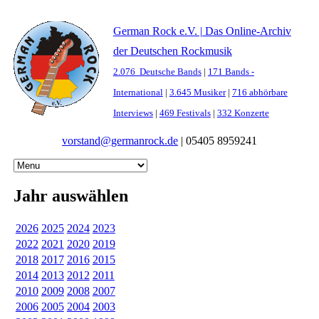
German Rock e.V. | Das Online-Archiv
der Deutschen Rockmusik
2.076 Deutsche Bands
|
171 Bands -
International
|
3.645 Musiker
|
716 abhörbare
Interviews
|
469 Festivals
|
332 Konzerte
vorstand@germanrock.de
|
05405 8959241
Jahr auswählen
2026
2025
2024
2023
2022
2021
2020
2019
2018
2017
2016
2015
2014
2013
2012
2011
2010
2009
2008
2007
2006
2005
2004
2003