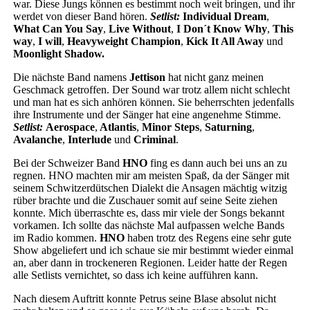
war. Diese Jungs können es bestimmt noch weit bringen, und ihr
werdet von dieser Band hören.
Setlist:
Individual Dream
,
What Can You Say
,
Live Without
,
I Don´t Know Why
,
This
way
,
I will
,
Heavyweight Champion
,
Kick It All Away
und
Moonlight Shadow.
Die nächste Band namens
Jettison
hat nicht ganz meinen
Geschmack getroffen. Der Sound war trotz allem nicht schlecht
und man hat es sich anhören können. Sie beherrschten jedenfalls
ihre Instrumente und der Sänger hat eine angenehme Stimme.
Setlist:
Aerospace
,
Atlantis
,
Minor Steps
,
Saturning
,
Avalanche
,
Interlude
und
Criminal
.
Bei der Schweizer Band
HNO
fing es dann auch bei uns an zu
regnen. HNO machten mir am meisten Spaß, da der Sänger mit
seinem Schwitzerdütschen Dialekt die Ansagen mächtig witzig
rüber brachte und die Zuschauer somit auf seine Seite ziehen
konnte. Mich überraschte es, dass mir viele der Songs bekannt
vorkamen. Ich sollte das nächste Mal aufpassen welche Bands
im Radio kommen.
HNO
haben trotz des Regens eine sehr gute
Show abgeliefert und ich schaue sie mir bestimmt wieder einmal
an, aber dann in trockeneren Regionen. Leider hatte der Regen
alle Setlists vernichtet, so dass ich keine aufführen kann.
Nach diesem Auftritt konnte Petrus seine Blase absolut nicht