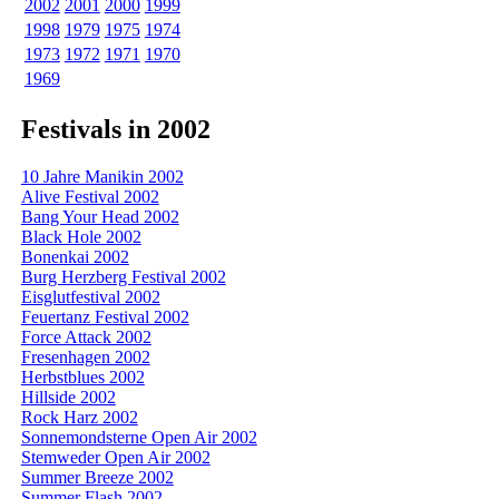
2002
2001
2000
1999
1998
1979
1975
1974
1973
1972
1971
1970
1969
Festivals in 2002
10 Jahre Manikin 2002
Alive Festival 2002
Bang Your Head 2002
Black Hole 2002
Bonenkai 2002
Burg Herzberg Festival 2002
Eisglutfestival 2002
Feuertanz Festival 2002
Force Attack 2002
Fresenhagen 2002
Herbstblues 2002
Hillside 2002
Rock Harz 2002
Sonnemondsterne Open Air 2002
Stemweder Open Air 2002
Summer Breeze 2002
Summer Flash 2002