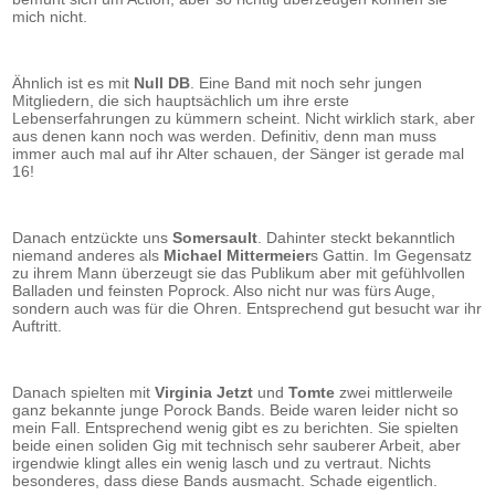
mich nicht.
Ähnlich ist es mit
Null DB
. Eine Band mit noch sehr jungen
Mitgliedern, die sich hauptsächlich um ihre erste
Lebenserfahrungen zu kümmern scheint. Nicht wirklich stark, aber
aus denen kann noch was werden. Definitiv, denn man muss
immer auch mal auf ihr Alter schauen, der Sänger ist gerade mal
16!
Danach entzückte uns
Somersault
. Dahinter steckt bekanntlich
niemand anderes als
Michael Mittermeier
s Gattin. Im Gegensatz
zu ihrem Mann überzeugt sie das Publikum aber mit gefühlvollen
Balladen und feinsten Poprock. Also nicht nur was fürs Auge,
sondern auch was für die Ohren. Entsprechend gut besucht war ihr
Auftritt.
Danach spielten mit
Virginia Jetzt
und
Tomte
zwei mittlerweile
ganz bekannte junge Porock Bands. Beide waren leider nicht so
mein Fall. Entsprechend wenig gibt es zu berichten. Sie spielten
beide einen soliden Gig mit technisch sehr sauberer Arbeit, aber
irgendwie klingt alles ein wenig lasch und zu vertraut. Nichts
besonderes, dass diese Bands ausmacht. Schade eigentlich.