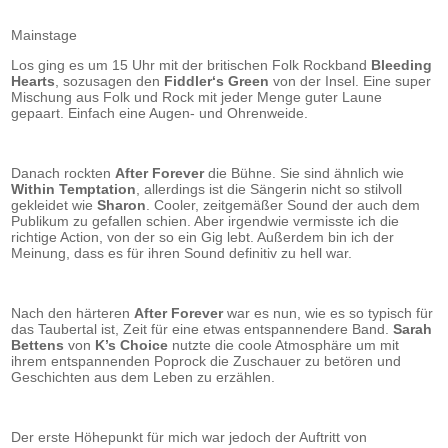
Mainstage
Los ging es um 15 Uhr mit der britischen Folk Rockband
Bleeding
Hearts
, sozusagen den
Fiddler‘s Green
von der Insel. Eine super
Mischung aus Folk und Rock mit jeder Menge guter Laune
gepaart. Einfach eine Augen- und Ohrenweide.
Danach rockten
After Forever
die Bühne. Sie sind ähnlich wie
Within Temptation
, allerdings ist die Sängerin nicht so stilvoll
gekleidet wie
Sharon
. Cooler, zeitgemäßer Sound der auch dem
Publikum zu gefallen schien. Aber irgendwie vermisste ich die
richtige Action, von der so ein Gig lebt. Außerdem bin ich der
Meinung, dass es für ihren Sound definitiv zu hell war.
Nach den härteren
After Forever
war es nun, wie es so typisch für
das Taubertal ist, Zeit für eine etwas entspannendere Band.
Sarah
Bettens
von
K’s Choice
nutzte die coole Atmosphäre um mit
ihrem entspannenden Poprock die Zuschauer zu betören und
Geschichten aus dem Leben zu erzählen.
Der erste Höhepunkt für mich war jedoch der Auftritt von