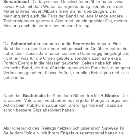
Schandmaul
. Die bayrischen Geschichtenerzähler hatten zwar
etwas Pech mit dem Wetter, es regnete heftig, konnten mit den
Material ihres neuen Albums mehr als nur überzeugen. Der
Meinung sind auch die Fans der Band und jede Menge andere
Taubertalgänger gewesen. Also rund um ein genialer Gig, meiner
Meinung nach deiner der besten vom Freitag.
Die
Schandmäuler
konnten nur die
Beatsteaks
toppen. Eine
Band die ich eigentlich immer mit gemischten Gefühlen betrachtet
habe, aber dieses Jahr haben sie einen Hammergig hingelegt und
nicht nur was für die Ohren geboten, sondern auch eine extra
Portion Energie in die Massen geworfen. Selten habe ich eine
deutsche Band, die ihre Wurzeln irgendwo im Punk hat, in so guter
Verfassung gesehen. Klasse Auftritt, der allen Beteiligten mehr als
gefallen hat.
Nach den
Beatsteaks
hieß es dann Bühne frei für
H-Blockx
. Die
Crossover Veteranen verstanden es mit jeder Menge Energie und
Action beim Publikum zu punkten, allerdings finde ich, dass sie
schon bessere Gigs absolviert haben.
Als Höhepunkt des Freitags heizten Schlussendlich
Subway To
Sally
dem Volk ein. Mit ihrem
Engelskrieger
material hatten sie