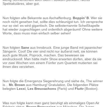
Spektakuläres, aber gut.
Nun folgten alte Bekannte aus Aschaffenburg.
Boppin’ B
. Wer sie
noch nicht gesehen hat, sollte dies schleunigst tun. Ich verspreche
nur so viel: es wird gigantisch. Die selbsternannte Scheißkapelle
hat wieder zugeschlagen und ordentlich abgeräumt! Ohne weitere
Worte, dass muss man einfach selber sehen!
Nun folgten
Sane
aus Innsbruck. Eine junge Band mit japanischer
Sängerin. Cool! Die vier sind nicht nur äußerst nett, sie können
auch gute Musik, Poprock, machen. Das bewiesen sie
eindrucksvoll. Man hätte mehr Show erwarten dürfen, aber da sie
vor zwei Wochen von einem Fünfer zum Quartett mutierten sei
ihnen dies verziehen.
Nun folgte die Emergenza Siegerehrung und siehe da, The winner
is...
Mr. Brown
aus Hamburg! Gratulation. Die folgenden Plätze
belegten
Lexxi
,
Les Breuvachons
(Paris) und
Fluttr
(Boston).
Was nun folgte kann man ganz beruhigt als einmaliges Open Air
Erlebnis abtun.
Power Percussion
aus München. Die Jungs