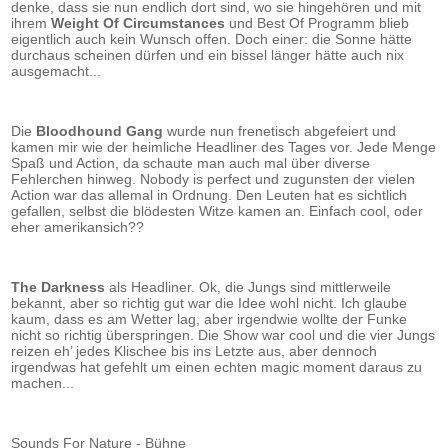
denke, dass sie nun endlich dort sind, wo sie hingehören und mit
ihrem
Weight Of Circumstances
und Best Of Programm blieb
eigentlich auch kein Wunsch offen. Doch einer: die Sonne hätte
durchaus scheinen dürfen und ein bissel länger hätte auch nix
ausgemacht...
Die
Bloodhound Gang
wurde nun frenetisch abgefeiert und
kamen mir wie der heimliche Headliner des Tages vor. Jede Menge
Spaß und Action, da schaute man auch mal über diverse
Fehlerchen hinweg. Nobody is perfect und zugunsten der vielen
Action war das allemal in Ordnung. Den Leuten hat es sichtlich
gefallen, selbst die blödesten Witze kamen an. Einfach cool, oder
eher amerikansich??
The Darkness
als Headliner. Ok, die Jungs sind mittlerweile
bekannt, aber so richtig gut war die Idee wohl nicht. Ich glaube
kaum, dass es am Wetter lag, aber irgendwie wollte der Funke
nicht so richtig überspringen. Die Show war cool und die vier Jungs
reizen eh’ jedes Klischee bis ins Letzte aus, aber dennoch
irgendwas hat gefehlt um einen echten magic moment daraus zu
machen...
Sounds For Nature - Bühne