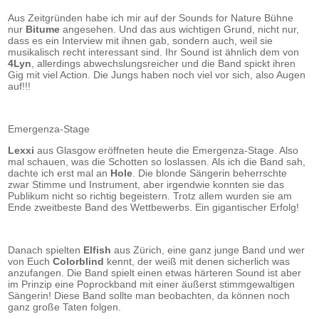
Aus Zeitgründen habe ich mir auf der Sounds for Nature Bühne
nur
Bitume
angesehen. Und das aus wichtigen Grund, nicht nur,
dass es ein Interview mit ihnen gab, sondern auch, weil sie
musikalisch recht interessant sind. Ihr Sound ist ähnlich dem von
4Lyn
, allerdings abwechslungsreicher und die Band spickt ihren
Gig mit viel Action. Die Jungs haben noch viel vor sich, also Augen
auf!!!
Emergenza-Stage
Lexxi
aus Glasgow eröffneten heute die Emergenza-Stage. Also
mal schauen, was die Schotten so loslassen. Als ich die Band sah,
dachte ich erst mal an
Hole
. Die blonde Sängerin beherrschte
zwar Stimme und Instrument, aber irgendwie konnten sie das
Publikum nicht so richtig begeistern. Trotz allem wurden sie am
Ende zweitbeste Band des Wettbewerbs. Ein gigantischer Erfolg!
Danach spielten
Elfish
aus Zürich, eine ganz junge Band und wer
von Euch
Colorblind
kennt, der weiß mit denen sicherlich was
anzufangen. Die Band spielt einen etwas härteren Sound ist aber
im Prinzip eine Poprockband mit einer äußerst stimmgewaltigen
Sängerin! Diese Band sollte man beobachten, da können noch
ganz große Taten folgen.