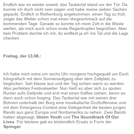
Endlich war es wieder soweit, das Taubertal stand vor der Tür. Da
konnte ich doch nicht nein sagen und habe meine sieben Sachen
gepackt. Endlich in Rothenburg angekommen, einen Tag zu früh,
zeigte das Wetter schon mal einen Vorgeschmack auf die
kommenden Tage. Gerade so konnte ich mein Zelt in die Wüste
werfen, als mich auch schon erste Regentropfen begrüßten. Aber
kein Problem dachte ich mir, du wolltest ja eh’ ins Tal und die Lage
checken.
Freitag, der 13.08.:
Ich habe mich extra um sechs Uhr morgens hochgequält um Euch
fotografisch mit dem Sonnenaufgang über dem Zeltplatz zu
beglücken. Sah klasse aus und der Tag schien warm zu werden.
Also perfektes Festivalwetter. Nun hieß es aber sich zu sputen.
Runter aufs Gelände und erst mal einen Kaffee ziehen, bevor es
dann auch schon losging. Das Taubertal war mit seinen drei
Bühnen unterhalb der Burg eine musikalische Großoffensive und
mit dem Emergenza Contest eine Gelegenheit die besten jungen
Bands aus ganz Europa und Nordamerika zu sehen. Zwei Bands
hatten abgesagt,
Union Youth
und
The Soundtrack Of Our
Lives
. Für letztere gab es letztendlich Ersatz in Form der
Springer
.