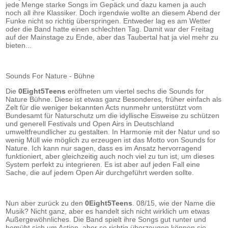
jede Menge starke Songs im Gepäck und dazu kamen ja auch
noch all ihre Klassiker. Doch irgendwie wollte an diesem Abend der
Funke nicht so richtig überspringen. Entweder lag es am Wetter
oder die Band hatte einen schlechten Tag. Damit war der Freitag
auf der Mainstage zu Ende, aber das Taubertal hat ja viel mehr zu
bieten...
Sounds For Nature - Bühne
Die
0Eight5Teens
eröffneten um viertel sechs die Sounds for
Nature Bühne. Diese ist etwas ganz Besonderes, früher einfach als
Zelt für die weniger bekannten Acts nunmehr unterstützt vom
Bundesamt für Naturschutz um die idyllische Eisweise zu schützen
und generell Festivals und Open Airs in Deutschland
umweltfreundlicher zu gestalten. In Harmonie mit der Natur und so
wenig Müll wie möglich zu erzeugen ist das Motto von Sounds for
Nature. Ich kann nur sagen, dass es im Ansatz hervorragend
funktioniert, aber gleichzeitig auch noch viel zu tun ist, um dieses
System perfekt zu integrieren. Es ist aber auf jeden Fall eine
Sache, die auf jedem Open Air durchgeführt werden sollte.
Nun aber zurück zu den
0Eight5Teens
. 08/15, wie der Name die
Musik? Nicht ganz, aber es handelt sich nicht wirklich um etwas
Außergewöhnliches. Die Band spielt ihre Songs gut runter und
bemüht sich um Action, aber so richtig überzeugen können sie