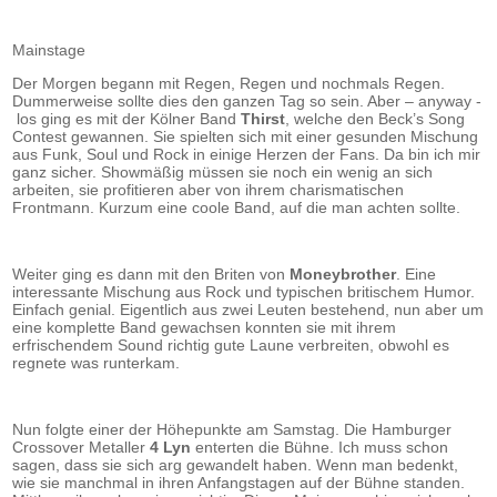
Mainstage
Der Morgen begann mit Regen, Regen und nochmals Regen.
Dummerweise sollte dies den ganzen Tag so sein. Aber – anyway -
los ging es mit der Kölner Band
Thirst
, welche den Beck’s Song
Contest gewannen. Sie spielten sich mit einer gesunden Mischung
aus Funk, Soul und Rock in einige Herzen der Fans. Da bin ich mir
ganz sicher. Showmäßig müssen sie noch ein wenig an sich
arbeiten, sie profitieren aber von ihrem charismatischen
Frontmann. Kurzum eine coole Band, auf die man achten sollte.
Weiter ging es dann mit den Briten von
Moneybrother
. Eine
interessante Mischung aus Rock und typischen britischem Humor.
Einfach genial. Eigentlich aus zwei Leuten bestehend, nun aber um
eine komplette Band gewachsen konnten sie mit ihrem
erfrischendem Sound richtig gute Laune verbreiten, obwohl es
regnete was runterkam.
Nun folgte einer der Höhepunkte am Samstag. Die Hamburger
Crossover Metaller
4 Lyn
enterten die Bühne. Ich muss schon
sagen, dass sie sich arg gewandelt haben. Wenn man bedenkt,
wie sie manchmal in ihren Anfangstagen auf der Bühne standen.