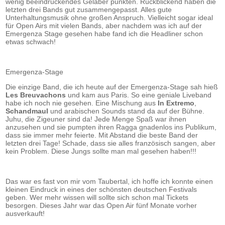
wenig beeindruckendes Gelaber punkten. Rückblickend haben die
letzten drei Bands gut zusammengepasst. Alles gute
Unterhaltungsmusik ohne großen Anspruch. Vielleicht sogar ideal
für Open Airs mit vielen Bands, aber nachdem was ich auf der
Emergenza Stage gesehen habe fand ich die Headliner schon
etwas schwach!
Emergenza-Stage
Die einzige Band, die ich heute auf der Emergenza-Stage sah hieß
Les
Breuvachons
und kam aus Paris. So eine geniale Liveband
habe ich noch nie gesehen. Eine Mischung aus
In Extremo
,
Schandmaul
und arabischen Sounds stand da auf der Bühne.
Juhu, die Zigeuner sind da! Jede Menge Spaß war ihnen
anzusehen und sie pumpten ihren Ragga gnadenlos ins Publikum,
dass sie immer mehr feierte. Mit Abstand die beste Band der
letzten drei Tage! Schade, dass sie alles französisch sangen, aber
kein Problem. Diese Jungs sollte man mal gesehen haben!!!
Das war es fast von mir vom Taubertal, ich hoffe ich konnte einen
kleinen Eindruck in eines der schönsten deutschen Festivals
geben. Wer mehr wissen will sollte sich schon mal Tickets
besorgen. Dieses Jahr war das Open Air fünf Monate vorher
ausverkauft!