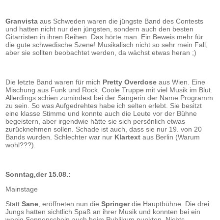
Granvista
aus Schweden waren die jüngste Band des Contests
und hatten nicht nur den jüngsten, sondern auch den besten
Gitarristen in ihren Reihen. Das hörte man. Ein Beweis mehr für
die gute schwedische Szene! Musikalisch nicht so sehr mein Fall,
aber sie sollten beobachtet werden, da wächst etwas heran ;)
Die letzte Band waren für mich
Pretty Overdose
aus Wien. Eine
Mischung aus Funk und Rock. Coole Truppe mit viel Musik im Blut.
Allerdings schien zumindest bei der Sängerin der Name Programm
zu sein. So was Aufgedrehtes habe ich selten erlebt. Sie besitzt
eine klasse Stimme und konnte auch die Leute vor der Bühne
begeistern, aber irgendwie hätte sie sich persönlich etwas
zurücknehmen sollen. Schade ist auch, dass sie nur 19. von 20
Bands wurden. Schlechter war nur
Klartext
aus Berlin (Warum
wohl???).
Sonntag,der 15.08.:
Mainstage
Statt
Sane
, eröffneten nun die
Springer
die Hauptbühne. Die drei
Jungs hatten sichtlich Spaß an ihrer Musik und konnten bei ein
wenig Sonnenschein auch beim Publikum punkten. Nichts