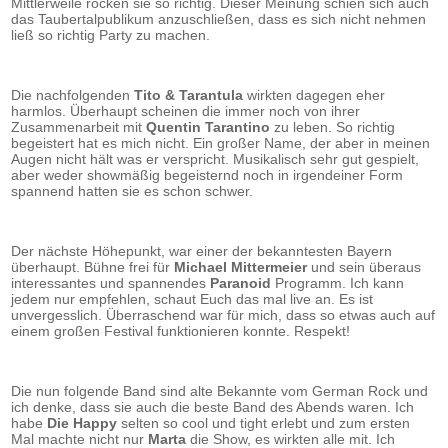
Mittlerweile rocken sie so richtig. Dieser Meinung schien sich auch
das Taubertalpublikum anzuschließen, dass es sich nicht nehmen
ließ so richtig Party zu machen.
Die nachfolgenden
Tito & Tarantula
wirkten dagegen eher
harmlos. Überhaupt scheinen die immer noch von ihrer
Zusammenarbeit mit
Quentin Tarantino
zu leben. So richtig
begeistert hat es mich nicht. Ein großer Name, der aber in meinen
Augen nicht hält was er verspricht. Musikalisch sehr gut gespielt,
aber weder showmäßig begeisternd noch in irgendeiner Form
spannend hatten sie es schon schwer.
Der nächste Höhepunkt, war einer der bekanntesten Bayern
überhaupt. Bühne frei für
Michael Mittermeier
und sein überaus
interessantes und spannendes
Paranoid
Programm. Ich kann
jedem nur empfehlen, schaut Euch das mal live an. Es ist
unvergesslich. Überraschend war für mich, dass so etwas auch auf
einem großen Festival funktionieren konnte. Respekt!
Die nun folgende Band sind alte Bekannte vom German Rock und
ich denke, dass sie auch die beste Band des Abends waren. Ich
habe
Die Happy
selten so cool und tight erlebt und zum ersten
Mal machte nicht nur
Marta
die Show, es wirkten alle mit. Ich