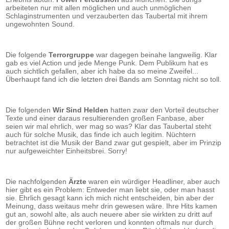
arbeiteten nur mit allen möglichen und auch unmöglichen
Schlaginstrumenten und verzauberten das Taubertal mit ihrem
ungewohnten Sound.
Die folgende
Terrorgruppe
war dagegen beinahe langweilig. Klar
gab es viel Action und jede Menge Punk. Dem Publikum hat es
auch sichtlich gefallen, aber ich habe da so meine Zweifel...
Überhaupt fand ich die letzten drei Bands am Sonntag nicht so toll.
Die folgenden
Wir Sind Helden
hatten zwar den Vorteil deutscher
Texte und einer daraus resultierenden großen Fanbase, aber
seien wir mal ehrlich, wer mag so was? Klar das Taubertal steht
auch für solche Musik, das finde ich auch legitim. Nüchtern
betrachtet ist die Musik der Band zwar gut gespielt, aber im Prinzip
nur aufgeweichter Einheitsbrei. Sorry!
Die nachfolgenden
Ärzte
waren ein würdiger Headliner, aber auch
hier gibt es ein Problem: Entweder man liebt sie, oder man hasst
sie. Ehrlich gesagt kann ich mich nicht entscheiden, bin aber der
Meinung, dass weitaus mehr drin gewesen wäre. Ihre Hits kamen
gut an, sowohl alte, als auch neuere aber sie wirkten zu dritt auf
der großen Bühne recht verloren und konnten oftmals nur durch