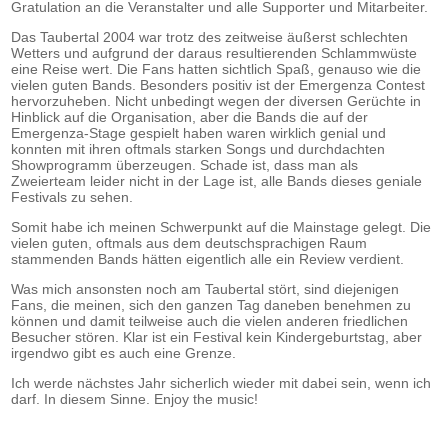
Gratulation an die Veranstalter und alle Supporter und Mitarbeiter.
Das Taubertal 2004 war trotz des zeitweise äußerst schlechten
Wetters und aufgrund der daraus resultierenden Schlammwüste
eine Reise wert. Die Fans hatten sichtlich Spaß, genauso wie die
vielen guten Bands. Besonders positiv ist der Emergenza Contest
hervorzuheben. Nicht unbedingt wegen der diversen Gerüchte in
Hinblick auf die Organisation, aber die Bands die auf der
Emergenza-Stage gespielt haben waren wirklich genial und
konnten mit ihren oftmals starken Songs und durchdachten
Showprogramm überzeugen. Schade ist, dass man als
Zweierteam leider nicht in der Lage ist, alle Bands dieses geniale
Festivals zu sehen.
Somit habe ich meinen Schwerpunkt auf die Mainstage gelegt. Die
vielen guten, oftmals aus dem deutschsprachigen Raum
stammenden Bands hätten eigentlich alle ein Review verdient.
Was mich ansonsten noch am Taubertal stört, sind diejenigen
Fans, die meinen, sich den ganzen Tag daneben benehmen zu
können und damit teilweise auch die vielen anderen friedlichen
Besucher stören. Klar ist ein Festival kein Kindergeburtstag, aber
irgendwo gibt es auch eine Grenze.
Ich werde nächstes Jahr sicherlich wieder mit dabei sein, wenn ich
darf. In diesem Sinne. Enjoy the music!