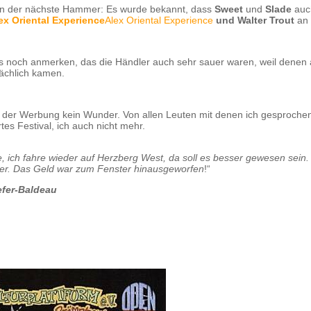
n der nächste Hammer: Es wurde bekannt, dass
Sweet
und
Slade
auch
ex Oriental Experience
Alex Oriental Experience
und Walter Trout
an 
 noch anmerken, das die Händler auch sehr sauer waren, weil denen 
ächlich kamen.
i der Werbung kein Wunder. Von allen Leuten mit denen ich gesproche
rtes Festival, ich auch nicht mehr.
e, ich fahre wieder auf Herzberg West, da soll es besser gewesen sein. 
ber. Das Geld war zum Fenster hinausgeworfen
!“
efer-Baldeau