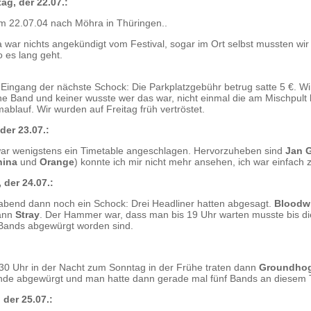
ag, der 22.07.:
m 22.07.04 nach Möhra in Thüringen..
 war nichts angekündigt vom Festival, sogar im Ort selbst mussten wir 
 es lang geht.
ingang der nächste Schock: Die Parkplatzgebühr betrug satte 5 €. Wi
ine Band und keiner wusste wer das war, nicht einmal die am Mischpult
blauf. Wir wurden auf Freitag früh vertröstet.
 der 23.07.:
ar wenigstens ein Timetable angeschlagen. Hervorzuheben sind
Jan 
hina
und
Orange
) konnte ich mir nicht mehr ansehen, ich war einfach
 der 24.07.:
bend dann noch ein Schock: Drei Headliner hatten abgesagt.
Bloodwi
ann
Stray
. Der Hammer war, dass man bis 19 Uhr warten musste bis di
 Bands abgewürgt worden sind.
30 Uhr in der Nacht zum Sonntag in der Frühe traten dann
Groundho
unde abgewürgt und man hatte dann gerade mal fünf Bands an diesem
 der 25.07.: