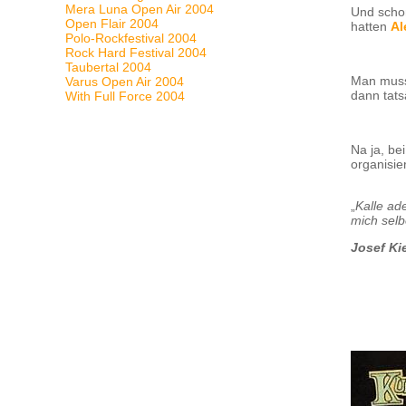
Mera Luna Open Air 2004
Und scho
Open Flair 2004
hatten
Al
Polo-Rockfestival 2004
Rock Hard Festival 2004
Taubertal 2004
Man muss
Varus Open Air 2004
dann tats
With Full Force 2004
Na ja, be
organisie
„
Kalle ad
mich sel
Josef Ki