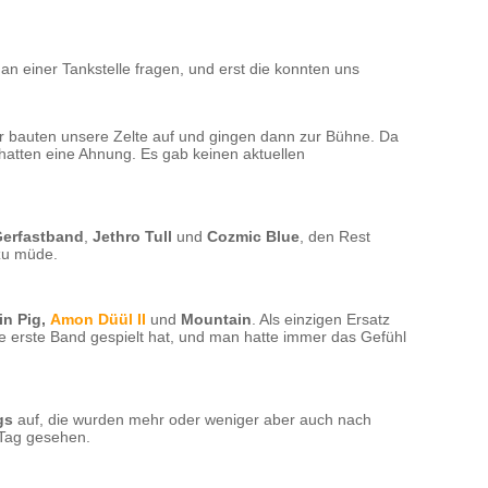
an einer Tankstelle fragen, und erst die konnten uns
r bauten unsere Zelte auf und gingen dann zur Bühne. Da
 hatten eine Ahnung. Es gab keinen aktuellen
Gerfastband
,
Jethro Tull
und
Cozmic Blue
, den Rest
 zu müde.
n Pig,
Amon Düül II
und
Mountain
. Als einzigen Ersatz
e erste Band gespielt hat, und man hatte immer das Gefühl
gs
auf, die wurden mehr oder weniger aber auch nach
 Tag gesehen.