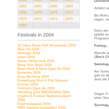
Donnerst
2002
2001
2000
1999
Anfahrt a
1998
1979
1975
1974
Bis Möhra
1973
1972
1971
1970
sagen, wo
1969
Dann am E
Festivals in 2004
spielte e
Programma
10 Jahre Music Hall Worpswede 2004
Freitag:,
Alive OA 2004
Abends w
Animagic 2004
(
She’s C
Astan 2004
Balver Höhlenrock 2004
Samstag,
Bang Your Head 2004
Blues Rock & More Open Air 2004
Am Sonna
Bonenkai 2004
gab es d
Burg Herzberg 2004
dass die
Einweihung Rock n Pop Museum
Gronau 2004
Fehmarn Open Air 2004
Herzberg goes Wilhelmsthal 2004
Gegen 3.
Krautrock Festival Niederwürzbach
einer St
2004
Krautrockpalast 2004
Sonntag,
MDO Gaming Convention 2004