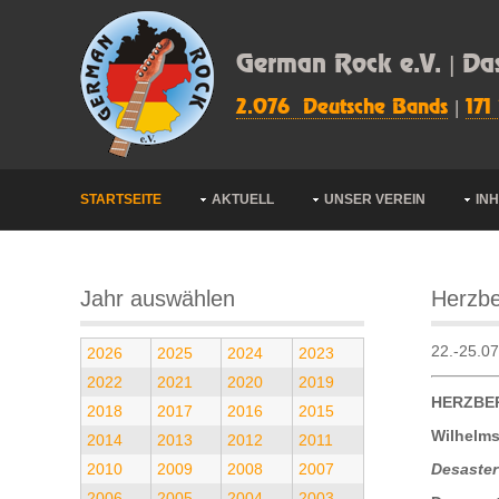
German Rock e.V. | Da
2.076 Deutsche Bands
|
171
STARTSEITE
AKTUELL
UNSER VEREIN
IN
Jahr auswählen
Herzbe
22.-25.0
2026
2025
2024
2023
2022
2021
2020
2019
HERZBE
2018
2017
2016
2015
Wilhelms
2014
2013
2012
2011
2010
2009
2008
2007
Desaster
2006
2005
2004
2003