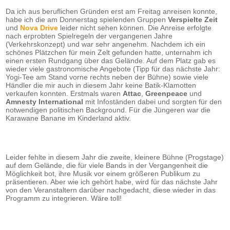
Da ich aus beruflichen Gründen erst am Freitag anreisen konnte,
habe ich die am Donnerstag spielenden Gruppen
Verspielte Zeit
und
Nova Drive
leider nicht sehen können. Die Anreise erfolgte
nach erprobten Spielregeln der vergangenen Jahre
(Verkehrskonzept) und war sehr angenehm. Nachdem ich ein
schönes Plätzchen für mein Zelt gefunden hatte, unternahm ich
einen ersten Rundgang über das Gelände. Auf dem Platz gab es
wieder viele gastronomische Angebote (Tipp für das nächste Jahr:
Yogi-Tee am Stand vorne rechts neben der Bühne) sowie viele
Händler die mir auch in diesem Jahr keine Batik-Klamotten
verkaufen konnten. Erstmals waren
Attac
,
Greenpeace
und
Amnesty International
mit Infoständen dabei und sorgten für den
notwendigen politischen Background. Für die Jüngeren war die
Karawane Banane im Kinderland aktiv.
Leider fehlte in diesem Jahr die zweite, kleinere Bühne (Progstage)
auf dem Gelände, die für viele Bands in der Vergangenheit die
Möglichkeit bot, ihre Musik vor einem größeren Publikum zu
präsentieren. Aber wie ich gehört habe, wird für das nächste Jahr
von den Veranstaltern darüber nachgedacht, diese wieder in das
Programm zu integrieren. Wäre toll!