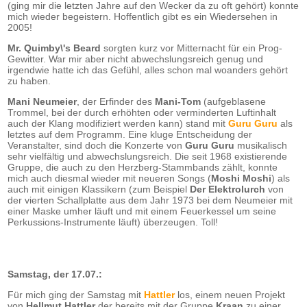
(ging mir die letzten Jahre auf den Wecker da zu oft gehört) konnte
mich wieder begeistern. Hoffentlich gibt es ein Wiedersehen in
2005!
Mr. Quimby\'s Beard
sorgten kurz vor Mitternacht für ein Prog-
Gewitter. War mir aber nicht abwechslungsreich genug und
irgendwie hatte ich das Gefühl, alles schon mal woanders gehört
zu haben.
Mani Neumeier
, der Erfinder des
Mani-Tom
(aufgeblasene
Trommel, bei der durch erhöhten oder verminderten Luftinhalt
auch der Klang modifiziert werden kann) stand mit
Guru Guru
als
letztes auf dem Programm. Eine kluge Entscheidung der
Veranstalter, sind doch die Konzerte von
Guru Guru
musikalisch
sehr vielfältig und abwechslungsreich. Die seit 1968 existierende
Gruppe, die auch zu den Herzberg-Stammbands zählt, konnte
mich auch diesmal wieder mit neueren Songs (
Moshi Moshi
) als
auch mit einigen Klassikern (zum Beispiel
Der Elektrolurch
von
der vierten Schallplatte aus dem Jahr 1973 bei dem Neumeier mit
einer Maske umher läuft und mit einem Feuerkessel um seine
Perkussions-Instrumente läuft) überzeugen. Toll!
Samstag, der 17.07.:
Für mich ging der Samstag mit
Hattler
los, einem neuen Projekt
von
Hellmut Hattler
der bereits mit der Gruppe
Kraan
zu einer