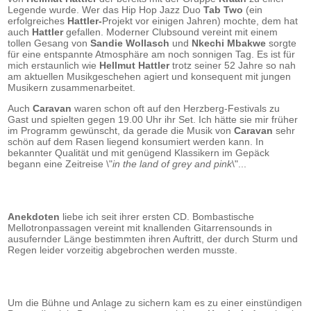
Legende wurde. Wer das Hip Hop Jazz Duo
Tab Two
(ein
erfolgreiches
Hattler-
Projekt vor einigen Jahren) mochte, dem hat
auch
Hattler
gefallen. Moderner Clubsound vereint mit einem
tollen Gesang von
Sandie Wollasch
und
Nkechi Mbakwe
sorgte
für eine entspannte Atmosphäre am noch sonnigen Tag. Es ist für
mich erstaunlich wie
Hellmut Hattler
trotz seiner 52 Jahre so nah
am aktuellen Musikgeschehen agiert und konsequent mit jungen
Musikern zusammenarbeitet.
Auch
Caravan
waren schon oft auf den Herzberg-Festivals zu
Gast und spielten gegen 19.00 Uhr ihr Set. Ich hätte sie mir früher
im Programm gewünscht, da gerade die Musik von
Caravan
sehr
schön auf dem Rasen liegend konsumiert werden kann. In
bekannter Qualität und mit genügend Klassikern im Gepäck
begann eine Zeitreise \"
in the land of grey and pink
\"...
Anekdoten
liebe ich seit ihrer ersten CD. Bombastische
Mellotronpassagen vereint mit knallenden Gitarrensounds in
ausufernder Länge bestimmten ihren Auftritt, der durch Sturm und
Regen leider vorzeitig abgebrochen werden musste.
Um die Bühne und Anlage zu sichern kam es zu einer einstündigen