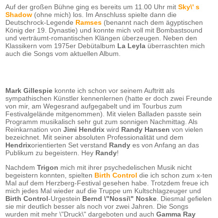
Auf der großen Bühne ging es bereits um 11.00 Uhr mit
Sky\' s
Shadow
(ohne mich) los. Im Anschluss spielte dann die
Deutschrock-Legende
Ramses
(benannt nach dem ägyptischen
König der 19. Dynastie) und konnte mich voll mit Bombastsound
und verträumt-romantischen Klängen überzeugen. Neben den
Klassikern vom 1975er Debütalbum
La Leyla
überraschten mich
auch die Songs vom aktuellen Album.
Mark Gillespie
konnte ich schon vor seinem Auftritt als
sympathischen Künstler kennenlernen (hatte er doch zwei Freunde
von mir, am Wegesrand aufgegabelt und im Tourbus zum
Festivalgelände mitgenommen). Mit vielen Balladen passte sein
Programm musikalisch sehr gut zum sonnigen Nachmittag. Als
Reinkarnation von
Jimi Hendrix
wird
Randy Hansen
von vielen
bezeichnet. Mit seiner absoluten Professionalität und dem
Hendrix
orientierten Set verstand
Randy
es von Anfang an das
Publikum zu begeistern. Hey
Randy
!
Nachdem
Trigon
mich mit ihrer psychedelischen Musik nicht
begeistern konnten, spielten
Birth Control
die ich schon zum x-ten
Mal auf dem Herzberg-Festival gesehen habe. Trotzdem freue ich
mich jedes Mal wieder auf die Truppe um Kultschlagzeuger und
Birth Control
-Urgestein
Bernd \"Nossi\" Noske
. Diesmal gefielen
sie mir deutlich besser als noch vor zwei Jahren. Die Songs
wurden mit mehr \"Druck\" dargeboten und auch
Gamma Ray