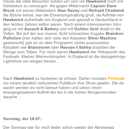
Pause die viele Besucher nutzen um sich vor
Hawkwind
noch mit
Getränken zu versorgen. Als gegen Mitternacht
Captain Dave
Brock
mit seinen Mitstreitern
Alan Davey
und
Richard Chadwick
die Bühne betrat, war die Erwartungshaltung groß, da Auftritte von
Hawkwind
außerhalb von England und speziell in Deutschland in
den letzten Jahren selten waren. Nach einem interessanten Intro
ging es mit
Assault & Battery
und mit
Golden Void
direkt in die
Vollen. Bis auf der aus meiner Sicht schwachen Zugabe
Brainbox
Pollution
(hier hätten sich viele den Klassiker
Silver Machine
gewünscht) gab es an dem Programm nichts auszusetzen.
Klassiker wie
Brainstorm
oder
Hassan-I-Sahba
brachten die
Menge zum Toben. Für mich waren
Hawkwind
der Höhepunkt des
Festivals. Kleiner Wehmutstropfen: In England ist die dazugehörige
Lightshow um einiges besser...
Nach
Hawkwind
zu bestehen ist schwer. Daher mussten
Pothead
vor einem deutlich reduzierten Publikum ihre Show spielen. Die da
waren werden es nicht bereut haben und sahen einen
energiegeladenen Auftritt der bis in die frühen Morgenstunden
dauerte...
Sonntag, der 18.07.:
Der Sonntag war für mich leider schon wieder der Abreisetag