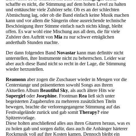
schaffte es nicht, die Stimmung auf dem hohen Level zu halten
und enttäuschte viele Zuhörer sehr. Ob es an der schlechten
Abmischung lag, oder ob die Band einfach keine Musik machen
kann und vor allem die Sängerin ohne ausreichende technische
Beschönigung ihrer Stimme einfach nach nichts klingt, bleibt
offen. Es war wohl eine Mischung aus all dem, die für viele
Zuhörer den Auftritt von
Mia
zu nur schwer erträglichen
anderthalb Stunden machte.
Der dann folgenden Band
Novastar
kann man definitiv nicht
unterstellen, ihre Instrumente nicht zu beherrschen. Leider war
aber auch diese Band nicht so recht in der Lage, die Stimmung
wieder herzustellen.
Reamonn
aber zogen die Zuschauer wieder in Mengen vor die
Centerstange und präsentierten sowohl Songs aus ihrem
Aktuellen Album
Beautiful Sky
, als auch ältere Hits wie
Supergirl
oder
Josephine
. Frontman
Rea
ließ sich unter
begeisterten Zugaberufen zu mehreren zusätzlichen Titeln
bewegen, brachte die verlorengegangene Stimmung auf das
Festivalgelände zurück und gab somit
Therapy?
eine
Spitzenvorlage.
Diese holten anschließend alles aus ihren Gitarren heraus, was es
zu holen gab und sorgen dafür, dass auch die Anhänger härterer
Rockmusik voll auf ihre Kosten kamen. Dennoch bleibt ein