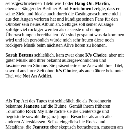
selbstgeschriebenen Titeln wie
I
oder
Hang On
.
Martin
,
ehemals Sänger der Berliner Band
Enrichment
zeigte, dass er
seine Ziele und Ideale auch durch die Castingmaschinerie nicht
aus den Augen verloren hat und kündigte seinen Fans für den
Oktober sein neues Album an. Selbiges soll seiner Aussage
zufolge viel rockiger werden als das erste und einige
Überraschungen bereithalten. Wir sind gespannt was da kommen
wird und ich persönlich würde mich sehr freuen diese noch
rockigere Musik beim nächsten Alive hören zu können.
Sarah Bettens
schließlich, kam zwar ohne
K’s Choice
, aber mit
guter Musik und ihrer bekannt außergewöhnlichen und
faszinierenden Stimme. Sie präsentierte eine Auswahl ihrer Titel,
sowohl aus ihrer Zeit ohne
K’s Choice
, als auch ältere bekannte
Titel wie
Not An Addict.
Als Top Act des Tages trat schließlich die als Popsängerin
bekannte
Jeanette
auf die Bühne. Gemäß ihrem früheren
Tourmotto
Rock My Life
rockte sie die Centerstage und
begeisterte sowohl die ganz jungen Besucher als auch alle
anderen Altersklassen. Selbst eingefleischte Rock- und
Metalfans, die
Jeanette
eher skeptisch betrachteten, mussten am