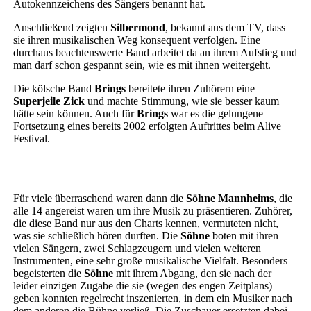
Autokennzeichens des Sängers benannt hat.
Anschließend zeigten
Silbermond
, bekannt aus dem TV, dass
sie ihren musikalischen Weg konsequent verfolgen. Eine
durchaus beachtenswerte Band arbeitet da an ihrem Aufstieg und
man darf schon gespannt sein, wie es mit ihnen weitergeht.
Die kölsche Band
Brings
bereitete ihren Zuhörern eine
Superjeile Zick
und machte Stimmung, wie sie besser kaum
hätte sein können. Auch für
Brings
war es die gelungene
Fortsetzung eines bereits 2002 erfolgten Auftrittes beim Alive
Festival.
Für viele überraschend waren dann die
Söhne Mannheims
, die
alle 14 angereist waren um ihre Musik zu präsentieren. Zuhörer,
die diese Band nur aus den Charts kennen, vermuteten nicht,
was sie schließlich hören durften. Die
Söhne
boten mit ihren
vielen Sängern, zwei Schlagzeugern und vielen weiteren
Instrumenten, eine sehr große musikalische Vielfalt. Besonders
begeisterten die
Söhne
mit ihrem Abgang, den sie nach der
leider einzigen Zugabe die sie (wegen des engen Zeitplans)
geben konnten regelrecht inszenierten, in dem ein Musiker nach
dem anderen die Bühne verließ. Die Zuschauer ersetzten dabei