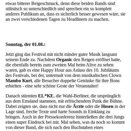
etwas bitterer Beigeschmack, denn diese beiden Bands sind
stilistisch so unterschiedlich und sprechen ein so komplett
anderes Publikum an, dass es sicherlich besser gewesen wäre, sie
an zwei verschiedenen Tagen zu Headlinern zu machen.
Sonntag, der 01.08.:
Jetzt ging das Festival mit nicht minder guter Musik langsam
seinem Ende zu. Nachdem
Organic
den Reigen eröffnet hatte,
die ebenfalls bereits zum zweiten Mal beim Alive zu sehen
waren, gab es eine Happy Hour aus Anlass des 10. Jubiläums
des Festivals, bei der, untermalt von dem musikalischen Clown
Mambo Kurt
, alle Besucher doppelte Getränke für ihre Bons
erhielten - eine sehr schöne Geste der Veranstalter!
Danach stürmten
EL*KE
, die Wahl-Berliner, die ursprünglich
aus dem Emsland stammen, mit erfrischendem Punk die Bühne.
Dabei zeigten sie, dass nicht nur die
Ärzte
oder die
Hosen
in der
Lage sind, freche Texte und harte Sounds in Einklang zu
bringen. Auch in der Pressekonferenz hinterließen die drei Jungs
einen super Eindruck bei mir. Mal sehen, was da noch so kommt
von dieser Band, die sich nach den Buchstaben eines