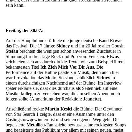
sein kann.
Freitag, der 30.07.:
Auf der Hauptbühne eröffnete die junge deutsche Band
Etwas
das Festival. Die 17jährige
Sidney
und ihr 20 Jahre alter Cousin
Stefan
brachten die wenigen schon anwesenden Zuschauer in
Stimmung für drei Tage Rock und Pop vom Feinsten.
Etwas
zeichneten sich aus durch direkte Texte, wie zum Beispiel ihren
bekanntesten Titel I
ch Zieh Mich Vor Dir Aus.
Die
Performance auf der Bühne passte zur Musik, denn auch hier
war Provokation das Motto. So stand schließlich
Sidney
in
einem durchsichtigen Nachthemd auf der Bühne. Im Interview
später erklärte sie, dass dies durchaus als Seitenhieb auf eine
Musikerkollegin zu verstehen war, die am selben Abend noch
folgen sollte (Anmerkung der Redaktion:
Jeanette
).
Anschließend rockte
Martin Kesici
die Bühne. Der Gewinner
von Star Search 1 zeigte, dass er eine Ausnahme unter den
Castingshowgewinnern ist und seinen eigenen Weg geht. Der
begeisterte
Metallica
-Fan spielte bewusst seine rockigsten Songs
und begeisterte das Publikum vor allem mit seinen neuen, meist