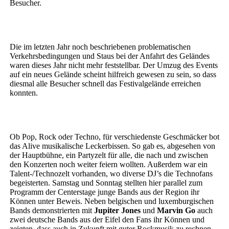
Besucher.
Die im letzten Jahr noch beschriebenen problematischen
Verkehrsbedingungen und Staus bei der Anfahrt des Geländes
waren dieses Jahr nicht mehr feststellbar. Der Umzug des Events
auf ein neues Gelände scheint hilfreich gewesen zu sein, so dass
diesmal alle Besucher schnell das Festivalgelände erreichen
konnten.
Ob Pop, Rock oder Techno, für verschiedenste Geschmäcker bot
das Alive musikalische Leckerbissen. So gab es, abgesehen von
der Hauptbühne, ein Partyzelt für alle, die nach und zwischen
den Konzerten noch weiter feiern wollten. Außerdem war ein
Talent-/Technozelt vorhanden, wo diverse DJ’s die Technofans
begeisterten. Samstag und Sonntag stellten hier parallel zum
Programm der Centerstage junge Bands aus der Region ihr
Können unter Beweis. Neben belgischen und luxemburgischen
Bands demonstrierten mit
Jupiter Jones
und
Marvin Go
auch
zwei deutsche Bands aus der Eifel den Fans ihr Können und
zeigten, dass auch in Zukunft mit guter Rockmusik zu rechnen