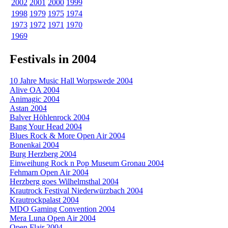
2002
2001
2000
1999
1998
1979
1975
1974
1973
1972
1971
1970
1969
Festivals in 2004
10 Jahre Music Hall Worpswede 2004
Alive OA 2004
Animagic 2004
Astan 2004
Balver Höhlenrock 2004
Bang Your Head 2004
Blues Rock & More Open Air 2004
Bonenkai 2004
Burg Herzberg 2004
Einweihung Rock n Pop Museum Gronau 2004
Fehmarn Open Air 2004
Herzberg goes Wilhelmsthal 2004
Krautrock Festival Niederwürzbach 2004
Krautrockpalast 2004
MDO Gaming Convention 2004
Mera Luna Open Air 2004
Open Flair 2004