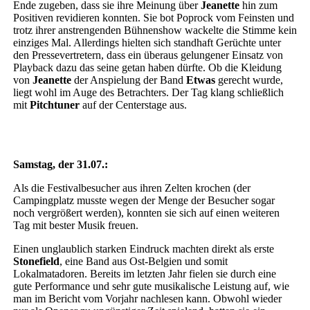
Ende zugeben, dass sie ihre Meinung über
Jeanette
hin zum
Positiven revidieren konnten. Sie bot Poprock vom Feinsten und
trotz ihrer anstrengenden Bühnenshow wackelte die Stimme kein
einziges Mal. Allerdings hielten sich standhaft Gerüchte unter
den Pressevertretern, dass ein überaus gelungener Einsatz von
Playback dazu das seine getan haben dürfte. Ob die Kleidung
von
Jeanette
der Anspielung der Band
Etwas
gerecht wurde,
liegt wohl im Auge des Betrachters. Der Tag klang schließlich
mit
Pitchtuner
auf der Centerstage aus.
Samstag, der 31.07.:
Als die Festivalbesucher aus ihren Zelten krochen (der
Campingplatz musste wegen der Menge der Besucher sogar
noch vergrößert werden), konnten sie sich auf einen weiteren
Tag mit bester Musik freuen.
Einen unglaublich starken Eindruck machten direkt als erste
Stonefield
, eine Band aus Ost-Belgien und somit
Lokalmatadoren. Bereits im letzten Jahr fielen sie durch eine
gute Performance und sehr gute musikalische Leistung auf, wie
man im Bericht vom Vorjahr nachlesen kann. Obwohl wieder