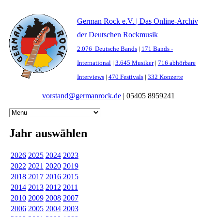
German Rock e.V. | Das Online-Archiv
der Deutschen Rockmusik
2.076 Deutsche Bands
|
171 Bands -
International
|
3.645 Musiker
|
716 abhörbare
Interviews
|
470 Festivals
|
332 Konzerte
vorstand@germanrock.de
|
05405 8959241
Jahr auswählen
2026
2025
2024
2023
2022
2021
2020
2019
2018
2017
2016
2015
2014
2013
2012
2011
2010
2009
2008
2007
2006
2005
2004
2003