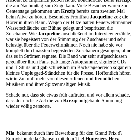
die am Nachmittag zum Zuge kam. Viele Besucher waren zur
Centerstage gekommen um
Krezip
bereits zum zweiten Mal
beim Alive zu hören. Besonders Frontfrau
Jacqueline
zog die
Hörer in ihren Bann. Wegen der Hitze hatten Feuerwehrmänner
Wasserschläuche zur Bühne gelegt und bespritzten die
Zuschauer. Wie
Jacqueline
anschließend im Interview erzählte,
war sie begeistert von der Stimmung der Zuschauer und sehr
belustigt über die Feuerwehrmänner. Noch nie habe sie vor
komplett durchnässten begeisterten Zuschauern gesungen, ohne
das es in Strömen regnete. Die Band war sehr aufgeschlossen
gegenüber ihren Fans, gab lange Autogramme, signierte CDs
und T-Shirts und gab schließlich im Backstagebereich sogar ein
kleines Unplugged-Ständchen für die Presse. Hoffentlich hören
wir in Zukunft mehr von diesen offenen und freundlichen
Musikern und ihrer Spitzenmäßigen Musik.
Schade nur, dass sie etwas früh auftraten und vor allem schade,
dass der nächste Act die von
Krezip
aufgebaute Stimmung
wieder völlig zerstörte.
Mia
, bekannt durch ihre Bewerbung für den Grand Prix d\'
Eurovision de la Chanson mit dem Titel
Hungriges Herz
,