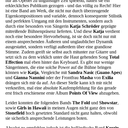
nur als Opener zu ungünstiger Zeit spielend, hatten sie ein
erkleckliches Publikum gezogen - und das völlig zu Recht! Hier
ist eine Band am Werk, die nicht nur durch überzeugende
Eigenkompositionen und variable, dennoch konsequente Stilistik
und perfekten Umgang mit den Instrumenten, sondern auch
durch eine besonders von Sängerin
Katja Schröder
geprägte
mitreißende Bühnenpräsenz lieferten. Und diese
Katja
verdient
noch eine besondere Hervorhebung, ist sie doch nicht nur mit
einem ansprechenden Äußeren und unglaublicher Dynamik
ausgestattet, sondern verfügt außerdem über eine grandiose
Stimme. Zudem greift sie selbst auch mitunter zur Gitarre und
setzt sich zu dem wirklich unter die Haut gehenden Song
Total
Effection
mal eben hinter das Keyboard. Es gibt nur wenige
Sängerinnen, die eine solche Power auf die Bühne bringen
können wie
Katja
, Vergleiche mit
Sandra Nasic
(
Guano Apes
)
und
Gianna Nannini
oder der Frontfrau
Masha
von
Exilia
drängen sich mir da auf. An dieser Stelle kann ich mir nicht
verkneifen, mal eine absolute Kaufempfehlung für das gerade
erst frisch erschienene erste Album
Points Of View
abzugeben.
Leider konnten die folgenden Bands
The Fold
und
Showstar
,
sowie
Girls in Hawaii
in meinen Augen nicht ganz den von
Stonefield
hoch gesetzten Standard nicht ganz halten, obwohl
sie sicherlich ansprechende Leistungen boten.
Absolut zu empfehlen jedoch ist die holländische Band
Krezip
,