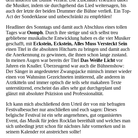
die Musiker, indem sie durchgehend das Lied weitersagen, bis
auch der letzte der beiden Drummer die Bühne verließ. Ein Top-
Act der Sonderklasse und unbeschränkt zu empfehlen!
Headliner des Sonntags und damit auch Abschluss eines tollen
Tages war
Oomph
. Durch ihre stetige und sich selbst treu
gebliebene musikalische Entwicklung haben es die vier Musiker
geschafft, mit
Eckstein, Eckstein, Alles Muss Versteckt Sein
einen Titel in die absoluten Hitcharts zu bringen und damit auch
die Anerkennung zu gewinnen, die ihnen schon lange zustand.
In meinen Augen war bereits der Titel
Das Weiße Licht
vor
Jahren ein Knaller. Überzeugend war auch die Bühnenshow:
Der Sänger in angedeuteter Zwangsjacke mimisch immer wieder
einen von Wahnsinn Gezeichneten imitierend, alle anderen in
Arztkitteln und immer optisch die teils sehr makabren Texte
unterstützend, erscheint das alles sehr gut durchgeplant und
glänzt mit absoluter Präzision und Professionalität.
Ich kann mich abschließend dem Urteil der von mir befragten
Festivalbesucher nur anschließen und euch sagen: Dieses
belgische Festival ist ein sehr angenehmes, gut organisiertes
Event, das Musik für jeden Rockfan bereithält und welches man
sich unbedingt jetzt schon für nächstes Jahr vormerken und in
seinem Kalender rot anstreichen sollte!