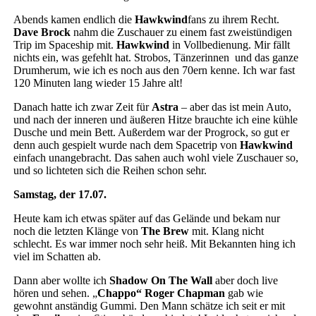
Abends kamen endlich die
Hawkwind
fans zu ihrem Recht.
Dave Brock
nahm die Zuschauer zu einem fast zweistündigen
Trip im Spaceship mit.
Hawkwind
in Vollbedienung. Mir fällt
nichts ein, was gefehlt hat. Strobos, Tänzerinnen und das ganze
Drumherum, wie ich es noch aus den 70ern kenne. Ich war fast
120 Minuten lang wieder 15 Jahre alt!
Danach hatte ich zwar Zeit für
Astra
– aber das ist mein Auto,
und nach der inneren und äußeren Hitze brauchte ich eine kühle
Dusche und mein Bett. Außerdem war der Progrock, so gut er
denn auch gespielt wurde nach dem Spacetrip von
Hawkwind
einfach unangebracht. Das sahen auch wohl viele Zuschauer so,
und so lichteten sich die Reihen schon sehr.
Samstag, der 17.07.
Heute kam ich etwas später auf das Gelände und bekam nur
noch die letzten Klänge von
The Brew
mit. Klang nicht
schlecht. Es war immer noch sehr heiß. Mit Bekannten hing ich
viel im Schatten ab.
Dann aber wollte ich
Shadow On The Wall
aber doch live
hören und sehen. „
Chappo“ Roger Chapman
gab wie
gewohnt anständig Gummi. Den Mann schätze ich seit er mit