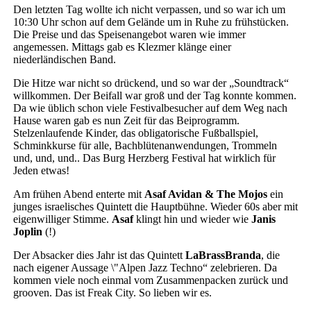
Den letzten Tag wollte ich nicht verpassen, und so war ich um
10:30 Uhr schon auf dem Gelände um in Ruhe zu frühstücken.
Die Preise und das Speisenangebot waren wie immer
angemessen. Mittags gab es Klezmer klänge einer
niederländischen Band.
Die Hitze war nicht so drückend, und so war der „Soundtrack“
willkommen. Der Beifall war groß und der Tag konnte kommen.
Da wie üblich schon viele Festivalbesucher auf dem Weg nach
Hause waren gab es nun Zeit für das Beiprogramm.
Stelzenlaufende Kinder, das obligatorische Fußballspiel,
Schminkkurse für alle, Bachblütenanwendungen, Trommeln
und, und, und.. Das Burg Herzberg Festival hat wirklich für
Jeden etwas!
Am frühen Abend enterte mit
Asaf Avidan & The Mojos
ein
junges israelisches Quintett die Hauptbühne. Wieder 60s aber mit
eigenwilliger Stimme.
Asaf
klingt hin und wieder wie
Janis
Joplin
(!)
Der Absacker dies Jahr ist das Quintett
LaBrassBranda
, die
nach eigener Aussage \"Alpen Jazz Techno“ zelebrieren. Da
kommen viele noch einmal vom Zusammenpacken zurück und
grooven. Das ist Freak City. So lieben wir es.