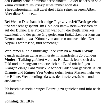
den
Family
seine Stimmbänder schindete! Leider hat er sich solo
kaum verändert. Im Prinzip ist es immer noch das
Shortlist
programm mit zwei drei Titeln seiner neueren Alben.
Aber diese Stimme....
Bei Wetten Dass hatte ich einige Tage zuvor
Jeff Beck
gesehen
und war sehr gespannt. Im Goldlook kam – nein – erschien er
auf der Bühne. Das Programm war bunt, die Begleitmusiker
exzellent, und der ganze Gig geriet zum Enttzücken der Fans zu
Demonstration, was Könner von anderen unterscheidet. Der
Applaus war tosend, und berechtigt!
Wer immer auf die hirnrissige Idee kam
New Model Army
danach auftreten zu lassen müsste mit mindestens 20 Stunden
Modern Talking
gefoltert werden. Ruckzuck leerte sich das
Feld und nur langsam eroberte sich die Band mit heftigen
Klängen einige Fans zurück. Aber der Faden war gerissen. Auch
Orange
und
Rainer Von Vielen
ziehen keine Massen mehr vor
die Bühne. Wer allerdings da war, der tanzte verzückt – und
ausdauernd.
Ich beschloss mein oranges Bettzeug zu genießen und fuhr nach
Hause.
Sonntag, der 18.07.