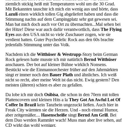
ziemlich stickig heiß mit Temperaturen wohl um die 30 Grad.
Mit Bekannten tauschte ich mich ein wenig aus und hörte, dass
Lazuli
einen wirklich tollen Gig abgeliefert haben und dass die
Stimmung nachts auf dem Campingplatz sehr gut gewesen sei.
Man bat mich doch auch vor Ort zu übernachten...Mal sehen bei
der Hitze! Diese war auch dafür verantwortlich, dass
The Flying
Eyes
aus den USA nicht so viele Zuschauer zogen, wie sie
verdient hatten. Guter Psychedelic Rock aus den 60s brachte
jedenfalls Stimmung unter das Volk.
Nachdem ich die
Witthüser & Westrupp
-Story beim German
Rock gelesen hatte musste ich mir natürlich
Bernd Witthüser
anschauen. Der bot auf kleiner Bühne wirklich Nonsens.
Bestückt wie die Einmannorchester früher auf den Jahrmärkten
singt er immer noch den
Bauer Plath
und ähnliches. Ich weiß
nicht so recht, aber meine Welt ist das nicht. Ewig gestern? Den
meisten (älteren) schien es aber zu gefallen.
Da lobe ich mir doch
Osibisa
, die schon in den 70ern mit tollen
Plattencovern und kleinen Hits a la
They Got An Awful Lot Of
Coffee In Brazil
kein Tanzbein ungezuckt ließen. Auch hier in
Freak City wärmten sie die Herzen. Und - noch einmal Humor,
aber zeitgemäßer....
Hasenscheiße
singt
Bernd Am Grill
.
Bei
dem Duo werden Rammler wach! Muss man aber live sehen, auf
CD wirkt das wohl weniger.