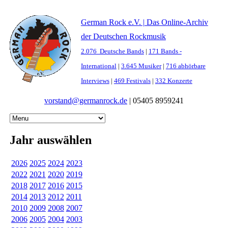
German Rock e.V. | Das Online-Archiv
der Deutschen Rockmusik
2.076 Deutsche Bands
|
171 Bands -
International
|
3.645 Musiker
|
716 abhörbare
Interviews
|
469 Festivals
|
332 Konzerte
vorstand@germanrock.de
|
05405 8959241
Jahr auswählen
2026
2025
2024
2023
2022
2021
2020
2019
2018
2017
2016
2015
2014
2013
2012
2011
2010
2009
2008
2007
2006
2005
2004
2003