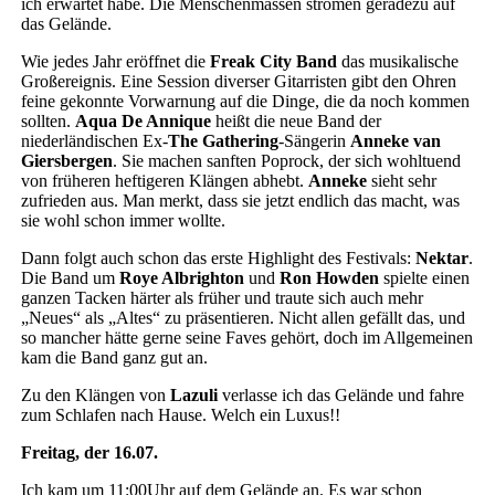
ich erwartet habe. Die Menschenmassen strömen geradezu auf
das Gelände.
Wie jedes Jahr eröffnet die
Freak City Band
das musikalische
Großereignis. Eine Session diverser Gitarristen gibt den Ohren
feine gekonnte Vorwarnung auf die Dinge, die da noch kommen
sollten.
Aqua De Annique
heißt die neue Band der
niederländischen Ex-
The Gathering
-Sängerin
Anneke van
Giersbergen
. Sie machen sanften Poprock, der sich wohltuend
von früheren heftigeren Klängen abhebt.
Anneke
sieht sehr
zufrieden aus. Man merkt, dass sie jetzt endlich das macht, was
sie wohl schon immer wollte.
Dann folgt auch schon das erste Highlight des Festivals:
Nektar
.
Die Band um
Roye Albrighton
und
Ron Howden
spielte einen
ganzen Tacken härter als früher und traute sich auch mehr
„Neues“ als „Altes“ zu präsentieren. Nicht allen gefällt das, und
so mancher hätte gerne seine Faves gehört, doch im Allgemeinen
kam die Band ganz gut an.
Zu den Klängen von
Lazuli
verlasse ich das Gelände und fahre
zum Schlafen nach Hause. Welch ein Luxus!!
Freitag, der 16.07.
Ich kam um 11:00Uhr auf dem Gelände an. Es war schon