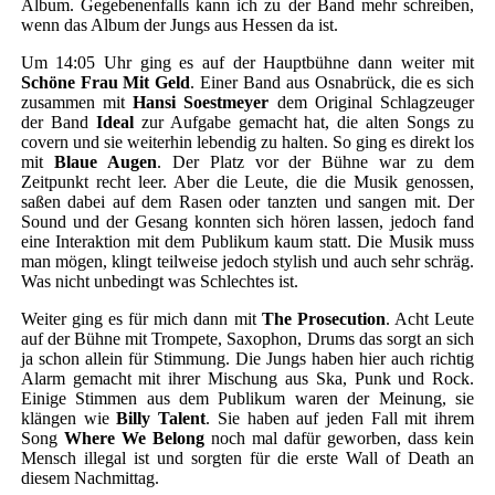
Album. Gegebenenfalls kann ich zu der Band mehr schreiben,
wenn das Album der Jungs aus Hessen da ist.
Um 14:05 Uhr ging es auf der Hauptbühne dann weiter mit
Schöne Frau Mit Geld
. Einer Band aus Osnabrück, die es sich
zusammen mit
Hansi Soestmeyer
dem Original Schlagzeuger
der Band
Ideal
zur Aufgabe gemacht hat, die alten Songs zu
covern und sie weiterhin lebendig zu halten. So ging es direkt los
mit
Blaue Augen
. Der Platz vor der Bühne war zu dem
Zeitpunkt recht leer. Aber die Leute, die die Musik genossen,
saßen dabei auf dem Rasen oder tanzten und sangen mit. Der
Sound und der Gesang konnten sich hören lassen, jedoch fand
eine Interaktion mit dem Publikum kaum statt. Die Musik muss
man mögen, klingt teilweise jedoch stylish und auch sehr schräg.
Was nicht unbedingt was Schlechtes ist.
Weiter ging es für mich dann mit
The Prosecution
. Acht Leute
auf der Bühne mit Trompete, Saxophon, Drums das sorgt an sich
ja schon allein für Stimmung. Die Jungs haben hier auch richtig
Alarm gemacht mit ihrer Mischung aus Ska, Punk und Rock.
Einige Stimmen aus dem Publikum waren der Meinung, sie
klängen wie
Billy Talent
. Sie haben auf jeden Fall mit ihrem
Song
Where We Belong
noch mal dafür geworben, dass kein
Mensch illegal ist und sorgten für die erste Wall of Death an
diesem Nachmittag.