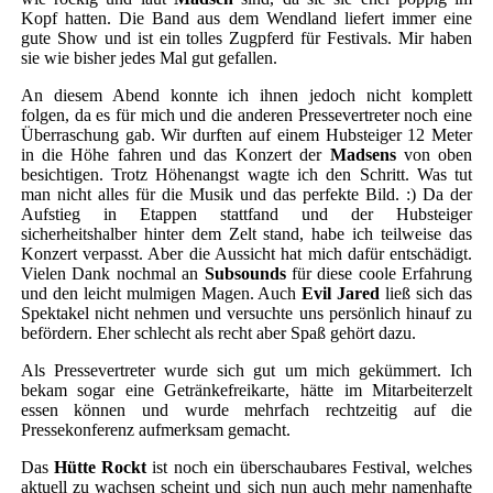
Kopf hatten. Die Band aus dem Wendland liefert immer eine
gute Show und ist ein tolles Zugpferd für Festivals. Mir haben
sie wie bisher jedes Mal gut gefallen.
An diesem Abend konnte ich ihnen jedoch nicht komplett
folgen, da es für mich und die anderen Pressevertreter noch eine
Überraschung gab. Wir durften auf einem Hubsteiger 12 Meter
in die Höhe fahren und das Konzert der
Madsens
von oben
besichtigen. Trotz Höhenangst wagte ich den Schritt. Was tut
man nicht alles für die Musik und das perfekte Bild. :) Da der
Aufstieg in Etappen stattfand und der Hubsteiger
sicherheitshalber hinter dem Zelt stand, habe ich teilweise das
Konzert verpasst. Aber die Aussicht hat mich dafür entschädigt.
Vielen Dank nochmal an
Subsounds
für diese coole Erfahrung
und den leicht mulmigen Magen. Auch
Evil Jared
ließ sich das
Spektakel nicht nehmen und versuchte uns persönlich hinauf zu
befördern. Eher schlecht als recht aber Spaß gehört dazu.
Als Pressevertreter wurde sich gut um mich gekümmert. Ich
bekam sogar eine Getränkefreikarte, hätte im Mitarbeiterzelt
essen können und wurde mehrfach rechtzeitig auf die
Pressekonferenz aufmerksam gemacht.
Das
Hütte Rockt
ist noch ein überschaubares Festival, welches
aktuell zu wachsen scheint und sich nun auch mehr namenhafte