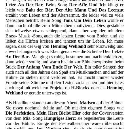
Letze An Der Bar
. Beim Song
Der
Affe Und Ich
klingt er
leicht wie
Balu der Bär
.
Der Alte Mann Und Das Leergut
erzählt vom Leben und der Altersarmut, die leider viel zu viele
Menschen betrifft. Beim Song
Tanz Um Dein Leben
wollte er
dann nochmal alle zum Mitmachen motivieren. Dies gestaltete
sich teilweise etwas schleppend, dann aber zog der mit dem
Brass- Musik -Song auch die letzten Leute vom Boden und sie
ließen die Hüften kreisen und tanzten um ihr Leben. Ich muss
sagen, dass der Gig von
Henning Wehland
sehr kurzweilig und
abwechslungsreich war. Eben genau wie die Scheibe
Der Letzte
An Der Bar
. Mal ging es ruhig, besonnen und nachdenklich zu,
dann wieder soulig und warm bis hin zur Bühnenexplosion beim
Stück
Der Anfang Vom Ende Der Welt
. Ein toller Sänger, der
auch nach all den Jahren den Spaß am Musikmachen und auf der
Bühne zu stehen nicht verloren hat. Es macht immer wieder
Freude seiner Stimme und den Texten zu lauschen und hier ist es
auch egal mit welchem Projekt, ob
H-Blockx
oder als
Henning
Wehland
er gerade unterwegs ist.
Als Headliner standen an diesem Abend
Madsen
auf der Bühne.
Sie rissen nochmal richtig auf. Ob mit den eigenen Songs wie
Die Perfektion, Mein Herz Bleibt Hier
oder der Coverversion
von dem
Mia
- Song
Hungriges Herz
: sie begeisterten die Leute
vor der Bühne. Einige der Festivalbesucher waren überrascht
wie rockig und laut
Madsen
sind, da sie sie eher poppig im