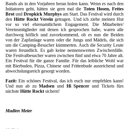
Bands als in den Vorjahren heran holen kann. Wenn es nach den
Initiatoren geht, hätten sie gern mal die
Toten Hosen, Fettes
Brot
und
Dropkick Murphys
am Start. Das Festival wird durch
den
Hütte Rockt Verein
getragen. Und ich ziehe meinen Hut
vor so viel ehrenamtlichem Engagement. Die Mitarbeiter/
Vereinsmitglieder mit denen ich gesprochen habe, waren alle
durchweg höflich und zuvorkommend, ob es nun die Beiden
von der Zapfanlage waren oder die Jungs und Mädels, die sich
um die Camping-Besucher kümmerten. Auch die Security Leute
waren freundlich. Es gab keine nennenswerten Zwischenfälle.
Die Festivalbesucher waren zwischen fünf und etwa 70 Jahre alt.
Ein Festival für die ganze Familie. Für das leibliche Wohl war
mit Bierbuden, Pizza, Chinese und Frittenbude ausreichend und
abwechslungsreich gesorgt worden.
Fazit:
Ein schönes Festival, das ich euch nur empfehlen kann!
Und nun ab zu
Madsen
und
Hi Spencer
und Tickets fürs
nächste
Hütte Rockt
sichern!
Madlen Meier