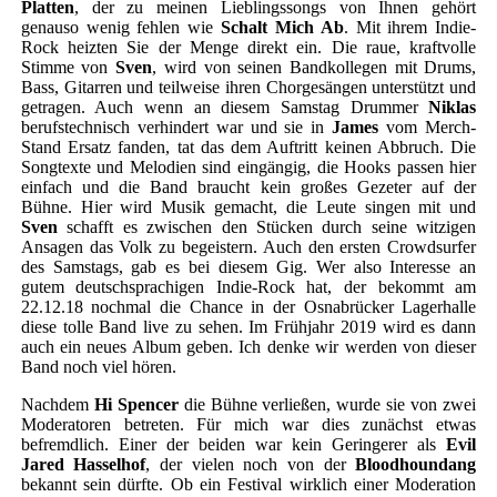
Platten
, der zu meinen Lieblingssongs von Ihnen gehört
genauso wenig fehlen wie
Schalt Mich Ab
. Mit ihrem Indie-
Rock heizten Sie der Menge direkt ein. Die raue, kraftvolle
Stimme von
Sven
, wird von seinen Bandkollegen mit Drums,
Bass, Gitarren und teilweise ihren Chorgesängen unterstützt und
getragen. Auch wenn an diesem Samstag Drummer
Niklas
berufstechnisch verhindert war und sie in
James
vom Merch-
Stand Ersatz fanden, tat das dem Auftritt keinen Abbruch. Die
Songtexte und Melodien sind eingängig, die Hooks passen hier
einfach und die Band braucht kein großes Gezeter auf der
Bühne. Hier wird Musik gemacht, die Leute singen mit und
Sven
schafft es zwischen den Stücken durch seine witzigen
Ansagen das Volk zu begeistern. Auch den ersten Crowdsurfer
des Samstags, gab es bei diesem Gig. Wer also Interesse an
gutem deutschsprachigen Indie-Rock hat, der bekommt am
22.12.18 nochmal die Chance in der Osnabrücker Lagerhalle
diese tolle Band live zu sehen. Im Frühjahr 2019 wird es dann
auch ein neues Album geben. Ich denke wir werden von dieser
Band noch viel hören.
Nachdem
Hi Spencer
die Bühne verließen, wurde sie von zwei
Moderatoren betreten. Für mich war dies zunächst etwas
befremdlich. Einer der beiden war kein Geringerer als
Evil
Jared Hasselhof
, der vielen noch von der
Bloodhoundang
bekannt sein dürfte. Ob ein Festival wirklich einer Moderation