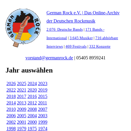
German Rock e.V. | Das Online-Archiv
der Deutschen Rockmusik
2.076 Deutsche Bands
|
171 Bands -
International
|
3.645 Musiker
|
716 abhörbare
Interviews
|
469 Festivals
|
332 Konzerte
vorstand@germanrock.de
|
05405 8959241
Jahr auswählen
2026
2025
2024
2023
2022
2021
2020
2019
2018
2017
2016
2015
2014
2013
2012
2011
2010
2009
2008
2007
2006
2005
2004
2003
2002
2001
2000
1999
1998
1979
1975
1974