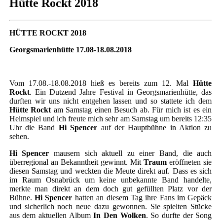
Hütte Rockt 2018
HÜTTE ROCKT 2018
Georgsmarienhütte 17.08-18.08.2018
Vom 17.08.-18.08.2018 hieß es bereits zum 12. Mal
Hütte
Rockt
. Ein Dutzend Jahre Festival in Georgsmarienhütte, das
durften wir uns nicht entgehen lassen und so stattete ich dem
Hütte Rockt
am Samstag einen Besuch ab. Für mich ist es ein
Heimspiel und ich freute mich sehr am Samstag um bereits 12:35
Uhr die Band
Hi Spencer
auf der Hauptbühne in Aktion zu
sehen.
Hi Spencer
mausern sich aktuell zu einer Band, die auch
überregional an Bekanntheit gewinnt. Mit
Traum
eröffneten sie
diesen Samstag und weckten die Meute direkt auf. Dass es sich
im Raum Osnabrück um keine unbekannte Band handelte,
merkte man direkt an dem doch gut gefüllten Platz vor der
Bühne.
Hi Spencer
hatten an diesem Tag ihre Fans im Gepäck
und sicherlich noch neue dazu gewonnen. Sie spielten Stücke
aus dem aktuellen Album
In Den Wolken
. So durfte der Song