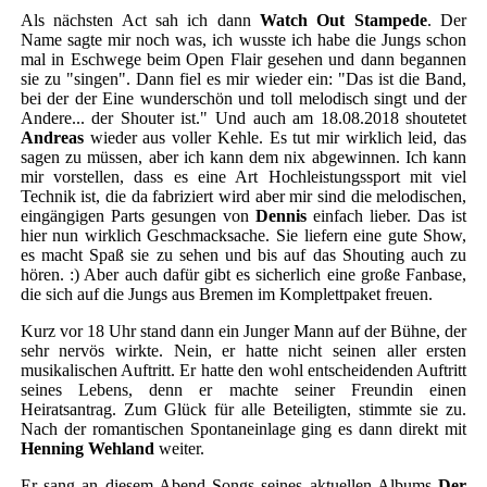
Als nächsten Act sah ich dann
Watch Out Stampede
. Der
Name sagte mir noch was, ich wusste ich habe die Jungs schon
mal in Eschwege beim Open Flair gesehen und dann begannen
sie zu "singen". Dann fiel es mir wieder ein: "Das ist die Band,
bei der der Eine wunderschön und toll melodisch singt und der
Andere... der Shouter ist." Und auch am 18.08.2018 shoutetet
Andreas
wieder aus voller Kehle. Es tut mir wirklich leid, das
sagen zu müssen, aber ich kann dem nix abgewinnen. Ich kann
mir vorstellen, dass es eine Art Hochleistungssport mit viel
Technik ist, die da fabriziert wird aber mir sind die melodischen,
eingängigen Parts gesungen von
Dennis
einfach lieber. Das ist
hier nun wirklich Geschmacksache. Sie liefern eine gute Show,
es macht Spaß sie zu sehen und bis auf das Shouting auch zu
hören. :) Aber auch dafür gibt es sicherlich eine große Fanbase,
die sich auf die Jungs aus Bremen im Komplettpaket freuen.
Kurz vor 18 Uhr stand dann ein Junger Mann auf der Bühne, der
sehr nervös wirkte. Nein, er hatte nicht seinen aller ersten
musikalischen Auftritt. Er hatte den wohl entscheidenden Auftritt
seines Lebens, denn er machte seiner Freundin einen
Heiratsantrag. Zum Glück für alle Beteiligten, stimmte sie zu.
Nach der romantischen Spontaneinlage ging es dann direkt mit
Henning Wehland
weiter.
Er sang an diesem Abend Songs seines aktuellen Albums
Der