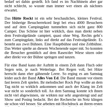
bedarf sei dahin gestellt. Ich fand es im Nachhinein aber gar
nicht schlecht, so wusste man immer wer einen als nächstes
erwartet.
Das
Hütte Rockt
ist ein sehr beschauliches, kleines Festival.
Der bisherige Besucherrekord liegt bei etwa 4000 Besuchern
und auf dem Campingplatz tummelten sich nicht ganz 800
Camper. Das Schöne ist hier wirklich, dass man direkt neben
dem Festivalgelände campiert, quasi ohne Weg. Rechts geht`s
zum Campingplatz, links auf direkt auf das Festivalgelände. Es
besteht aus zwei Bühnen. Eine Hauptbühne und eine Zeltbühne.
Das Wetter spielte an diesem Wochenende super mit. So konnten
die Besucher gemütlich auf dem Rasen/der Wiese sitzen oder
aber direkt vor der Bühne springen und tanzen.
Für eine Band kann der Auftritt in einem Zelt dann Fluch oder
Segen sein, je nach Wetterlage. Bei Regen voll, bei Hitze
herrscht dann eher gähnende Leere. So erging es am Samstag
leider auch der Band
Alles Von Ed
. Die Band musste vor einem
fast leeren Zelt spielen. Ihr melodischer Rock Pop wollte an dem
Tag nicht so wirklich ankommen und auch der Klang im Zelt
war nicht so sonderlich toll. An dem Samstag konnte ich ihnen
nicht viel abgewinnen, sie wirkten nur sehr angestrengt und auf
Show und Posing bedacht. Bei der Recherche im Netz klingen
sie schon viel besser. Sie arbeiten mit Hochdruck an ihrem ersten