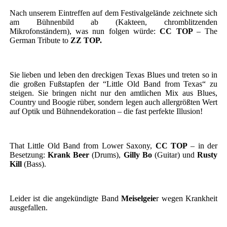
Nach unserem Eintreffen auf dem Festivalgelände zeichnete sich
am Bühnenbild ab (Kakteen, chromblitzenden
Mikrofonständern), was nun folgen würde:
CC TOP
– The
German Tribute to
ZZ TOP.
Sie lieben und leben den dreckigen Texas Blues und treten so in
die großen Fußstapfen der “Little Old Band from Texas“ zu
steigen. Sie bringen nicht nur den amtlichen Mix aus Blues,
Country und Boogie rüber, sondern legen auch allergrößten Wert
auf Optik und Bühnendekoration – die fast perfekte Illusion!
That Little Old Band from Lower Saxony,
CC TOP
– in der
Besetzung:
Krank Beer
(Drums),
Gilly Bo
(Guitar) und
Rusty
Kill
(Bass).
Leider ist die angekündigte Band
Meiselgeie
r wegen Krankheit
ausgefallen.