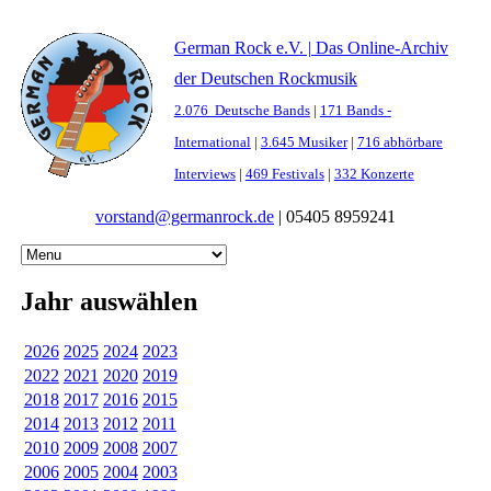
German Rock e.V. | Das Online-Archiv
der Deutschen Rockmusik
2.076 Deutsche Bands
|
171 Bands -
International
|
3.645 Musiker
|
716 abhörbare
Interviews
|
469 Festivals
|
332 Konzerte
vorstand@germanrock.de
|
05405 8959241
Jahr auswählen
2026
2025
2024
2023
2022
2021
2020
2019
2018
2017
2016
2015
2014
2013
2012
2011
2010
2009
2008
2007
2006
2005
2004
2003