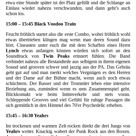
etwa eine Stunde später ist der Platz gefüllt und die Schlange an
Einlass wieder nahezu verschwunden, und dann geht’s auch
schon los.
15:00 – 15:45 Black Voodoo Train
Feucht fröhlich startet also die erste Combo, wobei fröhlich wohl
etwas übertrieben klingen mag wenn man deren Sound dazu
hört. Cineasten unter euch die mit dem Schaffen eines Herrn
Lynch
etwas anfangen können würden sich sofort an den
Soundtrack von
Twin Peaks
erinnert fühlen. Die Band
verbindet nahezu alle Bestandteile aus selbigem in ihrem eigenen
Sound und grooven schwer und jazzig aus der PA. Das Gebräu
geht gut auf und man merkt welches Vergnügen es den Herren
und der Dame auf der Bühne macht, wenn auch noch etwas
schüchtern. Der Basser und der Trommler leben eine intensive
Beziehung aus, zumindest wenn es ums Zusammenspiel geht.
Blickkontakt wie beim Intimverkehr und stets voran.
Schleppende Grooves und viel Gefühl für ruhige Passagen die
sich gemütlich in den Himmel des 70'er Psychedelic erheben.
15:45 – 16:30 Yeahrs
Im trockenen und warmen Zelt rocken direkt die drei Jungs von
Yeahrs
weiter. Knackig wabert der Punk Rock aus den Boxen.