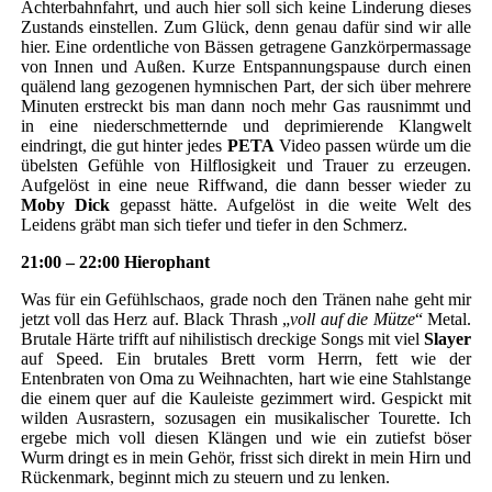
Achterbahnfahrt, und auch hier soll sich keine Linderung dieses
Zustands einstellen. Zum Glück, denn genau dafür sind wir alle
hier. Eine ordentliche von Bässen getragene Ganzkörpermassage
von Innen und Außen. Kurze Entspannungspause durch einen
quälend lang gezogenen hymnischen Part, der sich über mehrere
Minuten erstreckt bis man dann noch mehr Gas rausnimmt und
in eine niederschmetternde und deprimierende Klangwelt
eindringt, die gut hinter jedes
PETA
Video passen würde um die
übelsten Gefühle von Hilflosigkeit und Trauer zu erzeugen.
Aufgelöst in eine neue Riffwand, die dann besser wieder zu
Moby Dick
gepasst hätte. Aufgelöst in die weite Welt des
Leidens gräbt man sich tiefer und tiefer in den Schmerz.
21:00 – 22:00 Hierophant
Was für ein Gefühlschaos, grade noch den Tränen nahe geht mir
jetzt voll das Herz auf. Black Thrash „
voll auf die Mütze
“ Metal.
Brutale Härte trifft auf nihilistisch dreckige Songs mit viel
Slayer
auf Speed. Ein brutales Brett vorm Herrn, fett wie der
Entenbraten von Oma zu Weihnachten, hart wie eine Stahlstange
die einem quer auf die Kauleiste gezimmert wird. Gespickt mit
wilden Ausrastern, sozusagen ein musikalischer Tourette. Ich
ergebe mich voll diesen Klängen und wie ein zutiefst böser
Wurm dringt es in mein Gehör, frisst sich direkt in mein Hirn und
Rückenmark, beginnt mich zu steuern und zu lenken.