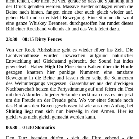
nicht fehlen, aber nicht zu viel, gerade so dass die Spannung und
der Druck gehalten werden. Massive Bretter schlagen einem die
Beine nach hinten, fangen einen aber auch gleich wieder auf,
geben Halt und so entsteht Bewegung. Eine Stimme die wohl
eine ganze Whiskey Brennerei durchgesoffen hat rundet dieses
Bild einer Rockband vollends ab und das Volk feiert dazu.
23:30 – 00:15 Dirty Fences
Von der Rock Abrissbirne geht es wieder rüber ins Zelt. Die
Lichtverhältnisse wurden inzwischen aufgrund natürlicher
Entwicklung auf Gleichstand gebracht, der Sound hat indes
gewechselt. Haben
High On Fire
einen Balken über die Horde
gezogen knattern hier punkige Nummern eine tanzbare
Bewegung in die Beine und lassen einen selig die Schmerzen
des Weltuntergangs vergessen. Gassenhauer aus der dreckigen
Nachbarschaft heizen die Partystimmung auf und feiern ein Fest
mit drei Akkorden. In jeder Sekunde merkt man dass es hier jetzt
um die Freude an der Freude geht. Wo vor einer Stunde noch
das Blut aus den Boxen geschossen ist wie aus dem Aufzug bei
Shining
liegt man sich nun bierselig in den Armen. Hier ist
gleich was nicht gleich gemacht werden kann.
00:30 – 01:30 Slomatics
Den Tanz beenden dürfen - sich die Ehre gebend - die