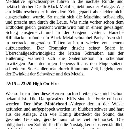
Meditative Sprachsamples führen in die nächste Runde und
hektisch derber Death Black Metal schiebt aus der Anlage. Wie
ein Mähdrescher der hinter dem Zelt geparkt aber leider nicht
ausgeschalten wurde. So macht sich die Maschine selbständig
und prescht nun durch die Leute. Was nicht vorher schon dem
Erdboden gleich gemacht wurde wird nun in einem gewaltigen
Schlag ausgemerzt und in der Gegend verteilt. Harsche
Riffattacken münden in Black Metal schrabbel Parts, lösen sich
in vertrackt ungeraden Takten auf um wieder von neuem
aufzuerstehen. Der Trommler drischt seiner Snare in
Überschallgeschwindigkeit die letzten Schrauben aus der
Halterung während sich die Saitenfraktion in scheinbar
irrwitzigen Parts den roten Lebenssaft aus den Fingerspitzen
schreddern. So eskaliert man durch Raum und Zeit, begleitet von
der Ewigkeit der Schwärze und des Metals.
22:15 – 23:20 High On Fire
Was soll man über diese Herren noch schreiben was nicht schon
bekannt ist. Die Dampfwalzen Riffs sind ins Freie entlassen
worden. Der böse
Motörhead
Ableger der in der Wüste
gefunden und aufgepäppelt worden ist, blubbert schwer und hart
aus der Anlage. Zäh wie Honig überdeckt der Sound das
gesamte Gelände, gerade raus ohne viel Schnörkel. Die
obligatorischen Soli dürfen für die Nostalgiker selbstverständlich