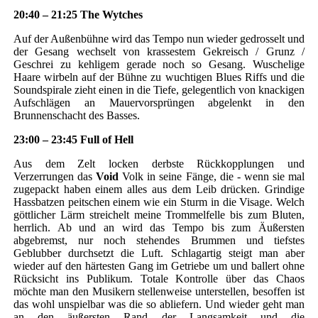
20:40 – 21:25 The Wytches
Auf der Außenbühne wird das Tempo nun wieder gedrosselt und
der Gesang wechselt von krassestem Gekreisch / Grunz /
Geschrei zu kehligem gerade noch so Gesang. Wuschelige
Haare wirbeln auf der Bühne zu wuchtigen Blues Riffs und die
Soundspirale zieht einen in die Tiefe, gelegentlich von knackigen
Aufschlägen an Mauervorsprüngen abgelenkt in den
Brunnenschacht des Basses.
23:00 – 23:45 Full of Hell
Aus dem Zelt locken derbste Rückkopplungen und
Verzerrungen das
Void
Volk in seine Fänge, die - wenn sie mal
zugepackt haben einem alles aus dem Leib drücken. Grindige
Hassbatzen peitschen einem wie ein Sturm in die Visage. Welch
göttlicher Lärm streichelt meine Trommelfelle bis zum Bluten,
herrlich. Ab und an wird das Tempo bis zum Äußersten
abgebremst, nur noch stehendes Brummen und tiefstes
Geblubber durchsetzt die Luft. Schlagartig steigt man aber
wieder auf den härtesten Gang im Getriebe um und ballert ohne
Rücksicht ins Publikum. Totale Kontrolle über das Chaos
möchte man den Musikern stellenweise unterstellen, besoffen ist
das wohl unspielbar was die so abliefern. Und wieder geht man
an den äußersten Rand der Langsamkeit und die