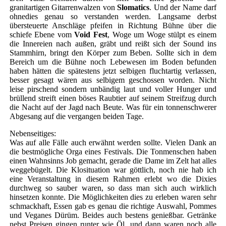
granitartigen Gitarrenwalzen von
Slomatics
. Und der Name darf
ohnedies genau so verstanden werden. Langsame derbst
übersteuerte Anschläge pfeifen in Richtung Bühne über die
schiefe Ebene vom
Void Fest
, Woge um Woge stülpt es einem
die Innereien nach außen, gräbt und reißt sich der Sound ins
Stammhirn, bringt den Körper zum Beben. Sollte sich in dem
Bereich um die Bühne noch Lebewesen im Boden befunden
haben hätten die spätestens jetzt selbigen fluchtartig verlassen,
besser gesagt wären aus selbigem geschossen worden. Nicht
leise pirschend sondern unbändig laut und voller Hunger und
brüllend streift einen böses Raubtier auf seinem Streifzug durch
die Nacht auf der Jagd nach Beute. Was für ein tonnenschwerer
Abgesang auf die vergangen beiden Tage.
Nebenseitiges:
Was auf alle Fälle auch erwähnt werden sollte. Vielen Dank an
die bestmögliche Orga eines Festivals. Die Tonmenschen haben
einen Wahnsinns Job gemacht, gerade die Dame im Zelt hat alles
weggebügelt. Die Klosituation war göttlich, noch nie hab ich
eine Veranstaltung in diesem Rahmen erlebt wo die Dixies
durchweg so sauber waren, so dass man sich auch wirklich
hinsetzen konnte. Die Möglichkeiten dies zu erleben waren sehr
schmackhaft, Essen gab es genau die richtige Auswahl, Pommes
und Veganes Dürüm. Beides auch bestens genießbar. Getränke
nebst Preisen gingen runter wie Öl, und dann waren noch alle