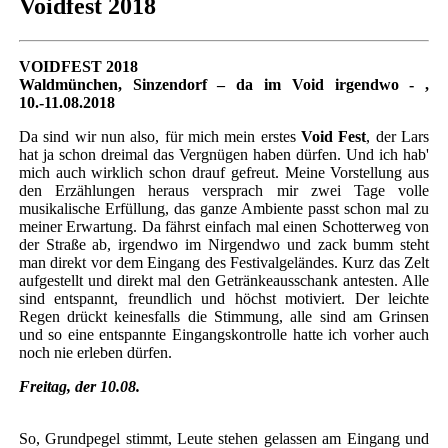
Voidfest 2018
VOIDFEST 2018
Waldmünchen, Sinzendorf – da im Void irgendwo - ,
10.-11.08.2018
Da sind wir nun also, für mich mein erstes
Void Fest
, der Lars
hat ja schon dreimal das Vergnügen haben dürfen. Und ich hab'
mich auch wirklich schon drauf gefreut. Meine Vorstellung aus
den Erzählungen heraus versprach mir zwei Tage volle
musikalische Erfüllung, das ganze Ambiente passt schon mal zu
meiner Erwartung. Da fährst einfach mal einen Schotterweg von
der Straße ab, irgendwo im Nirgendwo und zack bumm steht
man direkt vor dem Eingang des Festivalgeländes. Kurz das Zelt
aufgestellt und direkt mal den Getränkeausschank antesten. Alle
sind entspannt, freundlich und höchst motiviert. Der leichte
Regen drückt keinesfalls die Stimmung, alle sind am Grinsen
und so eine entspannte Eingangskontrolle hatte ich vorher auch
noch nie erleben dürfen.
Freitag, der 10.08.
So, Grundpegel stimmt, Leute stehen gelassen am Eingang und