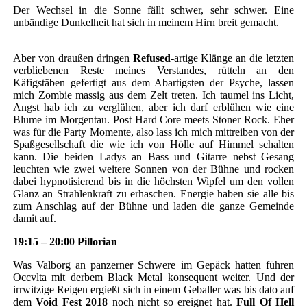
Der Wechsel in die Sonne fällt schwer, sehr schwer. Eine
unbändige Dunkelheit hat sich in meinem Hirn breit gemacht.
Aber von draußen dringen
Refused
-artige Klänge an die letzten
verbliebenen Reste meines Verstandes, rütteln an den
Käfigstäben gefertigt aus dem Abartigsten der Psyche, lassen
mich Zombie massig aus dem Zelt treten. Ich taumel ins Licht,
Angst hab ich zu verglühen, aber ich darf erblühen wie eine
Blume im Morgentau. Post Hard Core meets Stoner Rock. Eher
was für die Party Momente, also lass ich mich mittreiben von der
Spaßgesellschaft die wie ich von Hölle auf Himmel schalten
kann. Die beiden Ladys an Bass und Gitarre nebst Gesang
leuchten wie zwei weitere Sonnen von der Bühne und rocken
dabei hypnotisierend bis in die höchsten Wipfel um den vollen
Glanz an Strahlenkraft zu erhaschen. Energie haben sie alle bis
zum Anschlag auf der Bühne und laden die ganze Gemeinde
damit auf.
19:15 – 20:00 Pillorian
Was Valborg an panzerner Schwere im Gepäck hatten führen
Occvlta mit derbem Black Metal konsequent weiter. Und der
irrwitzige Reigen ergießt sich in einem Geballer was bis dato auf
dem
Void Fest 2018
noch nicht so ereignet hat.
Full Of Hell