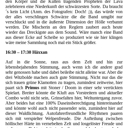
den Körper und die Kutten tragenden Propheten der Lava
zelebrieren eine Niederkunft der schwärzesten Sorte. Da braucht
´s kein Licht (Anm. des Fotografen: Doch! ;)), das würde von
der alles verschlingen Schwärze die die Band umgibt nur
verschluckt und in die äußerste Dimension der Hölle verbannt
werden. Die Mischerin an den Reglern zaubert auch heute
wieder das Dreckigste aus dem Sound. Wäre manch eine Band
aus dieser Ecke auf Scheibe so produziert wie sie hier klingen
wäre meine Sammlung noch mal ein Stück größer.
16:30 – 17:30 Häxxan
Auf in die Sonne, raus aus dem Zelt und hin zur
lebensbejahenden Stimmung, auch wenn ich die andere grad
sehr genossen habe und dabei beileibe nicht alleine war. Aber die
drei Witzbolde machen auch gute Stimmung. Nicht nur das die
sich trauen grüne Klamotten zu tragen, zumindest zeitweise, hier
paart sich
Primus
mit Stoner / Doom in einer sehr verrückten
Spielart. Breiter könnte die Kluft aus Vorstreitern und aktueller
Combo wohl nicht sein, Grinsefalten hier, Weltuntergang zuvor.
Aber beides hat eine 100% Daseinsberechtigung hintereinander
und könnte wohl auch nicht passender sein, zumindest hier auf
dieser Waldlichtung. Autofahrerfreundliche Rhythmen paaren
sich mit verspielter Welpenfreude. Die Aufteilung zwischen
höllischer Härte im vernebelten Zelt und losgelöster Freude und