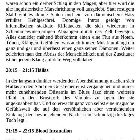
waren schon ein derber Schlag in den Magen, aber hier wird die
alte inquisitorische Marschrichtung voll ausgelebt. Statt rostigem
Stahl gibt es dünne Saiten und ein von dämonischem Hass
erfüllter Kehlgeschrei. Doomige Intros gefolgt von
infernalischen stakkato Riffattacken die sich wiederum in
Schlammlawinen-artigen Abgängen durch das Zelt bewegen.
Alles danieder mähend überkommt einen eine Flut aus Noten,
Tönen, Klängen, Gefühlen, was auch immer. Musik umfängt ein
ganz und gar und überlässt einen ganz seinen Dämonen. Weiter
zelebriert man den Abriss der Menschlichkeit und der Zuschauer
ist bei jedem Klang auf dem Weg voll dabei.
20:15 – 21:15 Hällas
In der langsam dunkler werdenden Abendstimmung machen sich
Hällas
an den Start den Geist einer einst vergangenen und immer
mehr zunehmenden Düsternis im Blues Jazz einen weiteren
Pfahl in den Brustkorb des Vampirs zu jagen der sie
angeknabbert hat. Und so erwacht ganz von selbst eine magische
Gefühlswelt die auf den versöhnlichen aber vernichtenden
Einklang der bevorstehenden Nacht sein schmutzig-dreckiges
Tuch legt.
21:15 – 22:15 Blood Incanation