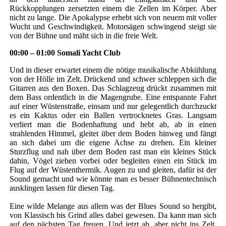
Rückkopplungen zersetzten einem die Zellen im Körper. Aber
nicht zu lange. Die Apokalypse erhebt sich von neuem mit voller
Wucht und Geschwindigkeit. Motorsägen schwingend steigt sie
von der Bühne und mäht sich in die freie Welt.
00:00 – 01:00 Somali Yacht Club
Und in dieser erwartet einem die nötige musikalische Abkühlung
von der Hölle im Zelt. Drückend und schwer schleppen sich die
Gitarren aus den Boxen. Das Schlagzeug drückt zusammen mit
dem Bass ordentlich in die Magengrube. Eine entspannte Fahrt
auf einer Wüstenstraße, einsam und nur gelegentlich durchzuckt
es ein Kaktus oder ein Ballen vertrocknetes Gras. Langsam
verliert man die Bodenhaftung und hebt ab, ab in einen
strahlenden Himmel, gleitet über dem Boden hinweg und fängt
an sich dabei um die eigene Achse zu drehen. Ein kleiner
Sturzflug und nah über dem Boden rast man ein kleines Stück
dahin, Vögel ziehen vorbei oder begleiten einen ein Stück im
Flug auf der Wüstenthermik. Augen zu und gleiten, dafür ist der
Sound gemacht und wie könnte man es besser Bühnentechnisch
ausklingen lassen für diesen Tag.
Eine wilde Melange aus allem was der Blues Sound so hergibt,
von Klassisch bis Grind alles dabei gewesen. Da kann man sich
auf den nächsten Tag freuen. Und jetzt ab, aber nicht ins Zelt,