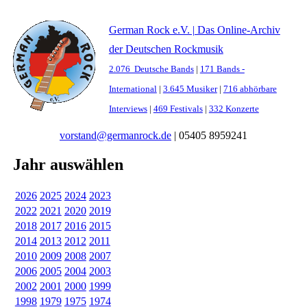
German Rock e.V. | Das Online-Archiv
der Deutschen Rockmusik
2.076 Deutsche Bands
|
171 Bands -
International
|
3.645 Musiker
|
716 abhörbare
Interviews
|
469 Festivals
|
332 Konzerte
vorstand@germanrock.de
|
05405 8959241
Jahr auswählen
2026
2025
2024
2023
2022
2021
2020
2019
2018
2017
2016
2015
2014
2013
2012
2011
2010
2009
2008
2007
2006
2005
2004
2003
2002
2001
2000
1999
1998
1979
1975
1974