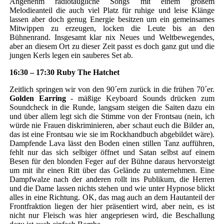
Angenehm radiotaugliche Songs mit einem großem
Melodieanteil die auch viel Platz für ruhige und leise Klänge
lassen aber doch genug Energie besitzen um ein gemeinsames
Mitwippen zu erzeugen, locken die Leute bis an den
Bühnenrand. Insgesamt klar nix Neues und Weltbewegendes,
aber an diesem Ort zu dieser Zeit passt es doch ganz gut und die
jungen Kerls legen ein sauberes Set ab.
16:30 – 17:30 Ruby The Hatchet
Zeitlich springen wir von den 90´ern zurück in die frühen 70´er.
Golden Earring
- mäßige Keyboard Sounds drücken zum
Soundcheck in die Runde, langsam steigen die Saiten dazu ein
und über allem legt sich die Stimme von der Frontsau (nein, ich
würde nie Frauen diskriminieren, aber schaut euch die Bilder an,
das ist eine Frontsau wie sie im Rockhandbuch abgebildet wäre).
Dampfende Lava lässt den Boden einen stillen Tanz aufführen,
fehlt nur das sich selbiger öffnet und Satan selbst auf einem
Besen für den blonden Feger auf der Bühne daraus hervorsteigt
um mit ihr einen Ritt über das Gelände zu unternehmen. Eine
Dampfwalze nach der anderen rollt ins Publikum, die Herren
und die Dame lassen nichts stehen und wie unter Hypnose blickt
alles in eine Richtung. OK, das mag auch an dem Hautanteil der
Frontfraktion liegen der hier präsentiert wird, aber nein, es ist
nicht nur Fleisch was hier angepriesen wird, die Beschallung