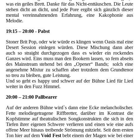
was ein geiles Brett. Danke für das Nicht-enttäuschen. Die Leute
stehen dicht an dicht, und jede Pore ergibt sich gänzlich dieser
mental vereinnahmenden Erfahrung, eine Kakophonie aus
Melodie.
19:15 – 20:00 - Pabst
Stoner Brit Pop, oder wie würde es klingen wenn Oasis mal eine
Desert Session einlegen würden. Diese Mischung dann aber
auch so straight durchgezogen dass es wieder ein rockendes
Ganzes wird. Eins muss man den Bookern lassen, so fern abseits
des Mainstream stehend bei den „Opener“ Bands; solch eine
angenehme Mixtur zu schaffen aber trotzdem dem Grundtenor
so treu zu bleiben, gute Leistung.
Und so geht es happy und schwer auf der Bühne Lied für Lied
weiter in den Fuzz Himmel.
20:00 – 21:00 Pallbearer
Auf der anderen Bühne wird`s dann eine Ecke melancholischer.
Fette melodiegetragene Riffbretter, darüber im Kontrast die
Kopfstimme auf theatralischen Songkonstrukten die sich in den
Tiefen ihrer eigenen Schwere verlieren und einen wie eine aufs
offene Meer hinaus treibende Strömung mitzieht. Seit dem ersten
Ton hier auf dem
Void
Fest
bebt einem der Magen wie bei einer