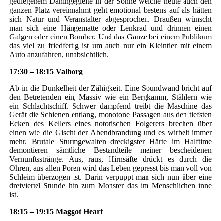
gediegenem Dahingegleite in der Sonne welche heute auch den
ganzen Platz vereinnahmt geht emotional bestens auf als hätten
sich Natur und Veranstalter abgesprochen. Draußen wünscht
man sich eine Hängematte oder Lenkrad und drinnen einen
Galgen oder einen Bomber. Und das Ganze bei einem Publikum
das viel zu friedfertig ist um auch nur ein Kleintier mit einem
Auto anzufahren, unabsichtlich.
17:30 – 18:15 Valborg
Ab in die Dunkelheit der Zähigkeit. Eine Soundwand bricht auf
den Betretenden ein, Massiv wie ein Bergkamm, Stählern wie
ein Schlachtschiff. Schwer dampfend treibt die Maschine das
Gerät die Schienen entlang, monotone Passagen aus den tiefsten
Ecken des Kellers eines notorischen Folgerers brechen über
einen wie die Gischt der Abendbrandung und es wirbelt immer
mehr. Brutale Sturmgewalten dreckigster Härte im Halftime
demontieren sämtliche Bestandteile meiner bescheidenen
Vernunftsstränge. Aus, raus, Hirnsäfte drückt es durch die
Ohren, aus allen Poren wird das Leben gepresst bis man voll von
Schleim überzogen ist. Darin verpuppt man sich nun über eine
dreiviertel Stunde hin zum Monster das im Menschlichen inne
ist.
18:15 – 19:15 Maggot Heart