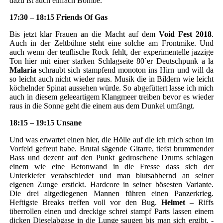
dazu ist auch einfach Bombe.
17:30 – 18:15 Friends Of Gas
Bis jetzt klar Frauen an die Macht auf dem
Void Fest 2018
.
Auch in der Zeltbühne steht eine solche am Frontmike. Und
auch wenn der teuflische Rock fehlt, der experimentelle jazzige
Ton hier mit einer starken Schlagseite 80´er Deutschpunk a la
Malaria
schraubt sich stampfend monoton ins Hirn und will da
so leicht auch nicht wieder raus. Musik die in Bildern wie leicht
köchelnder Spinat aussehen würde. So abgefüttert lasse ich mich
auch in diesem geleeartigem Klangmeer treiben bevor es wieder
raus in die Sonne geht die einem aus dem Dunkel umfängt.
18:15 – 19:15 Unsane
Und was erwartet einen hier, die Hölle auf die ich mich schon im
Vorfeld gefreut habe. Brutal sägende Gitarre, tiefst brummender
Bass und dezent auf den Punkt gedroschene Drums schlagen
einem wie eine Betonwand in die Fresse dass sich der
Unterkiefer verabschiedet und man blutsabbernd an seiner
eigenen Zunge erstickt. Hardcore in seiner bösesten Variante.
Die drei altgediegenen Mannen führen einen Panzerkrieg.
Heftigste Breaks treffen voll vor den Bug.
Helmet
– Riffs
überrollen einen und dreckige schrei stampf Parts lassen einem
dicken Dieselabgase in die Lunge saugen bis man sich ergibt, -