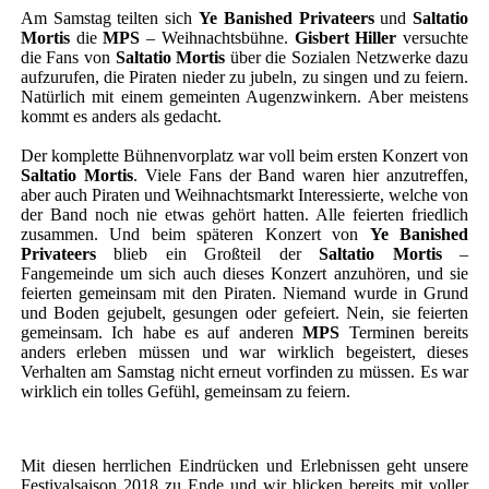
Am Samstag teilten sich
Ye Banished Privateers
und
Saltatio
Mortis
die
MPS
– Weihnachtsbühne.
Gisbert Hiller
versuchte
die Fans von
Saltatio Mortis
über die Sozialen Netzwerke dazu
aufzurufen, die Piraten nieder zu jubeln, zu singen und zu feiern.
Natürlich mit einem gemeinten Augenzwinkern. Aber meistens
kommt es anders als gedacht.
Der komplette Bühnenvorplatz war voll beim ersten Konzert von
Saltatio Mortis
. Viele Fans der Band waren hier anzutreffen,
aber auch Piraten und Weihnachtsmarkt Interessierte, welche von
der Band noch nie etwas gehört hatten. Alle feierten friedlich
zusammen. Und beim späteren Konzert von
Ye Banished
Privateers
blieb ein Großteil der
Saltatio Mortis
–
Fangemeinde um sich auch dieses Konzert anzuhören, und sie
feierten gemeinsam mit den Piraten. Niemand wurde in Grund
und Boden gejubelt, gesungen oder gefeiert. Nein, sie feierten
gemeinsam. Ich habe es auf anderen
MPS
Terminen bereits
anders erleben müssen und war wirklich begeistert, dieses
Verhalten am Samstag nicht erneut vorfinden zu müssen. Es war
wirklich ein tolles Gefühl, gemeinsam zu feiern.
Mit diesen herrlichen Eindrücken und Erlebnissen geht unsere
Festivalsaison 2018 zu Ende und wir blicken bereits mit voller