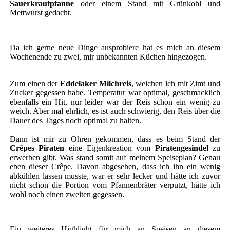
Sauerkrautpfanne
oder einem Stand mit Grünkohl und
Mettwurst gedacht.
Da ich gerne neue Dinge ausprobiere hat es mich an diesem
Wochenende zu zwei, mir unbekannten Küchen hingezogen.
Zum einen der
Eddelaker Milchreis
, welchen ich mit Zimt und
Zucker gegessen habe. Temperatur war optimal, geschmacklich
ebenfalls ein Hit, nur leider war der Reis schon ein wenig zu
weich. Aber mal ehrlich, es ist auch schwierig, den Reis über die
Dauer des Tages noch optimal zu halten.
Dann ist mir zu Ohren gekommen, dass es beim Stand der
Crêpes Piraten
eine Eigenkreation vom
Piratengesindel
zu
erwerben gibt. Was stand somit auf meinem Speiseplan? Genau
eben dieser Crêpe. Davon abgesehen, dass ich ihn ein wenig
abkühlen lassen musste, war er sehr lecker und hätte ich zuvor
nicht schon die Portion vom Pfannenbräter verputzt, hätte ich
wohl noch einen zweiten gegessen.
Ein weiteres Highlight für mich an Speisen an diesem