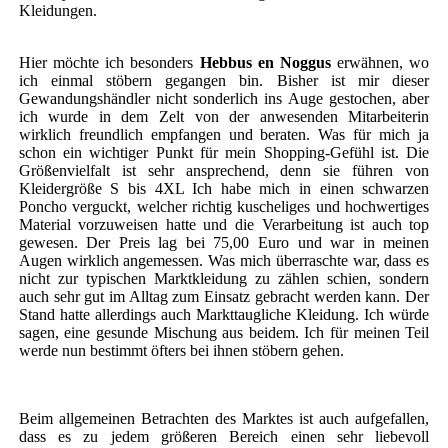
Kleidungen.
Hier möchte ich besonders
Hebbus en Noggus
erwähnen, wo
ich einmal stöbern gegangen bin. Bisher ist mir dieser
Gewandungshändler nicht sonderlich ins Auge gestochen, aber
ich wurde in dem Zelt von der anwesenden Mitarbeiterin
wirklich freundlich empfangen und beraten. Was für mich ja
schon ein wichtiger Punkt für mein Shopping-Gefühl ist. Die
Größenvielfalt ist sehr ansprechend, denn sie führen von
Kleidergröße S bis 4XL Ich habe mich in einen schwarzen
Poncho verguckt, welcher richtig kuscheliges und hochwertiges
Material vorzuweisen hatte und die Verarbeitung ist auch top
gewesen. Der Preis lag bei 75,00 Euro und war in meinen
Augen wirklich angemessen. Was mich überraschte war, dass es
nicht zur typischen Marktkleidung zu zählen schien, sondern
auch sehr gut im Alltag zum Einsatz gebracht werden kann. Der
Stand hatte allerdings auch Markttaugliche Kleidung. Ich würde
sagen, eine gesunde Mischung aus beidem. Ich für meinen Teil
werde nun bestimmt öfters bei ihnen stöbern gehen.
Beim allgemeinen Betrachten des Marktes ist auch aufgefallen,
dass es zu jedem größeren Bereich einen sehr liebevoll