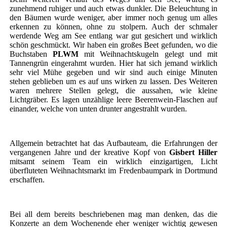
zunehmend ruhiger und auch etwas dunkler. Die Beleuchtung in
den Bäumen wurde weniger, aber immer noch genug um alles
erkennen zu können, ohne zu stolpern. Auch der schmaler
werdende Weg am See entlang war gut gesichert und wirklich
schön geschmückt. Wir haben ein großes Beet gefunden, wo die
Buchstaben
PLWM
mit Weihnachtskugeln gelegt und mit
Tannengrün eingerahmt wurden. Hier hat sich jemand wirklich
sehr viel Mühe gegeben und wir sind auch einige Minuten
stehen geblieben um es auf uns wirken zu lassen. Des Weiteren
waren mehrere Stellen gelegt, die aussahen, wie kleine
Lichtgräber. Es lagen unzählige leere Beerenwein-Flaschen auf
einander, welche von unten drunter angestrahlt wurden.
Allgemein betrachtet hat das Aufbauteam, die Erfahrungen der
vergangenen Jahre und der kreative Kopf von
Gisbert Hiller
mitsamt seinem Team ein wirklich einzigartigen, Licht
überfluteten Weihnachtsmarkt im Fredenbaumpark in Dortmund
erschaffen.
Bei all dem bereits beschriebenen mag man denken, das die
Konzerte an dem Wochenende eher weniger wichtig gewesen