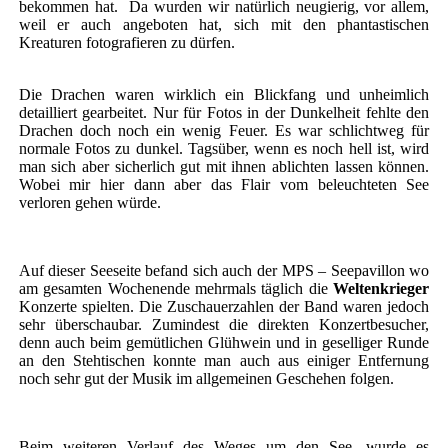
bekommen hat. Da wurden wir natürlich neugierig, vor allem,
weil er auch angeboten hat, sich mit den phantastischen
Kreaturen fotografieren zu dürfen.
Die Drachen waren wirklich ein Blickfang und unheimlich
detailliert gearbeitet. Nur für Fotos in der Dunkelheit fehlte den
Drachen doch noch ein wenig Feuer. Es war schlichtweg für
normale Fotos zu dunkel. Tagsüber, wenn es noch hell ist, wird
man sich aber sicherlich gut mit ihnen ablichten lassen können.
Wobei mir hier dann aber das Flair vom beleuchteten See
verloren gehen würde.
Auf dieser Seeseite befand sich auch der MPS – Seepavillon wo
am gesamten Wochenende mehrmals täglich die
Weltenkrieger
Konzerte spielten. Die Zuschauerzahlen der Band waren jedoch
sehr überschaubar. Zumindest die direkten Konzertbesucher,
denn auch beim gemütlichen Glühwein und in geselliger Runde
an den Stehtischen konnte man auch aus einiger Entfernung
noch sehr gut der Musik im allgemeinen Geschehen folgen.
Beim weiteren Verlauf des Weges um den See, wurde es