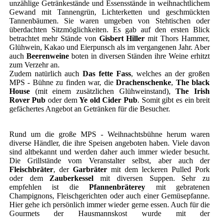
unzählige Getränkestände und Essensstände in weihnachtlichem
Gewand mit Tannengrün, Lichterketten und geschmückten
Tannenbäumen. Sie waren umgeben von Stehtischen oder
überdachten Sitzmöglichkeiten. Es gab auf den ersten Blick
betrachtet mehr Stände von
Gisbert Hiller
mit Thors Hammer,
Glühwein, Kakao und Eierpunsch als im vergangenen Jahr. Aber
auch
Beerenweine
boten in diversen Ständen ihre Weine erhitzt
zum Verzehr an.
Zudem natürlich auch
Das fette Fass
, welches an der großen
MPS - Bühne zu finden war, die
Drachenschenke
,
The black
House
(mit einem zusätzlichen Glühweinstand),
The Irish
Rover Pub
oder dem
Ye old Cider Pub
. Somit gibt es ein breit
gefächertes Angebot an Getränken für die Besucher.
Rund um die große MPS - Weihnachtsbühne herum waren
diverse Händler, die ihre Speisen angeboten haben. Viele davon
sind altbekannt und werden daher auch immer wieder besucht.
Die Grillstände vom Veranstalter selbst, aber auch der
Fleischbräter
, der
Garbräter
mit dem leckeren Pulled Pork
oder dem
Zauberkessel
mit diversen Suppen. Sehr zu
empfehlen ist die
Pfannenbräterey
mit gebratenen
Champignons, Fleischgerichten oder auch einer Gemüsepfanne.
Hier gehe ich persönlich immer wieder gerne essen. Auch für die
Gourmets der Hausmannskost wurde mit der