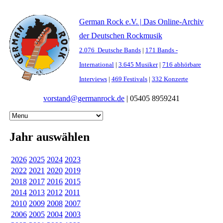
German Rock e.V. | Das Online-Archiv
der Deutschen Rockmusik
2.076 Deutsche Bands
|
171 Bands -
International
|
3.645 Musiker
|
716 abhörbare
Interviews
|
469 Festivals
|
332 Konzerte
vorstand@germanrock.de
|
05405 8959241
Jahr auswählen
2026
2025
2024
2023
2022
2021
2020
2019
2018
2017
2016
2015
2014
2013
2012
2011
2010
2009
2008
2007
2006
2005
2004
2003