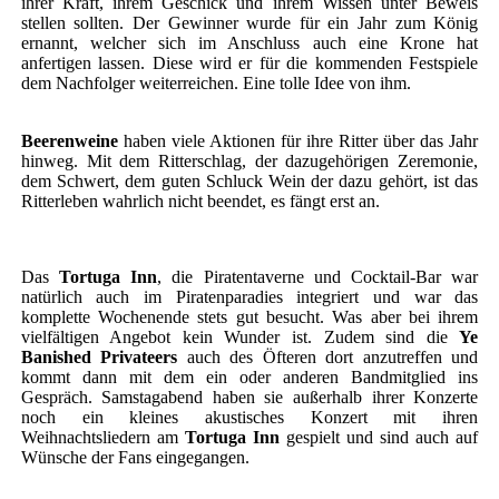
ihrer Kraft, ihrem Geschick und ihrem Wissen unter Beweis
stellen sollten. Der Gewinner wurde für ein Jahr zum König
ernannt, welcher sich im Anschluss auch eine Krone hat
anfertigen lassen. Diese wird er für die kommenden Festspiele
dem Nachfolger weiterreichen. Eine tolle Idee von ihm.
Beerenweine
haben viele Aktionen für ihre Ritter über das Jahr
hinweg. Mit dem Ritterschlag, der dazugehörigen Zeremonie,
dem Schwert, dem guten Schluck Wein der dazu gehört, ist das
Ritterleben wahrlich nicht beendet, es fängt erst an.
Das
Tortuga Inn
, die Piratentaverne und Cocktail-Bar war
natürlich auch im Piratenparadies integriert und war das
komplette Wochenende stets gut besucht. Was aber bei ihrem
vielfältigen Angebot kein Wunder ist. Zudem sind die
Ye
Banished Privateers
auch des Öfteren dort anzutreffen und
kommt dann mit dem ein oder anderen Bandmitglied ins
Gespräch. Samstagabend haben sie außerhalb ihrer Konzerte
noch ein kleines akustisches Konzert mit ihren
Weihnachtsliedern am
Tortuga Inn
gespielt und sind auch auf
Wünsche der Fans eingegangen.