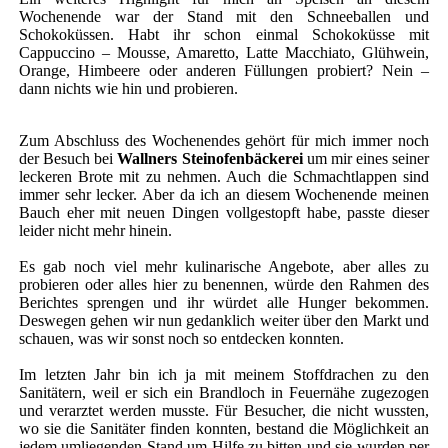
Wochenende war der Stand mit den Schneeballen und
Schokoküssen. Habt ihr schon einmal Schokoküsse mit
Cappuccino – Mousse, Amaretto, Latte Macchiato, Glühwein,
Orange, Himbeere oder anderen Füllungen probiert? Nein –
dann nichts wie hin und probieren.
Zum Abschluss des Wochenendes gehört für mich immer noch
der Besuch bei
Wallners Steinofenbäckerei
um mir eines seiner
leckeren Brote mit zu nehmen. Auch die Schmachtlappen sind
immer sehr lecker. Aber da ich an diesem Wochenende meinen
Bauch eher mit neuen Dingen vollgestopft habe, passte dieser
leider nicht mehr hinein.
Es gab noch viel mehr kulinarische Angebote, aber alles zu
probieren oder alles hier zu benennen, würde den Rahmen des
Berichtes sprengen und ihr würdet alle Hunger bekommen.
Deswegen gehen wir nun gedanklich weiter über den Markt und
schauen, was wir sonst noch so entdecken konnten.
Im letzten Jahr bin ich ja mit meinem Stoffdrachen zu den
Sanitätern, weil er sich ein Brandloch in Feuernähe zugezogen
und verarztet werden musste. Für Besucher, die nicht wussten,
wo sie die Sanitäter finden konnten, bestand die Möglichkeit an
jedem umliegenden Stand um Hilfe zu bitten und sie wurden per