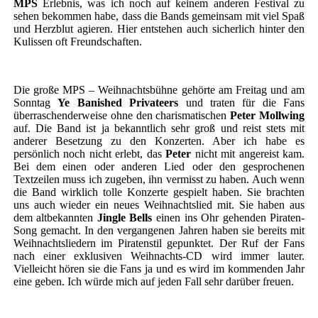
MPS
Erlebnis, was ich noch auf keinem anderen Festival zu
sehen bekommen habe, dass die Bands gemeinsam mit viel Spaß
und Herzblut agieren. Hier entstehen auch sicherlich hinter den
Kulissen oft Freundschaften.
Die große MPS – Weihnachtsbühne gehörte am Freitag und am
Sonntag
Ye Banished Privateers
und traten für die Fans
überraschenderweise ohne den charismatischen
Peter Mollwing
auf. Die Band ist ja bekanntlich sehr groß und reist stets mit
anderer Besetzung zu den Konzerten. Aber ich habe es
persönlich noch nicht erlebt, das
Peter
nicht mit angereist kam.
Bei dem einen oder anderen Lied oder den gesprochenen
Textzeilen muss ich zugeben, ihn vermisst zu haben. Auch wenn
die Band wirklich tolle Konzerte gespielt haben. Sie brachten
uns auch wieder ein neues Weihnachtslied mit. Sie haben aus
dem altbekannten
Jingle Bells
einen ins Ohr gehenden Piraten-
Song gemacht. In den vergangenen Jahren haben sie bereits mit
Weihnachtsliedern im Piratenstil gepunktet. Der Ruf der Fans
nach einer exklusiven Weihnachts-CD wird immer lauter.
Vielleicht hören sie die Fans ja und es wird im kommenden Jahr
eine geben. Ich würde mich auf jeden Fall sehr darüber freuen.