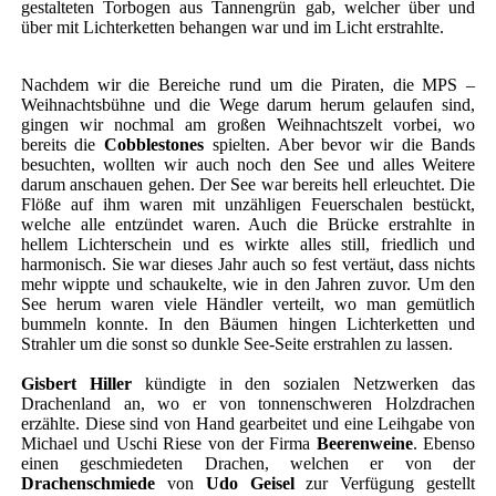
gestalteten Torbogen aus Tannengrün gab, welcher über und
über mit Lichterketten behangen war und im Licht erstrahlte.
Nachdem wir die Bereiche rund um die Piraten, die MPS –
Weihnachtsbühne und die Wege darum herum gelaufen sind,
gingen wir nochmal am großen Weihnachtszelt vorbei, wo
bereits die
Cobblestones
spielten. Aber bevor wir die Bands
besuchten, wollten wir auch noch den See und alles Weitere
darum anschauen gehen. Der See war bereits hell erleuchtet. Die
Flöße auf ihm waren mit unzähligen Feuerschalen bestückt,
welche alle entzündet waren. Auch die Brücke erstrahlte in
hellem Lichterschein und es wirkte alles still, friedlich und
harmonisch. Sie war dieses Jahr auch so fest vertäut, dass nichts
mehr wippte und schaukelte, wie in den Jahren zuvor. Um den
See herum waren viele Händler verteilt, wo man gemütlich
bummeln konnte. In den Bäumen hingen Lichterketten und
Strahler um die sonst so dunkle See-Seite erstrahlen zu lassen.
Gisbert Hiller
kündigte in den sozialen Netzwerken das
Drachenland an, wo er von tonnenschweren Holzdrachen
erzählte. Diese sind von Hand gearbeitet und eine Leihgabe von
Michael und Uschi Riese von der Firma
Beerenweine
. Ebenso
einen geschmiedeten Drachen, welchen er von der
Drachenschmiede
von
Udo Geisel
zur Verfügung gestellt