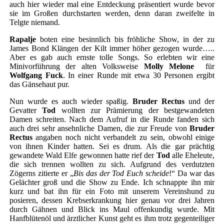
auch hier wieder mal eine Entdeckung präsentiert wurde bevor
sie im Großen durchstarten werden, denn daran zweifelte in
Telgte niemand.
Rapalje
boten eine besinnlich bis fröhliche Show, in der zu
James Bond Klängen der Kilt immer höher gezogen wurde…..
Aber es gab auch ernste tolle Songs. So erlebten wir eine
Minivorführung der alten Volksweise
Molly Melone
für
Wolfgang Fuck
. In einer Runde mit etwa 30 Personen ergibt
das Gänsehaut pur.
Nun wurde es auch wieder spaßig.
Bruder Rectus
und der
Gevatter
Tod
wollten zur Prämierung der bestgewandeten
Damen schreiten. Nach dem Aufruf in die Runde fanden sich
auch drei sehr ansehnliche Damen, die zur Freude von
Bruder
Rectus
angaben noch nicht verbandelt zu sein, obwohl einige
von ihnen Kinder hatten. Sei es drum. Als die gar prächtig
gewandete Wald Elfe gewonnen hatte rief der
Tod
alle Eheleute,
die sich trennen wollten zu sich. Aufgrund des verdutzten
Zögerns zitierte er „
Bis das der Tod Euch scheide
!“ Da war das
Gelächter groß und die Show zu Ende. Ich schnappte ihn mir
kurz und bat ihn für ein Foto mit unserem Vereinshund zu
posieren, dessen Krebserkrankung hier genau vor drei Jahren
durch Gähnen und Blick ins Maul offenkundig wurde. Mit
Hanfblütenöl und ärztlicher Kunst geht es ihm trotz gegenteiliger