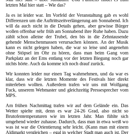
letzten Mal hier statt – Wie das?
Ja es ist leider war. Im Vorfeld der Veranstaltung gab es wohl
Differenzen um die Auftrittszeitverlängerung am Sonnabend. Ich
will da auch nicht in die Details gehen, aber gewisse Bürger
wollen offenbar sehr früh am Sonnabend ihre Ruhe haben. Dazu
zählt schon alleine der Trubel, den bis in die Zehntausende
gehende Menschenmassen verursachen können. An der Musik
kann es nicht gelegen haben, die war so leise und angenehm
ohne Stöpsel im Ohr zu hören, dass man beim Gang vom
Parkplatz an der Ems entlang vor der letzten Biegung noch gar
nichts hörte. Auch da komme ich noch drauf zurück.
Wir konnten leider nur einen Tag wahrnehmen, und da war es
klar, dass wir die letzten Momente des Festivals hier direkt
miterleben wollten. Außerdem trafen wir uns mit Wolfgang
Fuck, unserem Webmaster und gleichzeitig Pressesprecher vom
MPS.
Am frühen Nachmittag trafen wir auf dem Gelände ein. Das
Wetter spielte mit, denn es war 24-26 Grad, also nicht so
Brutofentemperaturen wie im letzten Jahr. Man fühlte sich
umgehend wieder zuhause. Dadurch, dass man in etwa weiß wo
was ist war die Orientierung sehr leicht. (Kann man mit einem
Aldimarkt vergleichen – egal in welcher Stadt man auch ist. Der