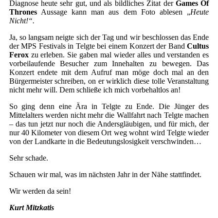
Diagnose heute sehr gut, und als bildliches Zitat der
Games Of
Thrones
Aussage kann man aus dem Foto ablesen „
Heute
Nicht!“.
Ja, so langsam neigte sich der Tag und wir beschlossen das Ende
der MPS Festivals in Telgte bei einem Konzert der Band
Cultus
Ferox
zu erleben. Sie gaben mal wieder alles und verstanden es
vorbeilaufende Besucher zum Innehalten zu bewegen. Das
Konzert endete mit dem Aufruf man möge doch mal an den
Bürgermeister schreiben, on er wirklich diese tolle Veranstaltung
nicht mehr will. Dem schließe ich mich vorbehaltlos an!
So ging denn eine Ära in Telgte zu Ende. Die Jünger des
Mittelalters werden nicht mehr die Wallfahrt nach Telgte machen
– das tun jetzt nur noch die Andersgläubigen, und für mich, der
nur 40 Kilometer von diesem Ort weg wohnt wird Telgte wieder
von der Landkarte in die Bedeutungslosigkeit verschwinden…
Sehr schade.
Schauen wir mal, was im nächsten Jahr in der Nähe stattfindet.
Wir werden da sein!
Kurt Mitzkatis