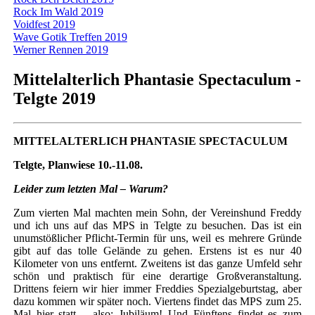
Rock Im Wald 2019
Voidfest 2019
Wave Gotik Treffen 2019
Werner Rennen 2019
Mittelalterlich Phantasie Spectaculum -
Telgte 2019
MITTELALTERLICH PHANTASIE SPECTACULUM
Telgte, Planwiese 10.-11.08.
Leider zum letzten Mal – Warum?
Zum vierten Mal machten mein Sohn, der Vereinshund Freddy
und ich uns auf das MPS in Telgte zu besuchen. Das ist ein
unumstößlicher Pflicht-Termin für uns, weil es mehrere Gründe
gibt auf das tolle Gelände zu gehen. Erstens ist es nur 40
Kilometer von uns entfernt. Zweitens ist das ganze Umfeld sehr
schön und praktisch für eine derartige Großveranstaltung.
Drittens feiern wir hier immer Freddies Spezialgeburtstag, aber
dazu kommen wir später noch. Viertens findet das MPS zum 25.
Mal hier statt – also: Jubiläum! Und Fünftens findet es zum