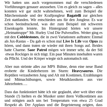
Wir hatten uns auch vorgenommen mal die verschiedenen
Vorführungen genauer anzusehen. Um es gleich zu sagen – alles
konnten wir gar nicht wahrnehmen, weil zum Beispiel die
Märchenstunde und der Kraftjongleur
Bagatelli
zur gleichen
Zeit stattfanden. Wir entschieden uns für den Jongleur. Es war
schon beeindruckend, was der zum Beispiel mit schweren
Eisenkugeln leistete. Im Hintergrund hörten wir unsere
„Heimattruppe“ Mr. Hurley Und Die Pulveraffen. Weiter ging es
mit den
Cobblestones
, die in zwei Variationen auftraten: Einmal
als Jux-Rastas – Da gab es schon mal
Live Is Life
von
Opus
zu
hören, und dann traten sie wieder mit ihren Songs auf. Beides
hatte Charme.
Saor Patrol
mögen wir immer sehr, da der Stil
etwas Rockiges in sich trägt. Ein paar Minuten innehalten waren
da Pflicht. Und der Körper wiegte sich automatisch mit.
Aber nun strömte alles zur MPS Bühne, denn eine neue Band
eroberte die Kinderherzen im Sturm:
Heavysaurus
. Die
Reptilien verzauberten Jung und Alt mit Kostümen, Erzählungen
und Mitmachübungen, sowie Metalklassikern aus vier
Jahrzehnten….
Dass das funktioniert hätte ich nie geglaubt, aber weit über eine
Stunde (!) hielten es die Musiker unter ihren Vollkostümen aus
und nötigten auch uns bei Temperaturn von etwa 25 Grad
Respekt ab. Der Applaus und die Begeisterung zeigten, dass