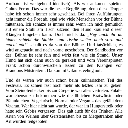
Aufbau ist weitgehend identisch). Als wir ankamen spielten
Cultus Ferox. Das war die beste Begrüßung, denn diese Truppe
habe ich schon immer sehr geschätzt. Bei ihren Aufführungen
geht immer die Post ab, egal wie viele Menschen vor der Bühne
mittanzen. Ich schätze es immer sehr, wenn ich mich gemütlich
auf einem Stuhl am Tisch sitzend, den Hund kraulend diesen
Klängen hingeben kann. Doch nichts da. „
Hey auch ihr da
hinten schiebt die Stühle und Tische weiter nach vorn und
macht mit!
“ schallt es da von der Bühne. Und tatsächlich, es
wird angepackt und nach vorne geschoben. Der Sandboden vor
der Bühne ist sehr fein und wirkt fast wie ein Strand. Unser
Hund hat sich dann auch da geräkelt und vom Vereinspiraten
Frank schön durchwuscheln lassen zu den Klängen von
Brandons Mitstreitern. Da kommt Urlaubsfeeling auf.
Und da wären wir auch schon beim kulinarischen Teil des
Festivals. Es schien fast noch mehr als letztes Jahr zu geben.
Vom Steinofenbäcker bis zur Creperie war alles vertreten. Falafel
war ebenso zu bekommen wie die üblichen Bratwürste oder
Pfannkuchen. Vegetarisch, Normal oder Vegan – das gefällt dem
Veteran. Wer hier nicht satt wurde, der war im Hungerstreik oder
hatte sein Gebiss vergessen. Das galt auch für das Trinken. Alle
Arten von Weinen über Gerstensäften bis zu Metgetränken aller
Art wurden feilgeboten.