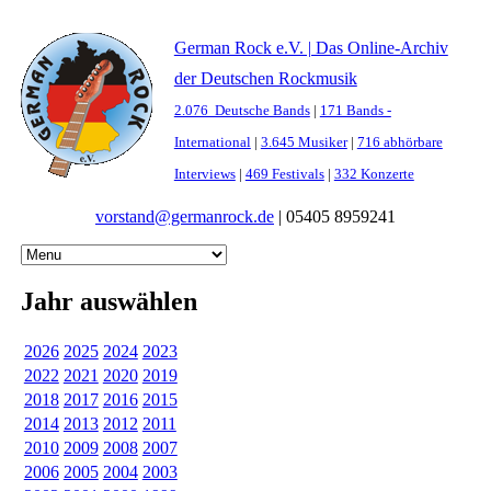
German Rock e.V. | Das Online-Archiv
der Deutschen Rockmusik
2.076 Deutsche Bands
|
171 Bands -
International
|
3.645 Musiker
|
716 abhörbare
Interviews
|
469 Festivals
|
332 Konzerte
vorstand@germanrock.de
|
05405 8959241
Jahr auswählen
2026
2025
2024
2023
2022
2021
2020
2019
2018
2017
2016
2015
2014
2013
2012
2011
2010
2009
2008
2007
2006
2005
2004
2003