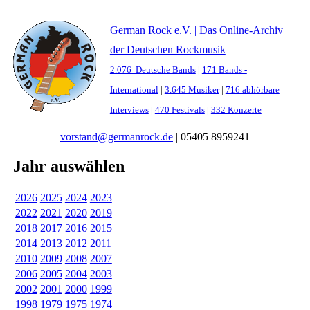
German Rock e.V. | Das Online-Archiv
der Deutschen Rockmusik
2.076 Deutsche Bands
|
171 Bands -
International
|
3.645 Musiker
|
716 abhörbare
Interviews
|
470 Festivals
|
332 Konzerte
vorstand@germanrock.de
|
05405 8959241
Jahr auswählen
2026
2025
2024
2023
2022
2021
2020
2019
2018
2017
2016
2015
2014
2013
2012
2011
2010
2009
2008
2007
2006
2005
2004
2003
2002
2001
2000
1999
1998
1979
1975
1974