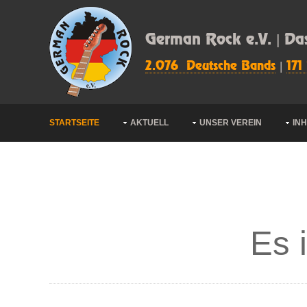
German Rock e.V. | Da
2.076 Deutsche Bands
|
171
STARTSEITE
AKTUELL
UNSER VEREIN
IN
Es 