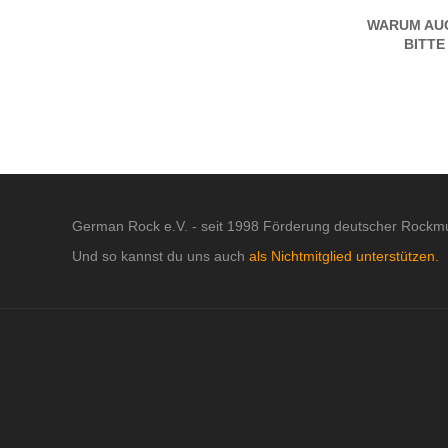
WARUM AUC
BITTE
German Rock e.V. - seit 1998 Förderung deutscher Rockmu
Und so kannst du uns auch
als Nichtmitglied unterstützen.