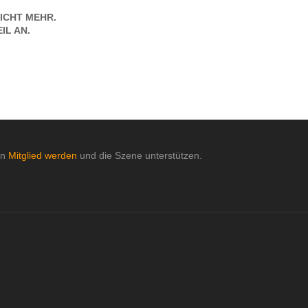
ICHT MEHR.
IL AN.
nn
Mitglied werden
und die Szene unterstützen.