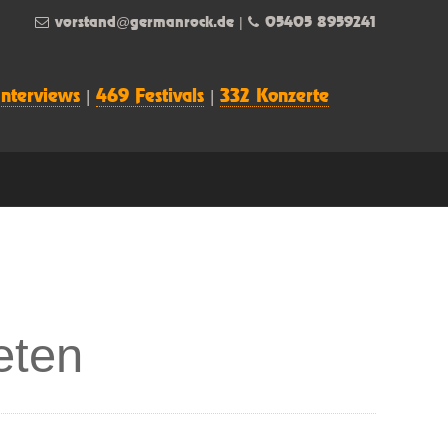
vorstand@germanrock.de
|
05405 8959241
Interviews
|
469 Festivals
|
332 Konzerte
eten