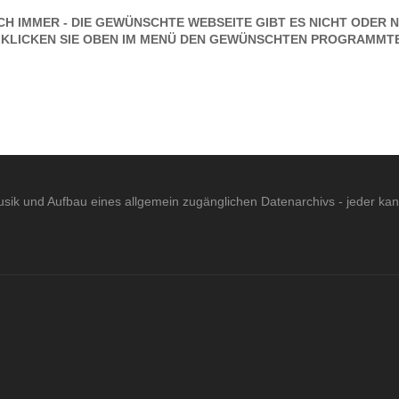
H IMMER - DIE GEWÜNSCHTE WEBSEITE GIBT ES NICHT ODER N
 KLICKEN SIE OBEN IM MENÜ DEN GEWÜNSCHTEN PROGRAMMTE
sik und Aufbau eines allgemein zugänglichen Datenarchivs - jeder ka