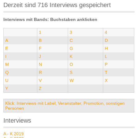
Derzeit sind 716 Interviews gespeichert
Interviews mit Bands: Buchstaben anklicken
1
3
4
A
B
C
D
E
F
G
H
I
J
K
L
M
N
O
P
Q
R
S
T
U
V
W
X
Y
Z
Klick: Interviews mit Label, Veranstalter, Promotion, sonstigen
Personen
Interviews
A - K 2019