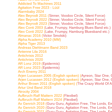
Addicted To Machines 2011
Agitation Free 2023 - Lüül
Alarmbaby 2024
Alex Beyrodt 2011 (
Sinner, Voodoo Circle, Silent Force)
Alex Beyrodt 2022 (
Sinner, Voodoo Circle, Silent Force)
Alex Beyrodt 2023 (
Sinner, Voodoo Circle, Silent Force)
Alex Conti 2003 (
Lake, Frumpy, Hamburg Blues Band etc.)
Alex Conti 2022 (
Lake, Frumpy, Hamburg Bluesband etc.)
Almanac 2016 (
Victor Smolski)
Alpha Academy 2010 (MM)
Alpha Tiger 2013
Andreas Diehlmann Band 2023
Antenne Lila 2016
Antichrisis 2012
Antichrisis 2020
AR Lonz 2019 (
Epidermis)
AR Lonz 2023 (
Epidermis)
Arch Enemy 2011
Arjen Lucassen 2005 (English spoken) (
Ayreon, Star One, 
Arjen Lucassen 2012 (English spoken) (
Ayreon, Star One, 
Arthur Brown 2011 (English spoken) (
The Crazy World Of 
Artur Und Band 2018
Atrocity 2004
Aufbruch-Ralf Mattern 2022 (
Flexibel)
Aufbruch-Ralf Mattern 2024 (
Flexibel)
Ax Genrich 2018 (
Guru Guru, Agitation Free, The Lords, Em
Ax Genrich 2020 (
Guru Guru, Agitation Free, The Lords, Em
Ax Genrich 2021 (
Guru Guru, Agitation Free, The Lords, Em