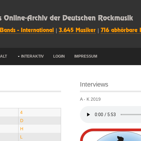
s Online-Archiv der Deutschen Rockmusik
 Bands - International
|
3.645 Musiker
|
716 abhörbare 
HALT
INTERAKTIV
LOGIN
IMPRESSUM
Interviews
A - K 2019
4
D
H
L