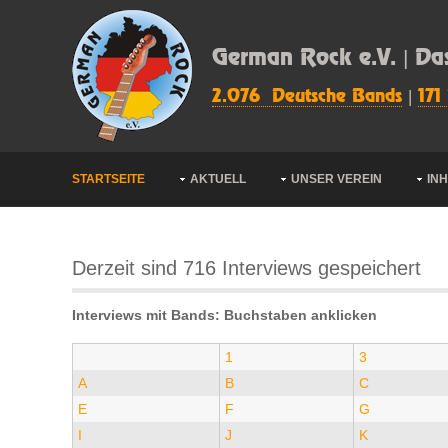
German Rock e.V. | Da
2.076 Deutsche Bands
|
171
STARTSEITE
AKTUELL
UNSER VEREIN
IN
Derzeit sind 716 Interviews gespeichert
Interviews mit Bands: Buchstaben anklicken
1
3
A
B
C
E
F
G
I
J
K