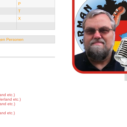
P
T
X
tigen Personen
nd etc.)
erland etc.)
and etc.)
nd etc.)