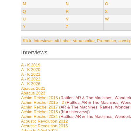
M
N
O
Q
R
S
U
V
W
Y
Z
Klick: Interviews mit Label, Veranstalter, Promotion, sons
Interviews
A - K 2019
A - K 2020
A - K 2021
A - K 2022
A - K 2026
Abacus 2021
Abacus 2023
Achim Reichel 2015 (
Rattles, AR & The Machines, Wonderla
Achim Reichel 2015 - 2 (
Rattles, AR & The Machines, Wond
Achim Reichel 2017 (
AR & The Machines, Rattles, Wonderl
Achim Reichel 2018 (
(Kurzinterview))
Achim Reichel 2024 (
Rattles, AR & The Machines, Wonderla
Acoustic Revolution 2012
Acoustic Revolution 2015
Adam Is A Girl 2013