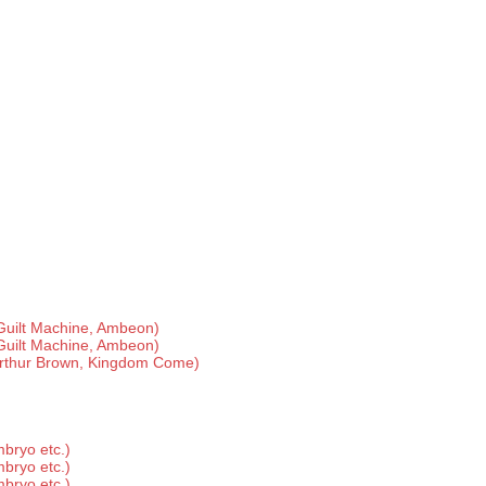
Guilt Machine, Ambeon)
Guilt Machine, Ambeon)
Arthur Brown, Kingdom Come)
bryo etc.)
bryo etc.)
bryo etc.)