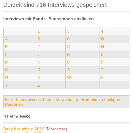
Derzeit sind 716 Interviews gespeichert
Interviews mit Bands: Buchstaben anklicken
1
3
4
A
B
C
D
E
F
G
H
I
J
K
L
M
N
O
P
Q
R
S
T
U
V
W
X
Y
Z
Klick: Interviews mit Label, Veranstalter, Promotion, sonstigen
Personen
Interviews
Baby Kreuzberg 2016 (
Marceese)