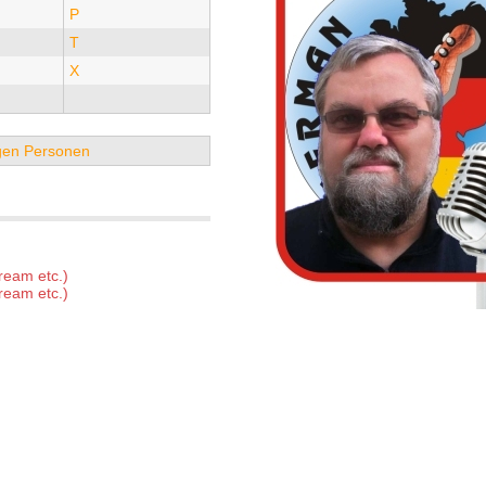
P
T
X
tigen Personen
ream etc.)
ream etc.)