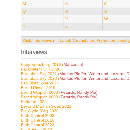
M
N
O
Q
R
S
U
V
W
Y
Z
Klick: Interviews mit Label, Veranstalter, Promotion, sons
Interviews
Baby Kreuzberg 2016 (
Marceese)
Backwater (CH) 2020
Barnabas Sky 2021 (
Markus Pfeffer, Winterland, Lazarus D
Barnabas Sky 2023 (
Markus Pfeffer, Winterland, Lazarus D
Ben Blutzukker 2024
Bernd Rinser 2019
Bernd Wippich 2003 (
Petards, Randy Pie)
Bernd Wippich 2009 (
Petards, Randy Pie)
Bettman 2024
Beyond Martian Skies 2021
Big Clyde (CH) 2020
Birth Control 2003
Birth Control 2016
Birth Control 2022
Bitter Piece 2012