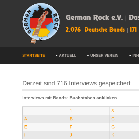
German Rock e.V. | Da
2.076 Deutsche Bands
|
171
STARTSEITE
AKTUELL
UNSER VEREIN
IN
Derzeit sind 716 Interviews gespeichert
Interviews mit Bands: Buchstaben anklicken
1
3
A
B
C
E
F
G
I
J
K