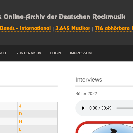
s Online-Archiv der Deutschen Rockmusik
 Bands - International
|
3.645 Musiker
|
716 abhörbare 
HALT
INTERAKTIV
LOGIN
IMPRESSUM
Interviews
Bölter 2022
4
D
H
L