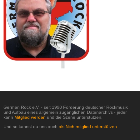
German Rock e.V. - seit 1998 Förderung deutscher Rockmusik
und Aufbau eines allgemein zugänglichen Datenarchivs - jeder
kann
Mitglied werden
und die Szene unterstützen.
Und so kannst du uns auch
als Nichtmitglied unterstützen.