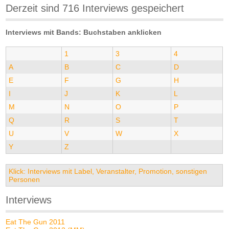
Derzeit sind 716 Interviews gespeichert
Interviews mit Bands: Buchstaben anklicken
1
3
4
A
B
C
D
E
F
G
H
I
J
K
L
M
N
O
P
Q
R
S
T
U
V
W
X
Y
Z
Klick: Interviews mit Label, Veranstalter, Promotion, sonstigen
Personen
Interviews
Eat The Gun 2011