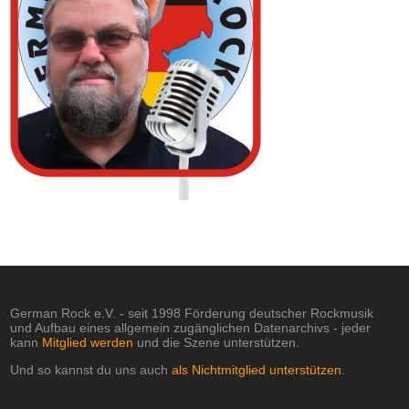
German Rock e.V. - seit 1998 Förderung deutscher Rockmusik
und Aufbau eines allgemein zugänglichen Datenarchivs - jeder
kann
Mitglied werden
und die Szene unterstützen.
Und so kannst du uns auch
als Nichtmitglied unterstützen.