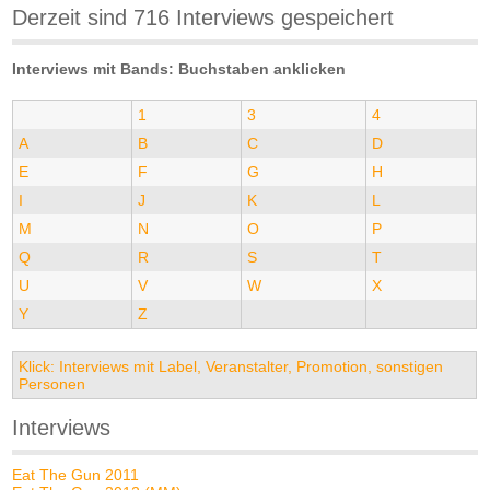
Derzeit sind 716 Interviews gespeichert
Interviews mit Bands: Buchstaben anklicken
1
3
4
A
B
C
D
E
F
G
H
I
J
K
L
M
N
O
P
Q
R
S
T
U
V
W
X
Y
Z
Klick: Interviews mit Label, Veranstalter, Promotion, sonstigen
Personen
Interviews
Eat The Gun 2011