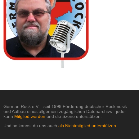
German Rock e.V. - seit 1998 Förderung deutscher Rockmusik
und Aufbau eines allgemein zugänglichen Datenarchivs - jeder
kann
Mitglied werden
und die Szene unterstützen.
Und so kannst du uns auch
als Nichtmitglied unterstützen.