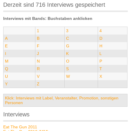
Derzeit sind 716 Interviews gespeichert
Interviews mit Bands: Buchstaben anklicken
1
3
4
A
B
C
D
E
F
G
H
I
J
K
L
M
N
O
P
Q
R
S
T
U
V
W
X
Y
Z
Klick: Interviews mit Label, Veranstalter, Promotion, sonstigen
Personen
Interviews
Eat The Gun 2011