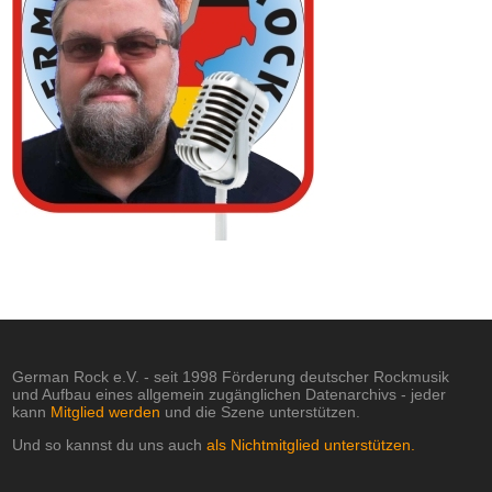
German Rock e.V. - seit 1998 Förderung deutscher Rockmusik
und Aufbau eines allgemein zugänglichen Datenarchivs - jeder
kann
Mitglied werden
und die Szene unterstützen.
Und so kannst du uns auch
als Nichtmitglied unterstützen.