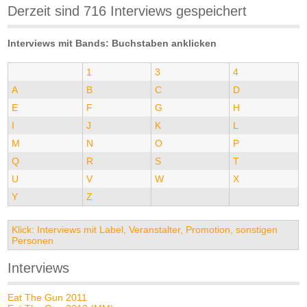
Derzeit sind 716 Interviews gespeichert
Interviews mit Bands: Buchstaben anklicken
1
3
4
A
B
C
D
E
F
G
H
I
J
K
L
M
N
O
P
Q
R
S
T
U
V
W
X
Y
Z
Klick: Interviews mit Label, Veranstalter, Promotion, sonstigen
Personen
Interviews
Eat The Gun 2011