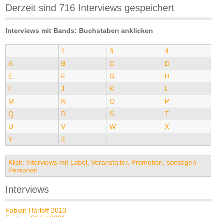
Derzeit sind 716 Interviews gespeichert
Interviews mit Bands: Buchstaben anklicken
1
3
4
A
B
C
D
E
F
G
H
I
J
K
L
M
N
O
P
Q
R
S
T
U
V
W
X
Y
Z
Klick: Interviews mit Label, Veranstalter, Promotion, sonstigen
Personen
Interviews
Fabian Harloff 2013