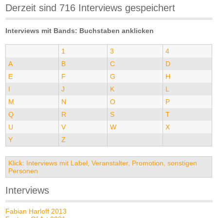
Derzeit sind 716 Interviews gespeichert
Interviews mit Bands: Buchstaben anklicken
1
3
4
A
B
C
D
E
F
G
H
I
J
K
L
M
N
O
P
Q
R
S
T
U
V
W
X
Y
Z
Klick: Interviews mit Label, Veranstalter, Promotion, sonstigen
Personen
Interviews
Fabian Harloff 2013