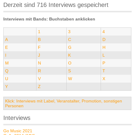
Derzeit sind 716 Interviews gespeichert
Interviews mit Bands: Buchstaben anklicken
1
3
4
A
B
C
D
E
F
G
H
I
J
K
L
M
N
O
P
Q
R
S
T
U
V
W
X
Y
Z
Klick: Interviews mit Label, Veranstalter, Promotion, sonstigen
Personen
Interviews
Go Music 2021