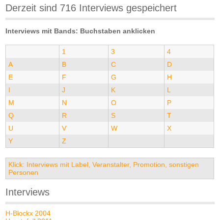
Derzeit sind 716 Interviews gespeichert
Interviews mit Bands: Buchstaben anklicken
1
3
4
A
B
C
D
E
F
G
H
I
J
K
L
M
N
O
P
Q
R
S
T
U
V
W
X
Y
Z
Klick: Interviews mit Label, Veranstalter, Promotion, sonstigen
Personen
Interviews
H-Blockx 2004