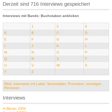
Derzeit sind 716 Interviews gespeichert
Interviews mit Bands: Buchstaben anklicken
1
3
4
A
B
C
D
E
F
G
H
I
J
K
L
M
N
O
P
Q
R
S
T
U
V
W
X
Y
Z
Klick: Interviews mit Label, Veranstalter, Promotion, sonstigen
Personen
Interviews
H-Blockx 2004