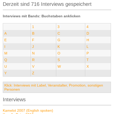
Derzeit sind 716 Interviews gespeichert
Interviews mit Bands: Buchstaben anklicken
1
3
4
A
B
C
D
E
F
G
H
I
J
K
L
M
N
O
P
Q
R
S
T
U
V
W
X
Y
Z
Klick: Interviews mit Label, Veranstalter, Promotion, sonstigen
Personen
Interviews
Kamelot 2007 (English spoken)