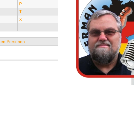
P
T
X
tigen Personen