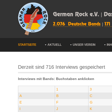
German Rock e.V. | Da
2.076 Deutsche Bands
|
171
STARTSEITE
AKTUELL
UNSER VEREIN
IN
Derzeit sind 716 Interviews gespeichert
Interviews mit Bands: Buchstaben anklicken
1
3
A
B
C
E
F
G
I
J
K