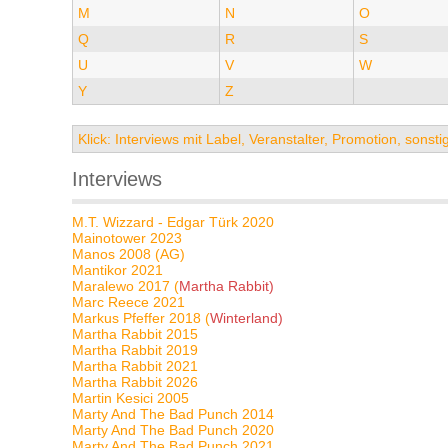
M
N
O
Q
R
S
U
V
W
Y
Z
Klick: Interviews mit Label, Veranstalter, Promotion, sons
Interviews
M.T. Wizzard - Edgar Türk 2020
Mainotower 2023
Manos 2008 (AG)
Mantikor 2021
Maralewo 2017 (
Martha Rabbit)
Marc Reece 2021
Markus Pfeffer 2018 (
Winterland)
Martha Rabbit 2015
Martha Rabbit 2019
Martha Rabbit 2021
Martha Rabbit 2026
Martin Kesici 2005
Marty And The Bad Punch 2014
Marty And The Bad Punch 2020
Marty And The Bad Punch 2021