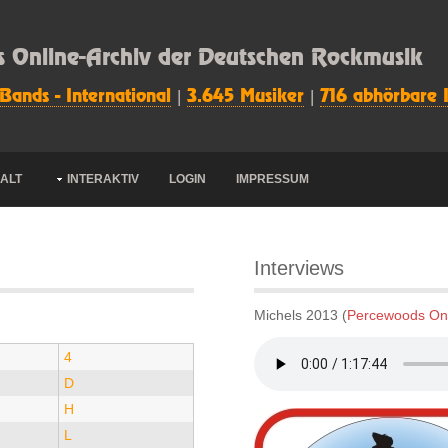
s Online-Archiv der Deutschen Rockmusik
 Bands - International
|
3.645 Musiker
|
716 abhörbare 
HALT
INTERAKTIV
LOGIN
IMPRESSUM
Interviews
Michels 2013 (
Percewoods On
4
D
H
L