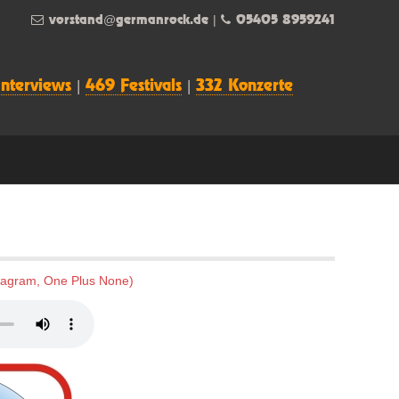
vorstand@germanrock.de
|
05405 8959241
Interviews
|
469 Festivals
|
332 Konzerte
agram, One Plus None)