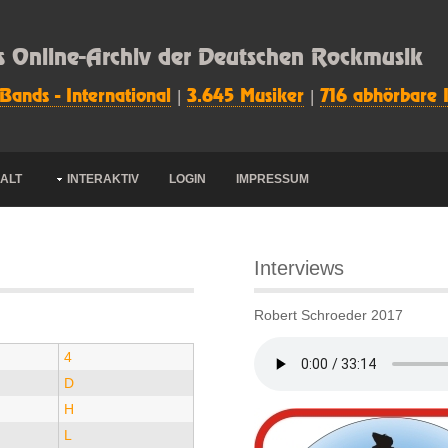
s Online-Archiv der Deutschen Rockmusik
 Bands - International
|
3.645 Musiker
|
716 abhörbare 
HALT
INTERAKTIV
LOGIN
IMPRESSUM
Interviews
Robert Schroeder 2017
4
D
H
L