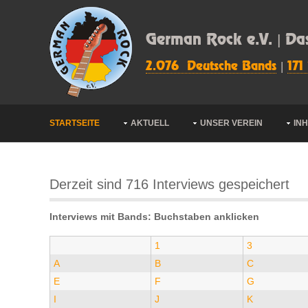
German Rock e.V. | Da
2.076 Deutsche Bands
|
171
STARTSEITE
AKTUELL
UNSER VEREIN
IN
Derzeit sind 716 Interviews gespeichert
Interviews mit Bands: Buchstaben anklicken
1
3
A
B
C
E
F
G
I
J
K