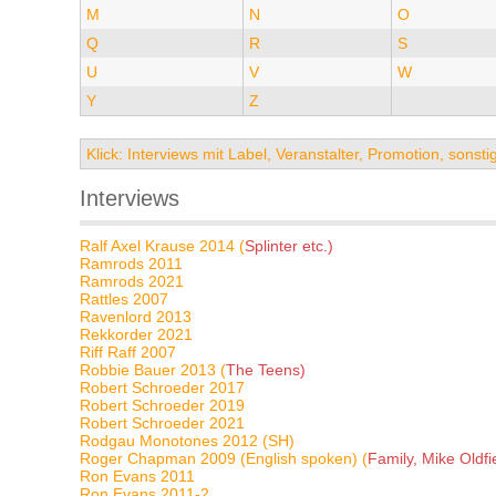
M
N
O
Q
R
S
U
V
W
Y
Z
Klick: Interviews mit Label, Veranstalter, Promotion, sons
Interviews
Ralf Axel Krause 2014 (
Splinter etc.)
Ramrods 2011
Ramrods 2021
Rattles 2007
Ravenlord 2013
Rekkorder 2021
Riff Raff 2007
Robbie Bauer 2013 (
The Teens)
Robert Schroeder 2017
Robert Schroeder 2019
Robert Schroeder 2021
Rodgau Monotones 2012 (SH)
Roger Chapman 2009 (English spoken) (
Family, Mike Oldfie
Ron Evans 2011
Ron Evans 2011-2