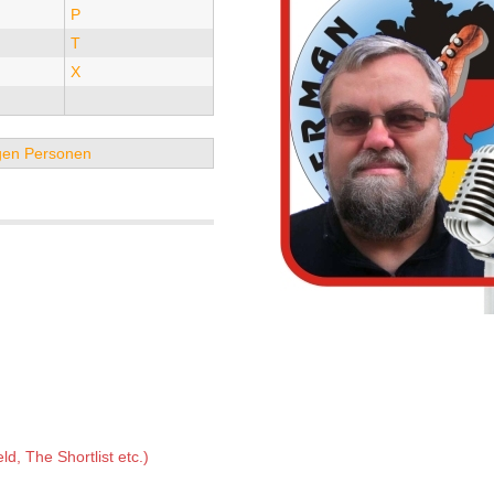
P
T
X
tigen Personen
ld, The Shortlist etc.)