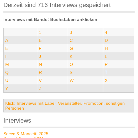
Derzeit sind 716 Interviews gespeichert
Interviews mit Bands: Buchstaben anklicken
1
3
4
A
B
C
D
E
F
G
H
I
J
K
L
M
N
O
P
Q
R
S
T
U
V
W
X
Y
Z
Klick: Interviews mit Label, Veranstalter, Promotion, sonstigen
Personen
Interviews
Sacco & Mancetti 2025