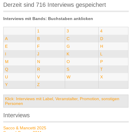
Derzeit sind 716 Interviews gespeichert
Interviews mit Bands: Buchstaben anklicken
1
3
4
A
B
C
D
E
F
G
H
I
J
K
L
M
N
O
P
Q
R
S
T
U
V
W
X
Y
Z
Klick: Interviews mit Label, Veranstalter, Promotion, sonstigen
Personen
Interviews
Sacco & Mancetti 2025