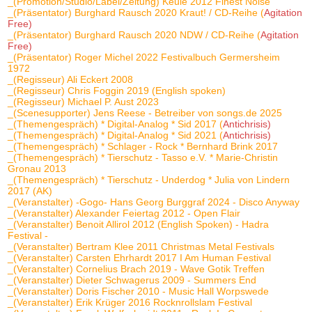
_(Promotion/Studio/Label/Zeitung) Keule 2012 Finest Noise
_(Präsentator) Burghard Rausch 2020 Kraut! / CD-Reihe (
Agitation
Free)
_(Präsentator) Burghard Rausch 2020 NDW / CD-Reihe (
Agitation
Free)
_(Präsentator) Roger Michel 2022 Festivalbuch Germersheim
1972
_(Regisseur) Ali Eckert 2008
_(Regisseur) Chris Foggin 2019 (English spoken)
_(Regisseur) Michael P. Aust 2023
_(Scenesupporter) Jens Reese - Betreiber von songs.de 2025
_(Themengespräch) * Digital-Analog * Sid 2017 (
Antichrisis)
_(Themengespräch) * Digital-Analog * Sid 2021 (
Antichrisis)
_(Themengespräch) * Schlager - Rock * Bernhard Brink 2017
_(Themengespräch) * Tierschutz - Tasso e.V. * Marie-Christin
Gronau 2013
_(Themengespräch) * Tierschutz - Underdog * Julia von Lindern
2017 (AK)
_(Veranstalter) -Gogo- Hans Georg Burggraf 2024 - Disco Anyway
_(Veranstalter) Alexander Feiertag 2012 - Open Flair
_(Veranstalter) Benoit Allirol 2012 (English Spoken) - Hadra
Festival -
_(Veranstalter) Bertram Klee 2011 Christmas Metal Festivals
_(Veranstalter) Carsten Ehrhardt 2017 I Am Human Festival
_(Veranstalter) Cornelius Brach 2019 - Wave Gotik Treffen
_(Veranstalter) Dieter Schwagerus 2009 - Summers End
_(Veranstalter) Doris Fischer 2010 - Music Hall Worpswede
_(Veranstalter) Erik Krüger 2016 Rocknrollslam Festival