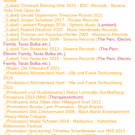
Worlds
_(Label) Christoph Bühring-Uhle 2016 - BSC- Records - Bavaria
Vista Club Open Air
_(Label) Gerald Oppermann Timezone Rcords 2021
_(Label) Jürgen Schattner 2017 - Rookie Records
_(Label) Lambert Ringlage 2016 - Spheric Music (
Lambert)
_(Label) Roland Haußner 2020 - Music Handmade Records
_(Label) Thomas von Harscher-Hertler 2003 - Massacre Records
_(Label) Tom Redecker 2009 - Sireena Records (
The Perc, Electric
Family, Taras Bulba etc.)
_(Label) Tom Redecker 2013 - Sireena Records - (
The Perc,
Electric Family, Taras Bulba etc.)
_(Label) Tom Redecker 2015 - Sireena Records (
The Perc, Electric
Family, Taras Bulba etc.)
_(Maler) Ole Ohlendorff 2021
_(Produktion) Münsterland Hanf - Ulla und Frank Tenhumberg
2016
_(Produktion) Münsterland Hanf - Ulla und Frank Tenhumberg
2021
_(Produzent und Studiobesitzer) Matze Lohmüller DocMaKlang
Osnabrück 2015 (MM) (
Therapiezentrum)
_(Produzent) Artur Silber über Hildegard Knef 2012
_(Promotion) Brooke Lynn Promotion - Birgit Bräckle
_(Promotion) Dirk Zimmermann 2008 - Black Bards Entertainment
-Heavy Metal Cologne
_(Promotion) Maike Schober 2014 - Mediamixx - Keltisches
Mittsommer Festival
_(Promotion-Sponsoring) Christina Scheidtweiler von HRS 2013 -