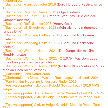
Taubertal etc.
_(Buchautor) Frank Schaefer 2018 (
Burg Herzberg Festival since
1968)
_(Buchautor) Peter M. Roese 2013 (
Allgäu Sixties)
_(Buchautor) Pia Fruth 2018 (
Record.Stop.Play - Die Ära der
Compactkassette)
_(Buchautor) Ralf Niemiec 2026 (
Heavy Ost )
_(Buchautor) Ulli Engelbrecht 2013 (
Mehr als nur ein dummes
rundes Ding)
_(Buchautor) Wolfgang Hellfeier 2012 (
Beat und Rockszene
Krefeld)
_(Buchautor) Wolfgang Hellfeier 2023 (
Beat und Rockszene
Krefeld)
_(Buchautor) Wolfram Haenel 2021 (
Der Junge, der mit Jimi
Hendrix tanzte)
_(Buchautor) Wolfram Haenel 2021 - 2 (
1975 - Aus Dem Leben
Eines Langhaarigen Taugenichts)
_(Buchautor) Wolfram Haenel 2022 (
Rollator Blues Vielleicht Muss
Man Ja Doch Nicht Sterben)
_(Cartoonist) Jens Natter 2008
_(Chefredakteur) Marcus Wicker -Rockmagazin eclipsed- 2024
_(Fabrikantin) Hubertine Underberg-Ruder 2013
_(Festivalsupporter) Icke vom Kobold Getraenkezelt 2016 MPS -
Telgte
_(Festivalsupporter) Treue Tierschuetzer Warendorf eV 2016 MPS
_(Festivalsupporter) Aktivist Helge Kleifeld - Metal is Peace Tour
2020
_(Festivalsupporter) Aktivist Helge Kleifeld - Metal is Peace Tour