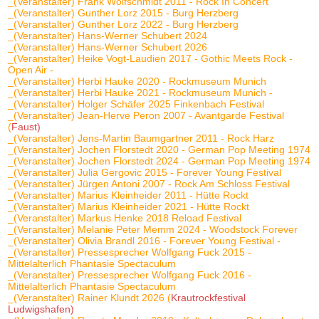
_(Veranstalter) Frank Wolfschmidt 2011 - Rock In Concert
_(Veranstalter) Gunther Lorz 2015 - Burg Herzberg
_(Veranstalter) Gunther Lorz 2022 - Burg Herzberg
_(Veranstalter) Hans-Werner Schubert 2024
_(Veranstalter) Hans-Werner Schubert 2026
_(Veranstalter) Heike Vogt-Laudien 2017 - Gothic Meets Rock -
Open Air -
_(Veranstalter) Herbi Hauke 2020 - Rockmuseum Munich
_(Veranstalter) Herbi Hauke 2021 - Rockmuseum Munich -
_(Veranstalter) Holger Schäfer 2025 Finkenbach Festival
_(Veranstalter) Jean-Herve Peron 2007 - Avantgarde Festival
(
Faust)
_(Veranstalter) Jens-Martin Baumgartner 2011 - Rock Harz
_(Veranstalter) Jochen Florstedt 2020 - German Pop Meeting 1974
_(Veranstalter) Jochen Florstedt 2024 - German Pop Meeting 1974
_(Veranstalter) Julia Gergovic 2015 - Forever Young Festival
_(Veranstalter) Jürgen Antoni 2007 - Rock Am Schloss Festival
_(Veranstalter) Marius Kleinheider 2011 - Hütte Rockt
_(Veranstalter) Marius Kleinheider 2021 - Hütte Rockt
_(Veranstalter) Markus Henke 2018 Reload Festival
_(Veranstalter) Melanie Peter Memm 2024 - Woodstock Forever
_(Veranstalter) Olivia Brandl 2016 - Forever Young Festival -
_(Veranstalter) Pressesprecher Wolfgang Fuck 2015 -
Mittelalterlich Phantasie Spectaculum
_(Veranstalter) Pressesprecher Wolfgang Fuck 2016 -
Mittelalterlich Phantasie Spectaculum
_(Veranstalter) Rainer Klundt 2026 (
Krautrockfestival
Ludwigshafen)