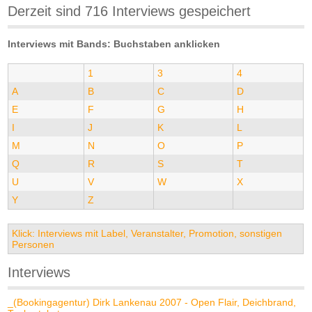
Derzeit sind 716 Interviews gespeichert
Interviews mit Bands: Buchstaben anklicken
1
3
4
A
B
C
D
E
F
G
H
I
J
K
L
M
N
O
P
Q
R
S
T
U
V
W
X
Y
Z
Klick: Interviews mit Label, Veranstalter, Promotion, sonstigen
Personen
Interviews
_(Bookingagentur) Dirk Lankenau 2007 - Open Flair, Deichbrand,