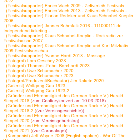
2022
_(Festivalsupporter) Enrico Vlach 2009 - Zeltverleih Festivals
_(Festivalsupporter) Enrico Vlach 2013 - Zeltverleih Festivals -
_(Festivalsupporter) Florian Redeker und Klaus Schnabel Koeplin
2006
_(Festivalsupporter) Jannes Bohmfalk 2016 - 111000111.de
Independend ticketing -
_(Festivalsupporter) Klaus Schnabel-Koeplin - Rockradio zur
Festivalsaison 2007
_(Festivalsupporter) Klaus Schnabel-Koeplin und Kurt Mitzkatis
2009 Festivalvorschau
_(Festivalsupporter) Yvonne Hardt 2013 - Massage
_(Fotograf) Lars Oeschey 2023
_(Fotograf) Thomas -Fobo_Borchardt 2023
_(Fotograf) Uwe Schumacher 2020
_(Fotograf) Uwe Schumacher 2023
_(Fotograf/Produzent/Buchautor) Jim Rakete 2020
_(Galerist) Wolfgang Gau 1923
_(Galerist) Wolfgang Gau 1923-2
_(Gründer und Ehrenmitglied des German Rock e.V.) Harald
Stimpel 2018 (
zum Ceoltorykonzert am 10.03.2018)
_(Gründer und Ehrenmitglied des German Rock e.V.) Harald
Stimpel 2018-2 (
(zur Vereinsgeschichte))
_(Gründer und Ehrenmitglied des German Rock e.V.) Harald
Stimpel 2020 (
zum Vereinsgeburtstag)
_(Gründer und Ehrenmitglied des German Rock e.V.) Harald
Stimpel 2021 (
(zur Coronalage))
_(Komponist) Jeff Wayne 2008 (English spoken) - War Of The