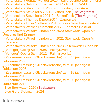
_(Veranstalter) Renate Munder 2010 - KulturLounge Delmenhorst
_(Veranstalter) Sabrina Ungemach 2022 - Rock Im Wald
_(Veranstalter) Stefan Struik 2009 - Elf Fantasy Fair Arcen
_(Veranstalter) Steve Iorio 2021 - SinnerRock (
The Vagrants)
_(Veranstalter) Steve Iorio 2021-2 - SinnerRock (
The Vagrants)
_(Veranstalter) Thomas Dippel 2007 - Zappanale
_(Veranstalter) Timur Saitbekov 2015 - Break Your Face Festival
_(Veranstalter) Werner Feldmann 2017 - Fehmarn Festival
_(Veranstalter) Wilhelm Lindemann 2020 Stemwede Open Air /
Umsonst Und Drinnen
_(Veranstalter) Wilhelm Lindemann 2021 Stemwede Open Air
online live
_(Veranstalter) Wilhelm Lindemann 2023 - Stemweder Open Air
_(Verleger) Georg Stein 2008 - Palmyraverlag
_(Verleger) Georg Stein 2022 - Palmyraverlag
_(Zusammenfassung Glueckwuensche) zum 05 jaehrigem
Jubilaeum 2003
_(Zusammenfassung Glueckwuensche) zum 10 jaehrigem
Jubilaeum 2008
_(Zusammenfassung Glueckwuensche) zum 15 jaehrigem
Jubilaeum 2013
_(Zusammenfassung Glueckwuensche) zum 20 jaehrigem
Jubilaeum 2018
_Blog Backwater 2020 (
Backwater)
_Blog Gerd Siekmann 2024
Interviews