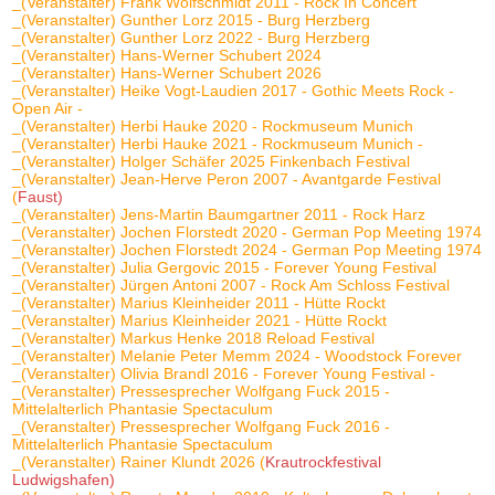
_(Veranstalter) Frank Wolfschmidt 2011 - Rock In Concert
_(Veranstalter) Gunther Lorz 2015 - Burg Herzberg
_(Veranstalter) Gunther Lorz 2022 - Burg Herzberg
_(Veranstalter) Hans-Werner Schubert 2024
_(Veranstalter) Hans-Werner Schubert 2026
_(Veranstalter) Heike Vogt-Laudien 2017 - Gothic Meets Rock -
Open Air -
_(Veranstalter) Herbi Hauke 2020 - Rockmuseum Munich
_(Veranstalter) Herbi Hauke 2021 - Rockmuseum Munich -
_(Veranstalter) Holger Schäfer 2025 Finkenbach Festival
_(Veranstalter) Jean-Herve Peron 2007 - Avantgarde Festival
(
Faust)
_(Veranstalter) Jens-Martin Baumgartner 2011 - Rock Harz
_(Veranstalter) Jochen Florstedt 2020 - German Pop Meeting 1974
_(Veranstalter) Jochen Florstedt 2024 - German Pop Meeting 1974
_(Veranstalter) Julia Gergovic 2015 - Forever Young Festival
_(Veranstalter) Jürgen Antoni 2007 - Rock Am Schloss Festival
_(Veranstalter) Marius Kleinheider 2011 - Hütte Rockt
_(Veranstalter) Marius Kleinheider 2021 - Hütte Rockt
_(Veranstalter) Markus Henke 2018 Reload Festival
_(Veranstalter) Melanie Peter Memm 2024 - Woodstock Forever
_(Veranstalter) Olivia Brandl 2016 - Forever Young Festival -
_(Veranstalter) Pressesprecher Wolfgang Fuck 2015 -
Mittelalterlich Phantasie Spectaculum
_(Veranstalter) Pressesprecher Wolfgang Fuck 2016 -
Mittelalterlich Phantasie Spectaculum
_(Veranstalter) Rainer Klundt 2026 (
Krautrockfestival
Ludwigshafen)