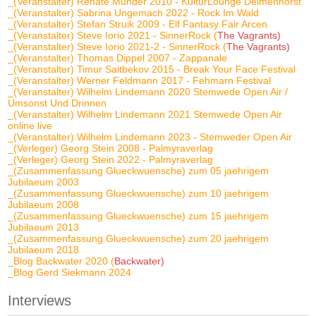
_(Veranstalter) Renate Munder 2010 - KulturLounge Delmenhorst
_(Veranstalter) Sabrina Ungemach 2022 - Rock Im Wald
_(Veranstalter) Stefan Struik 2009 - Elf Fantasy Fair Arcen
_(Veranstalter) Steve Iorio 2021 - SinnerRock (
The Vagrants)
_(Veranstalter) Steve Iorio 2021-2 - SinnerRock (
The Vagrants)
_(Veranstalter) Thomas Dippel 2007 - Zappanale
_(Veranstalter) Timur Saitbekov 2015 - Break Your Face Festival
_(Veranstalter) Werner Feldmann 2017 - Fehmarn Festival
_(Veranstalter) Wilhelm Lindemann 2020 Stemwede Open Air /
Umsonst Und Drinnen
_(Veranstalter) Wilhelm Lindemann 2021 Stemwede Open Air
online live
_(Veranstalter) Wilhelm Lindemann 2023 - Stemweder Open Air
_(Verleger) Georg Stein 2008 - Palmyraverlag
_(Verleger) Georg Stein 2022 - Palmyraverlag
_(Zusammenfassung Glueckwuensche) zum 05 jaehrigem
Jubilaeum 2003
_(Zusammenfassung Glueckwuensche) zum 10 jaehrigem
Jubilaeum 2008
_(Zusammenfassung Glueckwuensche) zum 15 jaehrigem
Jubilaeum 2013
_(Zusammenfassung Glueckwuensche) zum 20 jaehrigem
Jubilaeum 2018
_Blog Backwater 2020 (
Backwater)
_Blog Gerd Siekmann 2024
Interviews