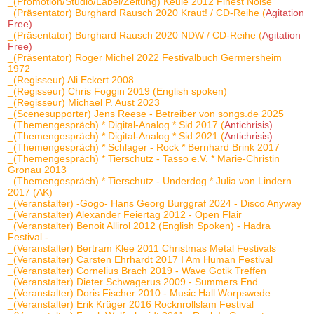
_(Promotion/Studio/Label/Zeitung) Keule 2012 Finest Noise
_(Präsentator) Burghard Rausch 2020 Kraut! / CD-Reihe (
Agitation
Free)
_(Präsentator) Burghard Rausch 2020 NDW / CD-Reihe (
Agitation
Free)
_(Präsentator) Roger Michel 2022 Festivalbuch Germersheim
1972
_(Regisseur) Ali Eckert 2008
_(Regisseur) Chris Foggin 2019 (English spoken)
_(Regisseur) Michael P. Aust 2023
_(Scenesupporter) Jens Reese - Betreiber von songs.de 2025
_(Themengespräch) * Digital-Analog * Sid 2017 (
Antichrisis)
_(Themengespräch) * Digital-Analog * Sid 2021 (
Antichrisis)
_(Themengespräch) * Schlager - Rock * Bernhard Brink 2017
_(Themengespräch) * Tierschutz - Tasso e.V. * Marie-Christin
Gronau 2013
_(Themengespräch) * Tierschutz - Underdog * Julia von Lindern
2017 (AK)
_(Veranstalter) -Gogo- Hans Georg Burggraf 2024 - Disco Anyway
_(Veranstalter) Alexander Feiertag 2012 - Open Flair
_(Veranstalter) Benoit Allirol 2012 (English Spoken) - Hadra
Festival -
_(Veranstalter) Bertram Klee 2011 Christmas Metal Festivals
_(Veranstalter) Carsten Ehrhardt 2017 I Am Human Festival
_(Veranstalter) Cornelius Brach 2019 - Wave Gotik Treffen
_(Veranstalter) Dieter Schwagerus 2009 - Summers End
_(Veranstalter) Doris Fischer 2010 - Music Hall Worpswede
_(Veranstalter) Erik Krüger 2016 Rocknrollslam Festival