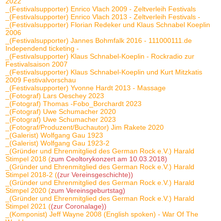
2022
_(Festivalsupporter) Enrico Vlach 2009 - Zeltverleih Festivals
_(Festivalsupporter) Enrico Vlach 2013 - Zeltverleih Festivals -
_(Festivalsupporter) Florian Redeker und Klaus Schnabel Koeplin
2006
_(Festivalsupporter) Jannes Bohmfalk 2016 - 111000111.de
Independend ticketing -
_(Festivalsupporter) Klaus Schnabel-Koeplin - Rockradio zur
Festivalsaison 2007
_(Festivalsupporter) Klaus Schnabel-Koeplin und Kurt Mitzkatis
2009 Festivalvorschau
_(Festivalsupporter) Yvonne Hardt 2013 - Massage
_(Fotograf) Lars Oeschey 2023
_(Fotograf) Thomas -Fobo_Borchardt 2023
_(Fotograf) Uwe Schumacher 2020
_(Fotograf) Uwe Schumacher 2023
_(Fotograf/Produzent/Buchautor) Jim Rakete 2020
_(Galerist) Wolfgang Gau 1923
_(Galerist) Wolfgang Gau 1923-2
_(Gründer und Ehrenmitglied des German Rock e.V.) Harald
Stimpel 2018 (
zum Ceoltorykonzert am 10.03.2018)
_(Gründer und Ehrenmitglied des German Rock e.V.) Harald
Stimpel 2018-2 (
(zur Vereinsgeschichte))
_(Gründer und Ehrenmitglied des German Rock e.V.) Harald
Stimpel 2020 (
zum Vereinsgeburtstag)
_(Gründer und Ehrenmitglied des German Rock e.V.) Harald
Stimpel 2021 (
(zur Coronalage))
_(Komponist) Jeff Wayne 2008 (English spoken) - War Of The