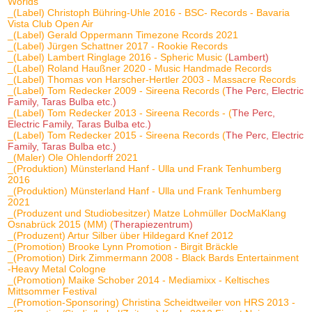
Worlds
_(Label) Christoph Bühring-Uhle 2016 - BSC- Records - Bavaria
Vista Club Open Air
_(Label) Gerald Oppermann Timezone Rcords 2021
_(Label) Jürgen Schattner 2017 - Rookie Records
_(Label) Lambert Ringlage 2016 - Spheric Music (
Lambert)
_(Label) Roland Haußner 2020 - Music Handmade Records
_(Label) Thomas von Harscher-Hertler 2003 - Massacre Records
_(Label) Tom Redecker 2009 - Sireena Records (
The Perc, Electric
Family, Taras Bulba etc.)
_(Label) Tom Redecker 2013 - Sireena Records - (
The Perc,
Electric Family, Taras Bulba etc.)
_(Label) Tom Redecker 2015 - Sireena Records (
The Perc, Electric
Family, Taras Bulba etc.)
_(Maler) Ole Ohlendorff 2021
_(Produktion) Münsterland Hanf - Ulla und Frank Tenhumberg
2016
_(Produktion) Münsterland Hanf - Ulla und Frank Tenhumberg
2021
_(Produzent und Studiobesitzer) Matze Lohmüller DocMaKlang
Osnabrück 2015 (MM) (
Therapiezentrum)
_(Produzent) Artur Silber über Hildegard Knef 2012
_(Promotion) Brooke Lynn Promotion - Birgit Bräckle
_(Promotion) Dirk Zimmermann 2008 - Black Bards Entertainment
-Heavy Metal Cologne
_(Promotion) Maike Schober 2014 - Mediamixx - Keltisches
Mittsommer Festival
_(Promotion-Sponsoring) Christina Scheidtweiler von HRS 2013 -