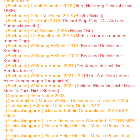
Taubertal etc.
_(Buchautor) Frank Schaefer 2018 (
Burg Herzberg Festival since
1968)
_(Buchautor) Peter M. Roese 2013 (
Allgäu Sixties)
_(Buchautor) Pia Fruth 2018 (
Record.Stop.Play - Die Ära der
Compactkassette)
_(Buchautor) Ralf Niemiec 2026 (
Heavy Ost )
_(Buchautor) Ulli Engelbrecht 2013 (
Mehr als nur ein dummes
rundes Ding)
_(Buchautor) Wolfgang Hellfeier 2012 (
Beat und Rockszene
Krefeld)
_(Buchautor) Wolfgang Hellfeier 2023 (
Beat und Rockszene
Krefeld)
_(Buchautor) Wolfram Haenel 2021 (
Der Junge, der mit Jimi
Hendrix tanzte)
_(Buchautor) Wolfram Haenel 2021 - 2 (
1975 - Aus Dem Leben
Eines Langhaarigen Taugenichts)
_(Buchautor) Wolfram Haenel 2022 (
Rollator Blues Vielleicht Muss
Man Ja Doch Nicht Sterben)
_(Cartoonist) Jens Natter 2008
_(Chefredakteur) Marcus Wicker -Rockmagazin eclipsed- 2024
_(Fabrikantin) Hubertine Underberg-Ruder 2013
_(Festivalsupporter) Icke vom Kobold Getraenkezelt 2016 MPS -
Telgte
_(Festivalsupporter) Treue Tierschuetzer Warendorf eV 2016 MPS
_(Festivalsupporter) Aktivist Helge Kleifeld - Metal is Peace Tour
2020
_(Festivalsupporter) Aktivist Helge Kleifeld - Metal is Peace Tour