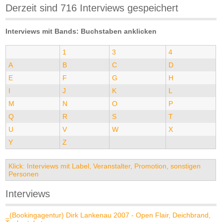
Derzeit sind 716 Interviews gespeichert
Interviews mit Bands: Buchstaben anklicken
1
3
4
A
B
C
D
E
F
G
H
I
J
K
L
M
N
O
P
Q
R
S
T
U
V
W
X
Y
Z
Klick: Interviews mit Label, Veranstalter, Promotion, sonstigen
Personen
Interviews
_(Bookingagentur) Dirk Lankenau 2007 - Open Flair, Deichbrand,