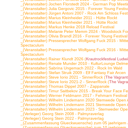
_(Veranstalter) Jochen Florstedt 2024 - German Pop Meet
_(Veranstalter) Julia Gergovic 2015 - Forever Young Festiv
_(Veranstalter) Jürgen Antoni 2007 - Rock Am Schloss Fest
_(Veranstalter) Marius Kleinheider 2011 - Hütte Rockt
_(Veranstalter) Marius Kleinheider 2021 - Hütte Rockt
_(Veranstalter) Markus Henke 2018 Reload Festival
_(Veranstalter) Melanie Peter Memm 2024 - Woodstock Fo
_(Veranstalter) Olivia Brandl 2016 - Forever Young Festival
_(Veranstalter) Pressesprecher Wolfgang Fuck 2015 - Mittel
Spectaculum
_(Veranstalter) Pressesprecher Wolfgang Fuck 2016 - Mittel
Spectaculum
_(Veranstalter) Rainer Klundt 2026 (
Krautrockfestival Ludw
_(Veranstalter) Renate Munder 2010 - KulturLounge Delme
_(Veranstalter) Sabrina Ungemach 2022 - Rock Im Wald
_(Veranstalter) Stefan Struik 2009 - Elf Fantasy Fair Arcen
_(Veranstalter) Steve Iorio 2021 - SinnerRock (
The Vagrant
_(Veranstalter) Steve Iorio 2021-2 - SinnerRock (
The Vagra
_(Veranstalter) Thomas Dippel 2007 - Zappanale
_(Veranstalter) Timur Saitbekov 2015 - Break Your Face Fes
_(Veranstalter) Werner Feldmann 2017 - Fehmarn Festival
_(Veranstalter) Wilhelm Lindemann 2020 Stemwede Open A
_(Veranstalter) Wilhelm Lindemann 2021 Stemwede Open Air
_(Veranstalter) Wilhelm Lindemann 2023 - Stemweder Open
_(Verleger) Georg Stein 2008 - Palmyraverlag
_(Verleger) Georg Stein 2022 - Palmyraverlag
_(Zusammenfassung Glueckwuensche) zum 05 jaehrigem 
_(Zusammenfassung Glueckwuensche) zum 10 jaehrigem 