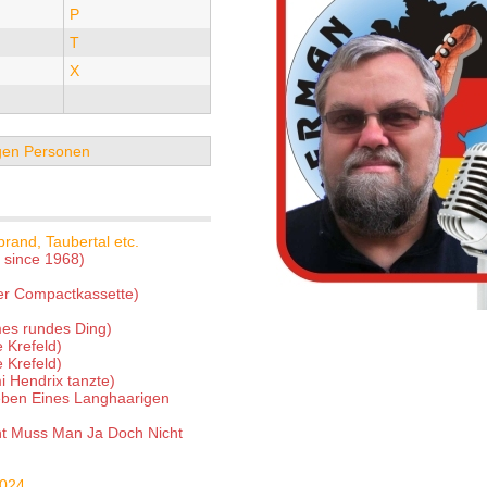
P
T
X
tigen Personen
rand, Taubertal etc.
 since 1968)
der Compactkassette)
es rundes Ding)
 Krefeld)
 Krefeld)
i Hendrix tanzte)
ben Eines Langhaarigen
icht Muss Man Ja Doch Nicht
2024