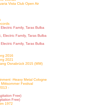
aria Vista Club Open Air
s
ecords
 Electric Family, Taras Bulba
, Electric Family, Taras Bulba
 Electric Family, Taras Bulba
erg 2016
erg 2021
Klang Osnabrück 2015 (MM)
ainment -Heavy Metal Cologne
 Mittsommer Festival
2013 -
e
gitation Free)
itation Free)
eim 1972