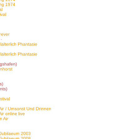
ing 1974
al
ival
rever
 -
alterlich Phantasie
alterlich Phantasie
igshafen)
nhorst
s)
nts)
tival
ir / Umsonst Und Drinnen
 online live
 Air
Jubilaeum 2003
Jubilaeum 2008