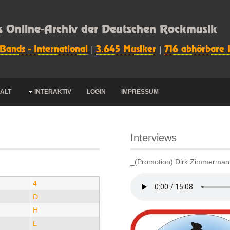
s Online-Archiv der Deutschen Rockmusik
 Bands - International
|
3.645 Musiker
|
716 abhörbare 
HALT
INTERAKTIV
LOGIN
IMPRESSUM
Interviews
_(Promotion) Dirk Zimmermann
4
D
H
L