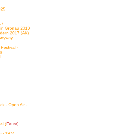
025
)
)
17
stin Gronau 2013
ndern 2017 (AK)
 Anyway
Festival -
ls
l
ck - Open Air -
al (
Faust)
ing 1974