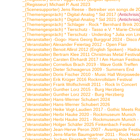
_(Regisseur) Michael P. Aust 2023
_(Scenesupporter) Jens Reese - Betreiber von songs.de 2
_(Themengespräch) * Digital-Analog * Sid 2017 (
Antichrisis
_(Themengespräch) * Digital-Analog * Sid 2021 (
Antichrisis
_(Themengespräch) * Schlager - Rock * Bernhard Brink 20
_(Themengespräch) * Tierschutz - Tasso e.V. * Marie-Chri
_(Themengespräch) * Tierschutz - Underdog * Julia von Li
_(Veranstalter) -Gogo- Hans Georg Burggraf 2024 - Disco
_(Veranstalter) Alexander Feiertag 2012 - Open Flair
_(Veranstalter) Benoit Allirol 2012 (English Spoken) - Hadra 
_(Veranstalter) Bertram Klee 2011 Christmas Metal Festiva
_(Veranstalter) Carsten Ehrhardt 2017 I Am Human Festiva
_(Veranstalter) Cornelius Brach 2019 - Wave Gotik Treffen
_(Veranstalter) Dieter Schwagerus 2009 - Summers End
_(Veranstalter) Doris Fischer 2010 - Music Hall Worpswede
_(Veranstalter) Erik Krüger 2016 Rocknrollslam Festival
_(Veranstalter) Frank Wolfschmidt 2011 - Rock In Concert
_(Veranstalter) Gunther Lorz 2015 - Burg Herzberg
_(Veranstalter) Gunther Lorz 2022 - Burg Herzberg
_(Veranstalter) Hans-Werner Schubert 2024
_(Veranstalter) Hans-Werner Schubert 2026
_(Veranstalter) Heike Vogt-Laudien 2017 - Gothic Meets Ro
_(Veranstalter) Herbi Hauke 2020 - Rockmuseum Munich
_(Veranstalter) Herbi Hauke 2021 - Rockmuseum Munich -
_(Veranstalter) Holger Schäfer 2025 Finkenbach Festival
_(Veranstalter) Jean-Herve Peron 2007 - Avantgarde Festiv
_(Veranstalter) Jens-Martin Baumgartner 2011 - Rock Harz
_(Veranstalter) Jochen Florstedt 2020 - German Pop Meet