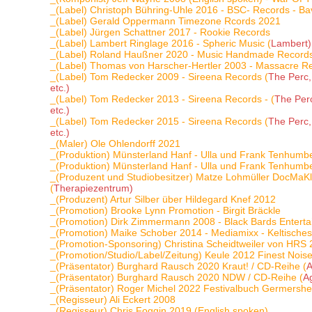
_(Label) Christoph Bühring-Uhle 2016 - BSC- Records - Bav
_(Label) Gerald Oppermann Timezone Rcords 2021
_(Label) Jürgen Schattner 2017 - Rookie Records
_(Label) Lambert Ringlage 2016 - Spheric Music (
Lambert)
_(Label) Roland Haußner 2020 - Music Handmade Record
_(Label) Thomas von Harscher-Hertler 2003 - Massacre R
_(Label) Tom Redecker 2009 - Sireena Records (
The Perc,
etc.)
_(Label) Tom Redecker 2013 - Sireena Records - (
The Perc
etc.)
_(Label) Tom Redecker 2015 - Sireena Records (
The Perc,
etc.)
_(Maler) Ole Ohlendorff 2021
_(Produktion) Münsterland Hanf - Ulla und Frank Tenhumb
_(Produktion) Münsterland Hanf - Ulla und Frank Tenhumb
_(Produzent und Studiobesitzer) Matze Lohmüller DocMa
(
Therapiezentrum)
_(Produzent) Artur Silber über Hildegard Knef 2012
_(Promotion) Brooke Lynn Promotion - Birgit Bräckle
_(Promotion) Dirk Zimmermann 2008 - Black Bards Entert
_(Promotion) Maike Schober 2014 - Mediamixx - Keltisches
_(Promotion-Sponsoring) Christina Scheidtweiler von HRS 
_(Promotion/Studio/Label/Zeitung) Keule 2012 Finest Nois
_(Präsentator) Burghard Rausch 2020 Kraut! / CD-Reihe (
A
_(Präsentator) Burghard Rausch 2020 NDW / CD-Reihe (
Ag
_(Präsentator) Roger Michel 2022 Festivalbuch Germersh
_(Regisseur) Ali Eckert 2008
_(Regisseur) Chris Foggin 2019 (English spoken)