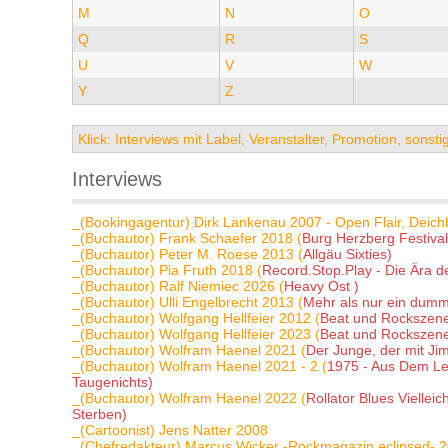
M
N
O
Q
R
S
U
V
W
Y
Z
Klick: Interviews mit Label, Veranstalter, Promotion, sons
Interviews
_(Bookingagentur) Dirk Lankenau 2007 - Open Flair, Deichb
_(Buchautor) Frank Schaefer 2018 (
Burg Herzberg Festival
_(Buchautor) Peter M. Roese 2013 (
Allgäu Sixties)
_(Buchautor) Pia Fruth 2018 (
Record.Stop.Play - Die Ära 
_(Buchautor) Ralf Niemiec 2026 (
Heavy Ost )
_(Buchautor) Ulli Engelbrecht 2013 (
Mehr als nur ein dumm
_(Buchautor) Wolfgang Hellfeier 2012 (
Beat und Rockszene
_(Buchautor) Wolfgang Hellfeier 2023 (
Beat und Rockszene
_(Buchautor) Wolfram Haenel 2021 (
Der Junge, der mit Jim
_(Buchautor) Wolfram Haenel 2021 - 2 (
1975 - Aus Dem Le
Taugenichts)
_(Buchautor) Wolfram Haenel 2022 (
Rollator Blues Vielle
Sterben)
_(Cartoonist) Jens Natter 2008
_(Chefredakteur) Marcus Wicker -Rockmagazin eclipsed- 