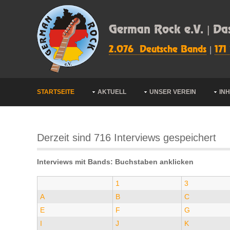
German Rock e.V. | Da
2.076 Deutsche Bands
|
171
STARTSEITE
AKTUELL
UNSER VEREIN
IN
Derzeit sind 716 Interviews gespeichert
Interviews mit Bands: Buchstaben anklicken
1
3
A
B
C
E
F
G
I
J
K