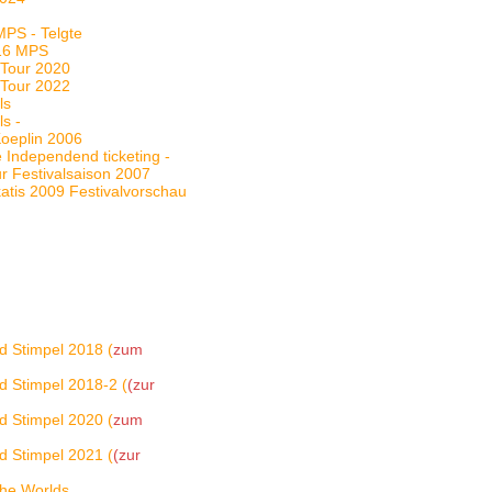
MPS - Telgte
016 MPS
e Tour 2020
e Tour 2022
ls
ls -
Koeplin 2006
 Independend ticketing -
ur Festivalsaison 2007
katis 2009 Festivalvorschau
d Stimpel 2018 (
zum
d Stimpel 2018-2 (
(zur
d Stimpel 2020 (
zum
d Stimpel 2021 (
(zur
The Worlds