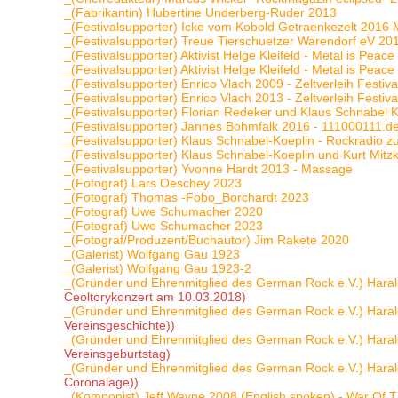
_(Fabrikantin) Hubertine Underberg-Ruder 2013
_(Festivalsupporter) Icke vom Kobold Getraenkezelt 2016 
_(Festivalsupporter) Treue Tierschuetzer Warendorf eV 2
_(Festivalsupporter) Aktivist Helge Kleifeld - Metal is Peac
_(Festivalsupporter) Aktivist Helge Kleifeld - Metal is Peac
_(Festivalsupporter) Enrico Vlach 2009 - Zeltverleih Festiva
_(Festivalsupporter) Enrico Vlach 2013 - Zeltverleih Festiva
_(Festivalsupporter) Florian Redeker und Klaus Schnabel 
_(Festivalsupporter) Jannes Bohmfalk 2016 - 111000111.de
_(Festivalsupporter) Klaus Schnabel-Koeplin - Rockradio z
_(Festivalsupporter) Klaus Schnabel-Koeplin und Kurt Mitz
_(Festivalsupporter) Yvonne Hardt 2013 - Massage
_(Fotograf) Lars Oeschey 2023
_(Fotograf) Thomas -Fobo_Borchardt 2023
_(Fotograf) Uwe Schumacher 2020
_(Fotograf) Uwe Schumacher 2023
_(Fotograf/Produzent/Buchautor) Jim Rakete 2020
_(Galerist) Wolfgang Gau 1923
_(Galerist) Wolfgang Gau 1923-2
_(Gründer und Ehrenmitglied des German Rock e.V.) Haral
Ceoltorykonzert am 10.03.2018)
_(Gründer und Ehrenmitglied des German Rock e.V.) Haral
Vereinsgeschichte))
_(Gründer und Ehrenmitglied des German Rock e.V.) Haral
Vereinsgeburtstag)
_(Gründer und Ehrenmitglied des German Rock e.V.) Haral
Coronalage))
_(Komponist) Jeff Wayne 2008 (English spoken) - War Of 