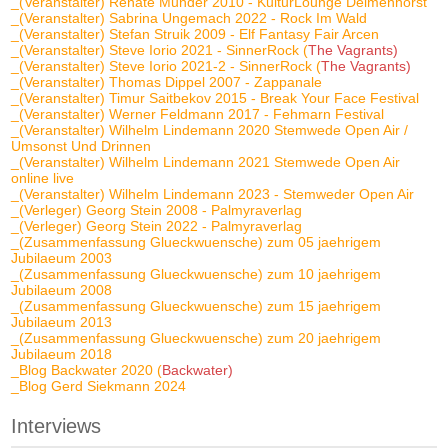
_(Veranstalter) Renate Munder 2010 - KulturLounge Delmenhorst
_(Veranstalter) Sabrina Ungemach 2022 - Rock Im Wald
_(Veranstalter) Stefan Struik 2009 - Elf Fantasy Fair Arcen
_(Veranstalter) Steve Iorio 2021 - SinnerRock (
The Vagrants)
_(Veranstalter) Steve Iorio 2021-2 - SinnerRock (
The Vagrants)
_(Veranstalter) Thomas Dippel 2007 - Zappanale
_(Veranstalter) Timur Saitbekov 2015 - Break Your Face Festival
_(Veranstalter) Werner Feldmann 2017 - Fehmarn Festival
_(Veranstalter) Wilhelm Lindemann 2020 Stemwede Open Air /
Umsonst Und Drinnen
_(Veranstalter) Wilhelm Lindemann 2021 Stemwede Open Air
online live
_(Veranstalter) Wilhelm Lindemann 2023 - Stemweder Open Air
_(Verleger) Georg Stein 2008 - Palmyraverlag
_(Verleger) Georg Stein 2022 - Palmyraverlag
_(Zusammenfassung Glueckwuensche) zum 05 jaehrigem
Jubilaeum 2003
_(Zusammenfassung Glueckwuensche) zum 10 jaehrigem
Jubilaeum 2008
_(Zusammenfassung Glueckwuensche) zum 15 jaehrigem
Jubilaeum 2013
_(Zusammenfassung Glueckwuensche) zum 20 jaehrigem
Jubilaeum 2018
_Blog Backwater 2020 (
Backwater)
_Blog Gerd Siekmann 2024
Interviews