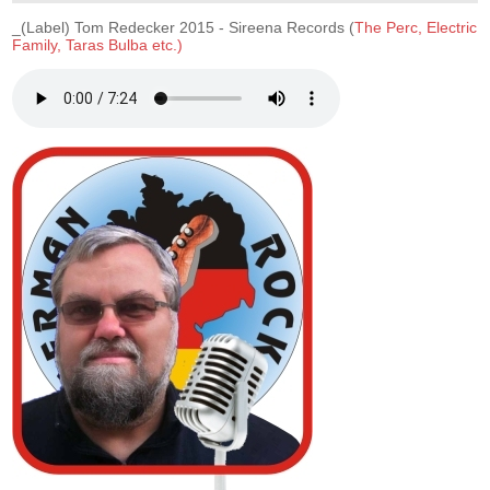
_(Label) Tom Redecker 2015 - Sireena Records (
The Perc, Electric
Family, Taras Bulba etc.)