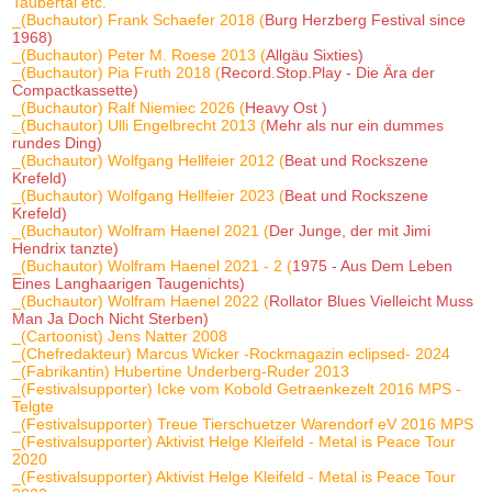
Taubertal etc.
_(Buchautor) Frank Schaefer 2018 (
Burg Herzberg Festival since
1968)
_(Buchautor) Peter M. Roese 2013 (
Allgäu Sixties)
_(Buchautor) Pia Fruth 2018 (
Record.Stop.Play - Die Ära der
Compactkassette)
_(Buchautor) Ralf Niemiec 2026 (
Heavy Ost )
_(Buchautor) Ulli Engelbrecht 2013 (
Mehr als nur ein dummes
rundes Ding)
_(Buchautor) Wolfgang Hellfeier 2012 (
Beat und Rockszene
Krefeld)
_(Buchautor) Wolfgang Hellfeier 2023 (
Beat und Rockszene
Krefeld)
_(Buchautor) Wolfram Haenel 2021 (
Der Junge, der mit Jimi
Hendrix tanzte)
_(Buchautor) Wolfram Haenel 2021 - 2 (
1975 - Aus Dem Leben
Eines Langhaarigen Taugenichts)
_(Buchautor) Wolfram Haenel 2022 (
Rollator Blues Vielleicht Muss
Man Ja Doch Nicht Sterben)
_(Cartoonist) Jens Natter 2008
_(Chefredakteur) Marcus Wicker -Rockmagazin eclipsed- 2024
_(Fabrikantin) Hubertine Underberg-Ruder 2013
_(Festivalsupporter) Icke vom Kobold Getraenkezelt 2016 MPS -
Telgte
_(Festivalsupporter) Treue Tierschuetzer Warendorf eV 2016 MPS
_(Festivalsupporter) Aktivist Helge Kleifeld - Metal is Peace Tour
2020
_(Festivalsupporter) Aktivist Helge Kleifeld - Metal is Peace Tour