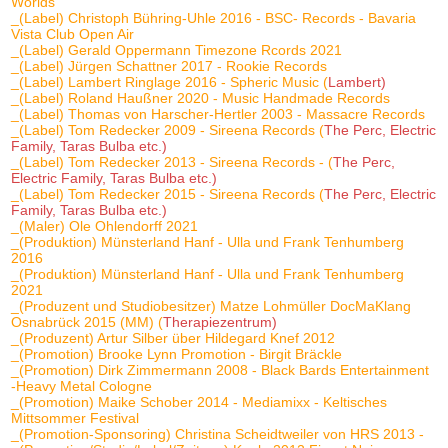
Worlds
_(Label) Christoph Bühring-Uhle 2016 - BSC- Records - Bavaria
Vista Club Open Air
_(Label) Gerald Oppermann Timezone Rcords 2021
_(Label) Jürgen Schattner 2017 - Rookie Records
_(Label) Lambert Ringlage 2016 - Spheric Music (
Lambert)
_(Label) Roland Haußner 2020 - Music Handmade Records
_(Label) Thomas von Harscher-Hertler 2003 - Massacre Records
_(Label) Tom Redecker 2009 - Sireena Records (
The Perc, Electric
Family, Taras Bulba etc.)
_(Label) Tom Redecker 2013 - Sireena Records - (
The Perc,
Electric Family, Taras Bulba etc.)
_(Label) Tom Redecker 2015 - Sireena Records (
The Perc, Electric
Family, Taras Bulba etc.)
_(Maler) Ole Ohlendorff 2021
_(Produktion) Münsterland Hanf - Ulla und Frank Tenhumberg
2016
_(Produktion) Münsterland Hanf - Ulla und Frank Tenhumberg
2021
_(Produzent und Studiobesitzer) Matze Lohmüller DocMaKlang
Osnabrück 2015 (MM) (
Therapiezentrum)
_(Produzent) Artur Silber über Hildegard Knef 2012
_(Promotion) Brooke Lynn Promotion - Birgit Bräckle
_(Promotion) Dirk Zimmermann 2008 - Black Bards Entertainment
-Heavy Metal Cologne
_(Promotion) Maike Schober 2014 - Mediamixx - Keltisches
Mittsommer Festival
_(Promotion-Sponsoring) Christina Scheidtweiler von HRS 2013 -