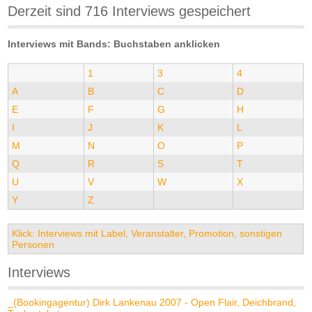
Derzeit sind 716 Interviews gespeichert
Interviews mit Bands: Buchstaben anklicken
1
3
4
A
B
C
D
E
F
G
H
I
J
K
L
M
N
O
P
Q
R
S
T
U
V
W
X
Y
Z
Klick: Interviews mit Label, Veranstalter, Promotion, sonstigen
Personen
Interviews
_(Bookingagentur) Dirk Lankenau 2007 - Open Flair, Deichbrand,