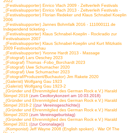
2022
_(Festivalsupporter) Enrico Vlach 2009 - Zeltverleih Festivals
_(Festivalsupporter) Enrico Vlach 2013 - Zeltverleih Festivals -
_(Festivalsupporter) Florian Redeker und Klaus Schnabel Koeplin
2006
_(Festivalsupporter) Jannes Bohmfalk 2016 - 111000111.de
Independend ticketing -
_(Festivalsupporter) Klaus Schnabel-Koeplin - Rockradio zur
Festivalsaison 2007
_(Festivalsupporter) Klaus Schnabel-Koeplin und Kurt Mitzkatis
2009 Festivalvorschau
_(Festivalsupporter) Yvonne Hardt 2013 - Massage
_(Fotograf) Lars Oeschey 2023
_(Fotograf) Thomas -Fobo_Borchardt 2023
_(Fotograf) Uwe Schumacher 2020
_(Fotograf) Uwe Schumacher 2023
_(Fotograf/Produzent/Buchautor) Jim Rakete 2020
_(Galerist) Wolfgang Gau 1923
_(Galerist) Wolfgang Gau 1923-2
_(Gründer und Ehrenmitglied des German Rock e.V.) Harald
Stimpel 2018 (
zum Ceoltorykonzert am 10.03.2018)
_(Gründer und Ehrenmitglied des German Rock e.V.) Harald
Stimpel 2018-2 (
(zur Vereinsgeschichte))
_(Gründer und Ehrenmitglied des German Rock e.V.) Harald
Stimpel 2020 (
zum Vereinsgeburtstag)
_(Gründer und Ehrenmitglied des German Rock e.V.) Harald
Stimpel 2021 (
(zur Coronalage))
_(Komponist) Jeff Wayne 2008 (English spoken) - War Of The