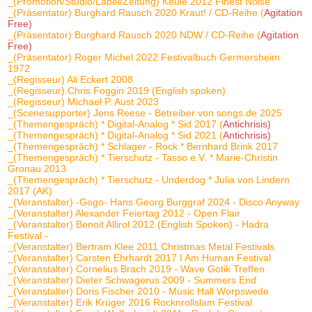
_(Promotion/Studio/Label/Zeitung) Keule 2012 Finest Noise
_(Präsentator) Burghard Rausch 2020 Kraut! / CD-Reihe (
Agitation
Free)
_(Präsentator) Burghard Rausch 2020 NDW / CD-Reihe (
Agitation
Free)
_(Präsentator) Roger Michel 2022 Festivalbuch Germersheim
1972
_(Regisseur) Ali Eckert 2008
_(Regisseur) Chris Foggin 2019 (English spoken)
_(Regisseur) Michael P. Aust 2023
_(Scenesupporter) Jens Reese - Betreiber von songs.de 2025
_(Themengespräch) * Digital-Analog * Sid 2017 (
Antichrisis)
_(Themengespräch) * Digital-Analog * Sid 2021 (
Antichrisis)
_(Themengespräch) * Schlager - Rock * Bernhard Brink 2017
_(Themengespräch) * Tierschutz - Tasso e.V. * Marie-Christin
Gronau 2013
_(Themengespräch) * Tierschutz - Underdog * Julia von Lindern
2017 (AK)
_(Veranstalter) -Gogo- Hans Georg Burggraf 2024 - Disco Anyway
_(Veranstalter) Alexander Feiertag 2012 - Open Flair
_(Veranstalter) Benoit Allirol 2012 (English Spoken) - Hadra
Festival -
_(Veranstalter) Bertram Klee 2011 Christmas Metal Festivals
_(Veranstalter) Carsten Ehrhardt 2017 I Am Human Festival
_(Veranstalter) Cornelius Brach 2019 - Wave Gotik Treffen
_(Veranstalter) Dieter Schwagerus 2009 - Summers End
_(Veranstalter) Doris Fischer 2010 - Music Hall Worpswede
_(Veranstalter) Erik Krüger 2016 Rocknrollslam Festival