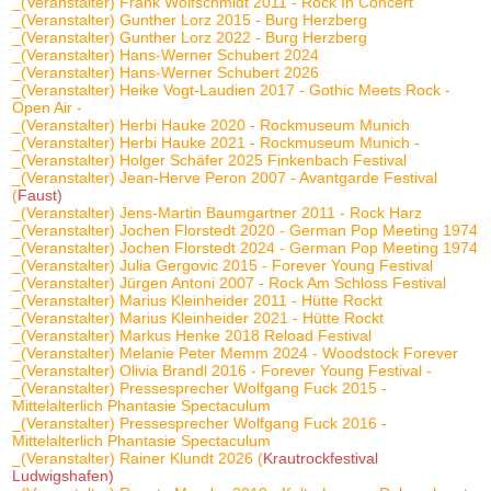
_(Veranstalter) Frank Wolfschmidt 2011 - Rock In Concert
_(Veranstalter) Gunther Lorz 2015 - Burg Herzberg
_(Veranstalter) Gunther Lorz 2022 - Burg Herzberg
_(Veranstalter) Hans-Werner Schubert 2024
_(Veranstalter) Hans-Werner Schubert 2026
_(Veranstalter) Heike Vogt-Laudien 2017 - Gothic Meets Rock -
Open Air -
_(Veranstalter) Herbi Hauke 2020 - Rockmuseum Munich
_(Veranstalter) Herbi Hauke 2021 - Rockmuseum Munich -
_(Veranstalter) Holger Schäfer 2025 Finkenbach Festival
_(Veranstalter) Jean-Herve Peron 2007 - Avantgarde Festival
(
Faust)
_(Veranstalter) Jens-Martin Baumgartner 2011 - Rock Harz
_(Veranstalter) Jochen Florstedt 2020 - German Pop Meeting 1974
_(Veranstalter) Jochen Florstedt 2024 - German Pop Meeting 1974
_(Veranstalter) Julia Gergovic 2015 - Forever Young Festival
_(Veranstalter) Jürgen Antoni 2007 - Rock Am Schloss Festival
_(Veranstalter) Marius Kleinheider 2011 - Hütte Rockt
_(Veranstalter) Marius Kleinheider 2021 - Hütte Rockt
_(Veranstalter) Markus Henke 2018 Reload Festival
_(Veranstalter) Melanie Peter Memm 2024 - Woodstock Forever
_(Veranstalter) Olivia Brandl 2016 - Forever Young Festival -
_(Veranstalter) Pressesprecher Wolfgang Fuck 2015 -
Mittelalterlich Phantasie Spectaculum
_(Veranstalter) Pressesprecher Wolfgang Fuck 2016 -
Mittelalterlich Phantasie Spectaculum
_(Veranstalter) Rainer Klundt 2026 (
Krautrockfestival
Ludwigshafen)