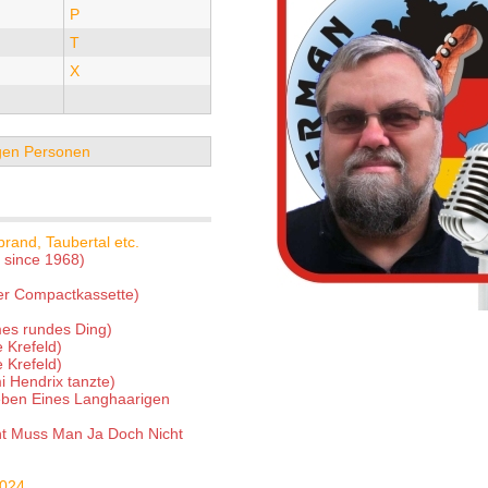
P
T
X
tigen Personen
rand, Taubertal etc.
 since 1968)
der Compactkassette)
es rundes Ding)
 Krefeld)
 Krefeld)
i Hendrix tanzte)
ben Eines Langhaarigen
icht Muss Man Ja Doch Nicht
2024