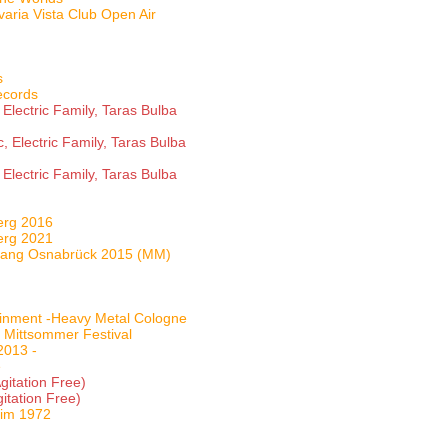
aria Vista Club Open Air
s
ecords
 Electric Family, Taras Bulba
, Electric Family, Taras Bulba
 Electric Family, Taras Bulba
erg 2016
erg 2021
Klang Osnabrück 2015 (MM)
ainment -Heavy Metal Cologne
 Mittsommer Festival
2013 -
e
gitation Free)
itation Free)
eim 1972