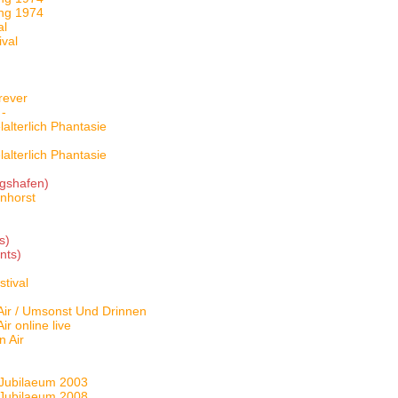
ing 1974
al
ival
rever
 -
alterlich Phantasie
alterlich Phantasie
igshafen)
nhorst
s)
nts)
tival
ir / Umsonst Und Drinnen
 online live
 Air
Jubilaeum 2003
Jubilaeum 2008