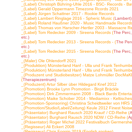
_(Label) Christoph Bühring-Uhle 2016 - BSC- Records - Bav
_(Label) Gerald Oppermann Timezone Rcords 2021
_(Label) Jürgen Schattner 2017 - Rookie Records
_(Label) Lambert Ringlage 2016 - Spheric Music (
Lambert)
_(Label) Roland Haußner 2020 - Music Handmade Record
_(Label) Thomas von Harscher-Hertler 2003 - Massacre R
_(Label) Tom Redecker 2009 - Sireena Records (
The Perc,
etc.)
_(Label) Tom Redecker 2013 - Sireena Records - (
The Perc
etc.)
_(Label) Tom Redecker 2015 - Sireena Records (
The Perc,
etc.)
_(Maler) Ole Ohlendorff 2021
_(Produktion) Münsterland Hanf - Ulla und Frank Tenhumb
_(Produktion) Münsterland Hanf - Ulla und Frank Tenhumb
_(Produzent und Studiobesitzer) Matze Lohmüller DocMa
(
Therapiezentrum)
_(Produzent) Artur Silber über Hildegard Knef 2012
_(Promotion) Brooke Lynn Promotion - Birgit Bräckle
_(Promotion) Dirk Zimmermann 2008 - Black Bards Entert
_(Promotion) Maike Schober 2014 - Mediamixx - Keltisches
_(Promotion-Sponsoring) Christina Scheidtweiler von HRS 
_(Promotion/Studio/Label/Zeitung) Keule 2012 Finest Nois
_(Präsentator) Burghard Rausch 2020 Kraut! / CD-Reihe (
A
_(Präsentator) Burghard Rausch 2020 NDW / CD-Reihe (
Ag
_(Präsentator) Roger Michel 2022 Festivalbuch Germersh
_(Regisseur) Ali Eckert 2008
_(Regisseur) Chris Foggin 2019 (English spoken)