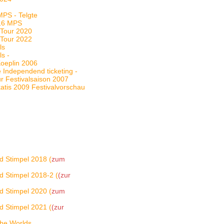
MPS - Telgte
016 MPS
e Tour 2020
e Tour 2022
ls
ls -
Koeplin 2006
 Independend ticketing -
ur Festivalsaison 2007
katis 2009 Festivalvorschau
d Stimpel 2018 (
zum
d Stimpel 2018-2 (
(zur
d Stimpel 2020 (
zum
d Stimpel 2021 (
(zur
The Worlds