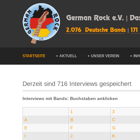
German Rock e.V. | Da
2.076 Deutsche Bands
|
171
STARTSEITE
AKTUELL
UNSER VEREIN
IN
Derzeit sind 716 Interviews gespeichert
Interviews mit Bands: Buchstaben anklicken
1
3
A
B
C
E
F
G
I
J
K