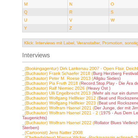
M
N
O
Q
R
S
U
V
W
Y
Z
Klick: Interviews mit Label, Veranstalter, Promotion, sons
Interviews
_(Bookingagentur) Dirk Lankenau 2007 - Open Flair, Deichb
_(Buchautor) Frank Schaefer 2018 (
Burg Herzberg Festival
_(Buchautor) Peter M. Roese 2013 (
Allgäu Sixties)
_(Buchautor) Pia Fruth 2018 (
Record.Stop.Play - Die Ära 
_(Buchautor) Ralf Niemiec 2026 (
Heavy Ost )
_(Buchautor) Ulli Engelbrecht 2013 (
Mehr als nur ein dumm
_(Buchautor) Wolfgang Hellfeier 2012 (
Beat und Rockszene
_(Buchautor) Wolfgang Hellfeier 2023 (
Beat und Rockszene
_(Buchautor) Wolfram Haenel 2021 (
Der Junge, der mit Jim
_(Buchautor) Wolfram Haenel 2021 - 2 (
1975 - Aus Dem Le
Taugenichts)
_(Buchautor) Wolfram Haenel 2022 (
Rollator Blues Vielle
Sterben)
_(Cartoonist) Jens Natter 2008
_(Chefredakteur) Marcus Wicker -Rockmagazin eclipsed- 