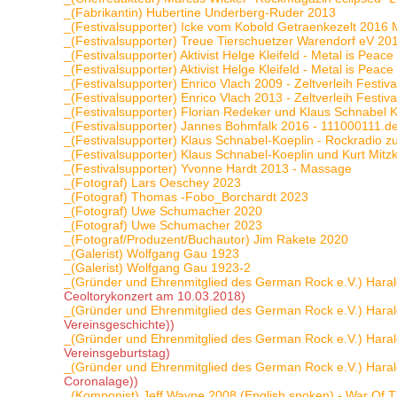
_(Fabrikantin) Hubertine Underberg-Ruder 2013
_(Festivalsupporter) Icke vom Kobold Getraenkezelt 2016 
_(Festivalsupporter) Treue Tierschuetzer Warendorf eV 2
_(Festivalsupporter) Aktivist Helge Kleifeld - Metal is Peac
_(Festivalsupporter) Aktivist Helge Kleifeld - Metal is Peac
_(Festivalsupporter) Enrico Vlach 2009 - Zeltverleih Festiva
_(Festivalsupporter) Enrico Vlach 2013 - Zeltverleih Festiva
_(Festivalsupporter) Florian Redeker und Klaus Schnabel 
_(Festivalsupporter) Jannes Bohmfalk 2016 - 111000111.de
_(Festivalsupporter) Klaus Schnabel-Koeplin - Rockradio z
_(Festivalsupporter) Klaus Schnabel-Koeplin und Kurt Mitz
_(Festivalsupporter) Yvonne Hardt 2013 - Massage
_(Fotograf) Lars Oeschey 2023
_(Fotograf) Thomas -Fobo_Borchardt 2023
_(Fotograf) Uwe Schumacher 2020
_(Fotograf) Uwe Schumacher 2023
_(Fotograf/Produzent/Buchautor) Jim Rakete 2020
_(Galerist) Wolfgang Gau 1923
_(Galerist) Wolfgang Gau 1923-2
_(Gründer und Ehrenmitglied des German Rock e.V.) Haral
Ceoltorykonzert am 10.03.2018)
_(Gründer und Ehrenmitglied des German Rock e.V.) Haral
Vereinsgeschichte))
_(Gründer und Ehrenmitglied des German Rock e.V.) Haral
Vereinsgeburtstag)
_(Gründer und Ehrenmitglied des German Rock e.V.) Haral
Coronalage))
_(Komponist) Jeff Wayne 2008 (English spoken) - War Of 