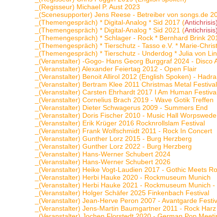
_(Regisseur) Michael P. Aust 2023
_(Scenesupporter) Jens Reese - Betreiber von songs.de 2
_(Themengespräch) * Digital-Analog * Sid 2017 (
Antichrisis
_(Themengespräch) * Digital-Analog * Sid 2021 (
Antichrisis
_(Themengespräch) * Schlager - Rock * Bernhard Brink 20
_(Themengespräch) * Tierschutz - Tasso e.V. * Marie-Chri
_(Themengespräch) * Tierschutz - Underdog * Julia von Li
_(Veranstalter) -Gogo- Hans Georg Burggraf 2024 - Disco
_(Veranstalter) Alexander Feiertag 2012 - Open Flair
_(Veranstalter) Benoit Allirol 2012 (English Spoken) - Hadra 
_(Veranstalter) Bertram Klee 2011 Christmas Metal Festiva
_(Veranstalter) Carsten Ehrhardt 2017 I Am Human Festiva
_(Veranstalter) Cornelius Brach 2019 - Wave Gotik Treffen
_(Veranstalter) Dieter Schwagerus 2009 - Summers End
_(Veranstalter) Doris Fischer 2010 - Music Hall Worpswede
_(Veranstalter) Erik Krüger 2016 Rocknrollslam Festival
_(Veranstalter) Frank Wolfschmidt 2011 - Rock In Concert
_(Veranstalter) Gunther Lorz 2015 - Burg Herzberg
_(Veranstalter) Gunther Lorz 2022 - Burg Herzberg
_(Veranstalter) Hans-Werner Schubert 2024
_(Veranstalter) Hans-Werner Schubert 2026
_(Veranstalter) Heike Vogt-Laudien 2017 - Gothic Meets Ro
_(Veranstalter) Herbi Hauke 2020 - Rockmuseum Munich
_(Veranstalter) Herbi Hauke 2021 - Rockmuseum Munich -
_(Veranstalter) Holger Schäfer 2025 Finkenbach Festival
_(Veranstalter) Jean-Herve Peron 2007 - Avantgarde Festiv
_(Veranstalter) Jens-Martin Baumgartner 2011 - Rock Harz
_(Veranstalter) Jochen Florstedt 2020 - German Pop Meet