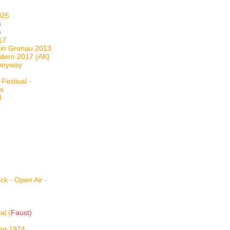
025
)
)
17
stin Gronau 2013
ndern 2017 (AK)
 Anyway
Festival -
ls
l
ck - Open Air -
al (
Faust)
ing 1974