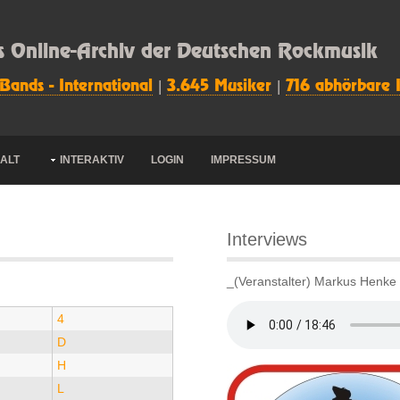
s Online-Archiv der Deutschen Rockmusik
 Bands - International
|
3.645 Musiker
|
716 abhörbare 
HALT
INTERAKTIV
LOGIN
IMPRESSUM
Interviews
_(Veranstalter) Markus Henke
4
D
H
L