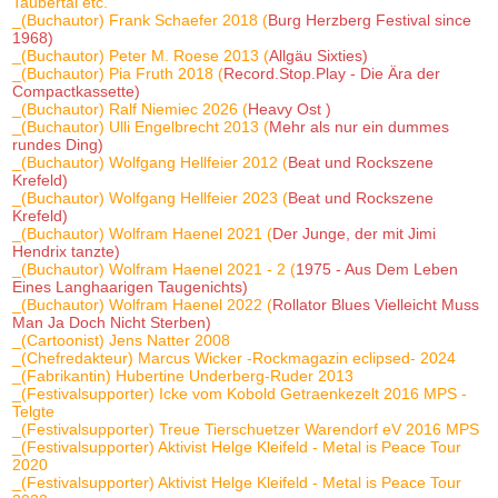
Taubertal etc.
_(Buchautor) Frank Schaefer 2018 (
Burg Herzberg Festival since
1968)
_(Buchautor) Peter M. Roese 2013 (
Allgäu Sixties)
_(Buchautor) Pia Fruth 2018 (
Record.Stop.Play - Die Ära der
Compactkassette)
_(Buchautor) Ralf Niemiec 2026 (
Heavy Ost )
_(Buchautor) Ulli Engelbrecht 2013 (
Mehr als nur ein dummes
rundes Ding)
_(Buchautor) Wolfgang Hellfeier 2012 (
Beat und Rockszene
Krefeld)
_(Buchautor) Wolfgang Hellfeier 2023 (
Beat und Rockszene
Krefeld)
_(Buchautor) Wolfram Haenel 2021 (
Der Junge, der mit Jimi
Hendrix tanzte)
_(Buchautor) Wolfram Haenel 2021 - 2 (
1975 - Aus Dem Leben
Eines Langhaarigen Taugenichts)
_(Buchautor) Wolfram Haenel 2022 (
Rollator Blues Vielleicht Muss
Man Ja Doch Nicht Sterben)
_(Cartoonist) Jens Natter 2008
_(Chefredakteur) Marcus Wicker -Rockmagazin eclipsed- 2024
_(Fabrikantin) Hubertine Underberg-Ruder 2013
_(Festivalsupporter) Icke vom Kobold Getraenkezelt 2016 MPS -
Telgte
_(Festivalsupporter) Treue Tierschuetzer Warendorf eV 2016 MPS
_(Festivalsupporter) Aktivist Helge Kleifeld - Metal is Peace Tour
2020
_(Festivalsupporter) Aktivist Helge Kleifeld - Metal is Peace Tour