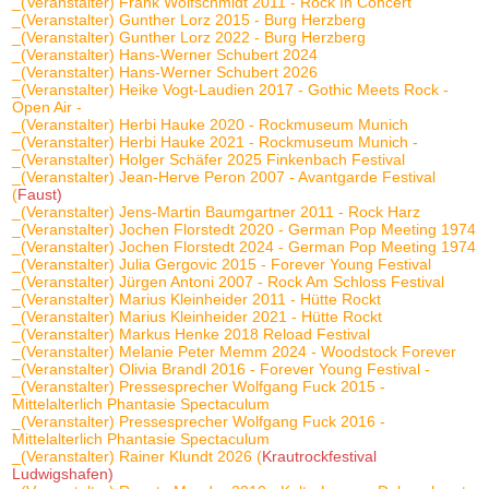
_(Veranstalter) Frank Wolfschmidt 2011 - Rock In Concert
_(Veranstalter) Gunther Lorz 2015 - Burg Herzberg
_(Veranstalter) Gunther Lorz 2022 - Burg Herzberg
_(Veranstalter) Hans-Werner Schubert 2024
_(Veranstalter) Hans-Werner Schubert 2026
_(Veranstalter) Heike Vogt-Laudien 2017 - Gothic Meets Rock -
Open Air -
_(Veranstalter) Herbi Hauke 2020 - Rockmuseum Munich
_(Veranstalter) Herbi Hauke 2021 - Rockmuseum Munich -
_(Veranstalter) Holger Schäfer 2025 Finkenbach Festival
_(Veranstalter) Jean-Herve Peron 2007 - Avantgarde Festival
(
Faust)
_(Veranstalter) Jens-Martin Baumgartner 2011 - Rock Harz
_(Veranstalter) Jochen Florstedt 2020 - German Pop Meeting 1974
_(Veranstalter) Jochen Florstedt 2024 - German Pop Meeting 1974
_(Veranstalter) Julia Gergovic 2015 - Forever Young Festival
_(Veranstalter) Jürgen Antoni 2007 - Rock Am Schloss Festival
_(Veranstalter) Marius Kleinheider 2011 - Hütte Rockt
_(Veranstalter) Marius Kleinheider 2021 - Hütte Rockt
_(Veranstalter) Markus Henke 2018 Reload Festival
_(Veranstalter) Melanie Peter Memm 2024 - Woodstock Forever
_(Veranstalter) Olivia Brandl 2016 - Forever Young Festival -
_(Veranstalter) Pressesprecher Wolfgang Fuck 2015 -
Mittelalterlich Phantasie Spectaculum
_(Veranstalter) Pressesprecher Wolfgang Fuck 2016 -
Mittelalterlich Phantasie Spectaculum
_(Veranstalter) Rainer Klundt 2026 (
Krautrockfestival
Ludwigshafen)