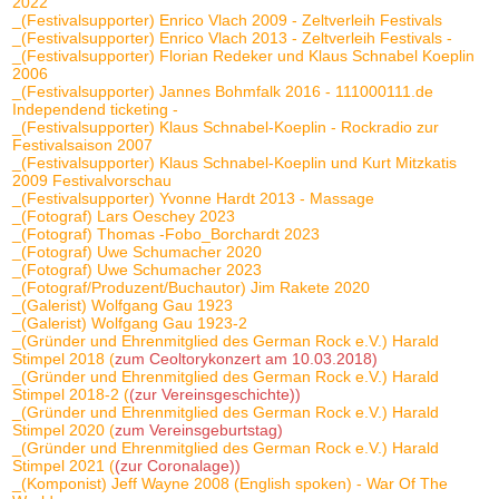
2022
_(Festivalsupporter) Enrico Vlach 2009 - Zeltverleih Festivals
_(Festivalsupporter) Enrico Vlach 2013 - Zeltverleih Festivals -
_(Festivalsupporter) Florian Redeker und Klaus Schnabel Koeplin
2006
_(Festivalsupporter) Jannes Bohmfalk 2016 - 111000111.de
Independend ticketing -
_(Festivalsupporter) Klaus Schnabel-Koeplin - Rockradio zur
Festivalsaison 2007
_(Festivalsupporter) Klaus Schnabel-Koeplin und Kurt Mitzkatis
2009 Festivalvorschau
_(Festivalsupporter) Yvonne Hardt 2013 - Massage
_(Fotograf) Lars Oeschey 2023
_(Fotograf) Thomas -Fobo_Borchardt 2023
_(Fotograf) Uwe Schumacher 2020
_(Fotograf) Uwe Schumacher 2023
_(Fotograf/Produzent/Buchautor) Jim Rakete 2020
_(Galerist) Wolfgang Gau 1923
_(Galerist) Wolfgang Gau 1923-2
_(Gründer und Ehrenmitglied des German Rock e.V.) Harald
Stimpel 2018 (
zum Ceoltorykonzert am 10.03.2018)
_(Gründer und Ehrenmitglied des German Rock e.V.) Harald
Stimpel 2018-2 (
(zur Vereinsgeschichte))
_(Gründer und Ehrenmitglied des German Rock e.V.) Harald
Stimpel 2020 (
zum Vereinsgeburtstag)
_(Gründer und Ehrenmitglied des German Rock e.V.) Harald
Stimpel 2021 (
(zur Coronalage))
_(Komponist) Jeff Wayne 2008 (English spoken) - War Of The