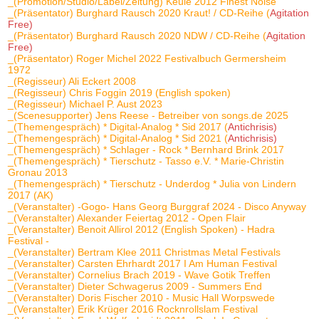
_(Promotion/Studio/Label/Zeitung) Keule 2012 Finest Noise
_(Präsentator) Burghard Rausch 2020 Kraut! / CD-Reihe (
Agitation
Free)
_(Präsentator) Burghard Rausch 2020 NDW / CD-Reihe (
Agitation
Free)
_(Präsentator) Roger Michel 2022 Festivalbuch Germersheim
1972
_(Regisseur) Ali Eckert 2008
_(Regisseur) Chris Foggin 2019 (English spoken)
_(Regisseur) Michael P. Aust 2023
_(Scenesupporter) Jens Reese - Betreiber von songs.de 2025
_(Themengespräch) * Digital-Analog * Sid 2017 (
Antichrisis)
_(Themengespräch) * Digital-Analog * Sid 2021 (
Antichrisis)
_(Themengespräch) * Schlager - Rock * Bernhard Brink 2017
_(Themengespräch) * Tierschutz - Tasso e.V. * Marie-Christin
Gronau 2013
_(Themengespräch) * Tierschutz - Underdog * Julia von Lindern
2017 (AK)
_(Veranstalter) -Gogo- Hans Georg Burggraf 2024 - Disco Anyway
_(Veranstalter) Alexander Feiertag 2012 - Open Flair
_(Veranstalter) Benoit Allirol 2012 (English Spoken) - Hadra
Festival -
_(Veranstalter) Bertram Klee 2011 Christmas Metal Festivals
_(Veranstalter) Carsten Ehrhardt 2017 I Am Human Festival
_(Veranstalter) Cornelius Brach 2019 - Wave Gotik Treffen
_(Veranstalter) Dieter Schwagerus 2009 - Summers End
_(Veranstalter) Doris Fischer 2010 - Music Hall Worpswede
_(Veranstalter) Erik Krüger 2016 Rocknrollslam Festival