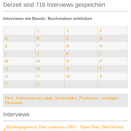
Derzeit sind 716 Interviews gespeichert
Interviews mit Bands: Buchstaben anklicken
1
3
4
A
B
C
D
E
F
G
H
I
J
K
L
M
N
O
P
Q
R
S
T
U
V
W
X
Y
Z
Klick: Interviews mit Label, Veranstalter, Promotion, sonstigen
Personen
Interviews
_(Bookingagentur) Dirk Lankenau 2007 - Open Flair, Deichbrand,