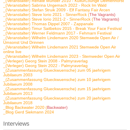
_(Veranstalter) Renate Munder 2010 - KulturLounge Delmenhorst
_(Veranstalter) Sabrina Ungemach 2022 - Rock Im Wald
_(Veranstalter) Stefan Struik 2009 - Elf Fantasy Fair Arcen
_(Veranstalter) Steve Iorio 2021 - SinnerRock (
The Vagrants)
_(Veranstalter) Steve Iorio 2021-2 - SinnerRock (
The Vagrants)
_(Veranstalter) Thomas Dippel 2007 - Zappanale
_(Veranstalter) Timur Saitbekov 2015 - Break Your Face Festival
_(Veranstalter) Werner Feldmann 2017 - Fehmarn Festival
_(Veranstalter) Wilhelm Lindemann 2020 Stemwede Open Air /
Umsonst Und Drinnen
_(Veranstalter) Wilhelm Lindemann 2021 Stemwede Open Air
online live
_(Veranstalter) Wilhelm Lindemann 2023 - Stemweder Open Air
_(Verleger) Georg Stein 2008 - Palmyraverlag
_(Verleger) Georg Stein 2022 - Palmyraverlag
_(Zusammenfassung Glueckwuensche) zum 05 jaehrigem
Jubilaeum 2003
_(Zusammenfassung Glueckwuensche) zum 10 jaehrigem
Jubilaeum 2008
_(Zusammenfassung Glueckwuensche) zum 15 jaehrigem
Jubilaeum 2013
_(Zusammenfassung Glueckwuensche) zum 20 jaehrigem
Jubilaeum 2018
_Blog Backwater 2020 (
Backwater)
_Blog Gerd Siekmann 2024
Interviews