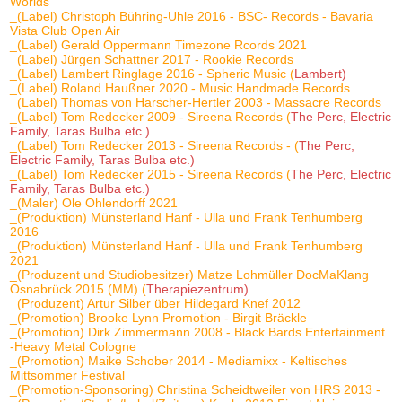
Worlds
_(Label) Christoph Bühring-Uhle 2016 - BSC- Records - Bavaria
Vista Club Open Air
_(Label) Gerald Oppermann Timezone Rcords 2021
_(Label) Jürgen Schattner 2017 - Rookie Records
_(Label) Lambert Ringlage 2016 - Spheric Music (
Lambert)
_(Label) Roland Haußner 2020 - Music Handmade Records
_(Label) Thomas von Harscher-Hertler 2003 - Massacre Records
_(Label) Tom Redecker 2009 - Sireena Records (
The Perc, Electric
Family, Taras Bulba etc.)
_(Label) Tom Redecker 2013 - Sireena Records - (
The Perc,
Electric Family, Taras Bulba etc.)
_(Label) Tom Redecker 2015 - Sireena Records (
The Perc, Electric
Family, Taras Bulba etc.)
_(Maler) Ole Ohlendorff 2021
_(Produktion) Münsterland Hanf - Ulla und Frank Tenhumberg
2016
_(Produktion) Münsterland Hanf - Ulla und Frank Tenhumberg
2021
_(Produzent und Studiobesitzer) Matze Lohmüller DocMaKlang
Osnabrück 2015 (MM) (
Therapiezentrum)
_(Produzent) Artur Silber über Hildegard Knef 2012
_(Promotion) Brooke Lynn Promotion - Birgit Bräckle
_(Promotion) Dirk Zimmermann 2008 - Black Bards Entertainment
-Heavy Metal Cologne
_(Promotion) Maike Schober 2014 - Mediamixx - Keltisches
Mittsommer Festival
_(Promotion-Sponsoring) Christina Scheidtweiler von HRS 2013 -