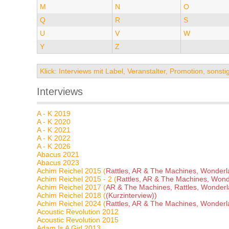
M
N
O
Q
R
S
U
V
W
Y
Z
Klick: Interviews mit Label, Veranstalter, Promotion, sons
Interviews
A - K 2019
A - K 2020
A - K 2021
A - K 2022
A - K 2026
Abacus 2021
Abacus 2023
Achim Reichel 2015 (
Rattles, AR & The Machines, Wonderla
Achim Reichel 2015 - 2 (
Rattles, AR & The Machines, Wond
Achim Reichel 2017 (
AR & The Machines, Rattles, Wonderl
Achim Reichel 2018 (
(Kurzinterview))
Achim Reichel 2024 (
Rattles, AR & The Machines, Wonderla
Acoustic Revolution 2012
Acoustic Revolution 2015
Adam Is A Girl 2013