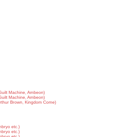
Guilt Machine, Ambeon)
Guilt Machine, Ambeon)
Arthur Brown, Kingdom Come)
bryo etc.)
bryo etc.)
bryo etc.)