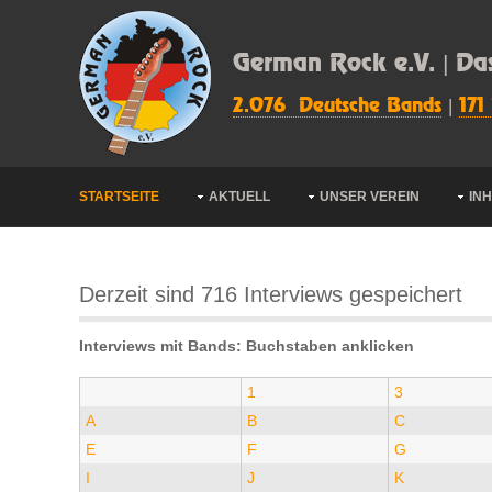
German Rock e.V. | Da
2.076 Deutsche Bands
|
171
STARTSEITE
AKTUELL
UNSER VEREIN
IN
Derzeit sind 716 Interviews gespeichert
Interviews mit Bands: Buchstaben anklicken
1
3
A
B
C
E
F
G
I
J
K