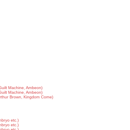
Guilt Machine, Ambeon)
Guilt Machine, Ambeon)
Arthur Brown, Kingdom Come)
bryo etc.)
bryo etc.)
bryo etc.)