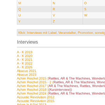
M
N
O
Q
R
S
U
V
W
Y
Z
Klick: Interviews mit Label, Veranstalter, Promotion, sons
Interviews
A - K 2019
A - K 2020
A - K 2021
A - K 2022
A - K 2026
Abacus 2021
Abacus 2023
Achim Reichel 2015 (
Rattles, AR & The Machines, Wonderla
Achim Reichel 2015 - 2 (
Rattles, AR & The Machines, Wond
Achim Reichel 2017 (
AR & The Machines, Rattles, Wonderl
Achim Reichel 2018 (
(Kurzinterview))
Achim Reichel 2024 (
Rattles, AR & The Machines, Wonderla
Acoustic Revolution 2012
Acoustic Revolution 2015
Adam Is A Girl 2013