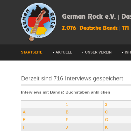
German Rock e.V. | Da
2.076 Deutsche Bands
|
171
STARTSEITE
AKTUELL
UNSER VEREIN
IN
Derzeit sind 716 Interviews gespeichert
Interviews mit Bands: Buchstaben anklicken
1
3
A
B
C
E
F
G
I
J
K