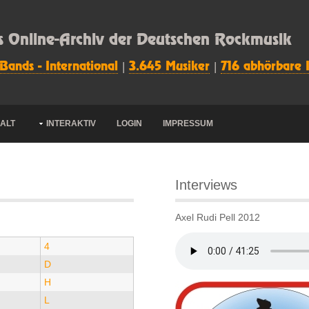
s Online-Archiv der Deutschen Rockmusik
 Bands - International
|
3.645 Musiker
|
716 abhörbare 
HALT
INTERAKTIV
LOGIN
IMPRESSUM
Interviews
Axel Rudi Pell 2012
4
D
H
L