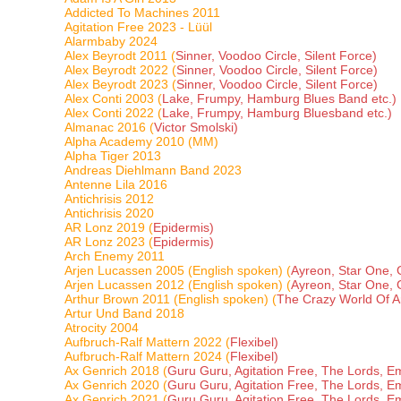
Addicted To Machines 2011
Agitation Free 2023 - Lüül
Alarmbaby 2024
Alex Beyrodt 2011 (
Sinner, Voodoo Circle, Silent Force)
Alex Beyrodt 2022 (
Sinner, Voodoo Circle, Silent Force)
Alex Beyrodt 2023 (
Sinner, Voodoo Circle, Silent Force)
Alex Conti 2003 (
Lake, Frumpy, Hamburg Blues Band etc.)
Alex Conti 2022 (
Lake, Frumpy, Hamburg Bluesband etc.)
Almanac 2016 (
Victor Smolski)
Alpha Academy 2010 (MM)
Alpha Tiger 2013
Andreas Diehlmann Band 2023
Antenne Lila 2016
Antichrisis 2012
Antichrisis 2020
AR Lonz 2019 (
Epidermis)
AR Lonz 2023 (
Epidermis)
Arch Enemy 2011
Arjen Lucassen 2005 (English spoken) (
Ayreon, Star One, 
Arjen Lucassen 2012 (English spoken) (
Ayreon, Star One, 
Arthur Brown 2011 (English spoken) (
The Crazy World Of 
Artur Und Band 2018
Atrocity 2004
Aufbruch-Ralf Mattern 2022 (
Flexibel)
Aufbruch-Ralf Mattern 2024 (
Flexibel)
Ax Genrich 2018 (
Guru Guru, Agitation Free, The Lords, Em
Ax Genrich 2020 (
Guru Guru, Agitation Free, The Lords, Em
Ax Genrich 2021 (
Guru Guru, Agitation Free, The Lords, Em