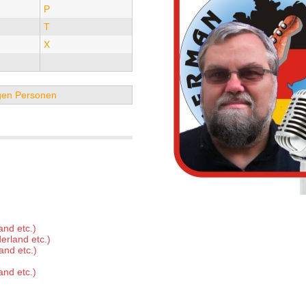
P
T
X
tigen Personen
nd etc.)
erland etc.)
and etc.)
nd etc.)