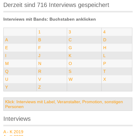
Derzeit sind 716 Interviews gespeichert
Interviews mit Bands: Buchstaben anklicken
1
3
4
A
B
C
D
E
F
G
H
I
J
K
L
M
N
O
P
Q
R
S
T
U
V
W
X
Y
Z
Klick: Interviews mit Label, Veranstalter, Promotion, sonstigen
Personen
Interviews
A - K 2019