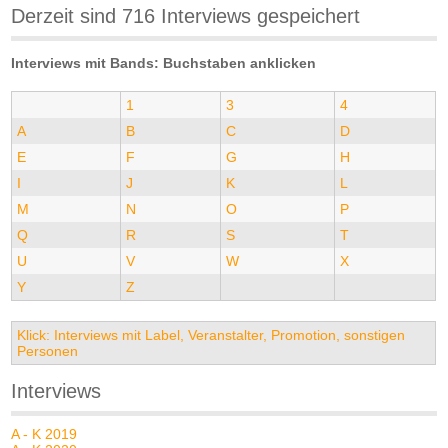
Derzeit sind 716 Interviews gespeichert
Interviews mit Bands: Buchstaben anklicken
1
3
4
A
B
C
D
E
F
G
H
I
J
K
L
M
N
O
P
Q
R
S
T
U
V
W
X
Y
Z
Klick: Interviews mit Label, Veranstalter, Promotion, sonstigen
Personen
Interviews
A - K 2019