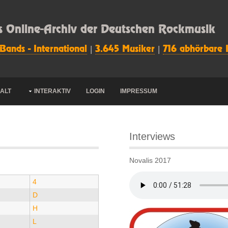
s Online-Archiv der Deutschen Rockmusik
 Bands - International
|
3.645 Musiker
|
716 abhörbare 
HALT
INTERAKTIV
LOGIN
IMPRESSUM
Interviews
Novalis 2017
4
D
H
L