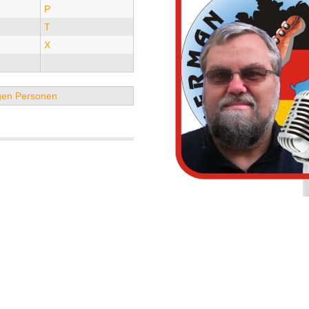
P
T
X
tigen Personen