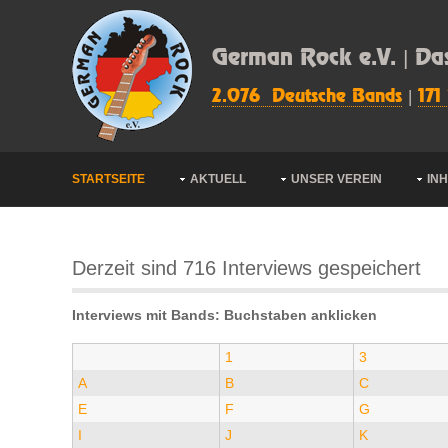
German Rock e.V. | Da
2.076 Deutsche Bands
|
171
STARTSEITE
AKTUELL
UNSER VEREIN
IN
Derzeit sind 716 Interviews gespeichert
Interviews mit Bands: Buchstaben anklicken
1
3
A
B
C
E
F
G
I
J
K