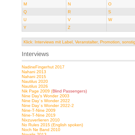
M
N
O
Q
R
S
U
V
W
Y
Z
Klick: Interviews mit Label, Veranstalter, Promotion, sons
Interviews
NadineFingerhut 2017
Nahani 2013
Nahani 2015
Nautilus 2020
Nautilus 2026
Nik Page 2009 (
Blind Passengers)
Nine Day's Wonder 2003
Nine Day´s Wonder 2022
Nine Day´s Wonder 2022-2
Nine-T-Nine 2009
Nine-T-Nine 2019
Nixzuverlieren 2010
No Rules 2015 (English spoken)
Noch Ne Band 2010
Novalis 2013