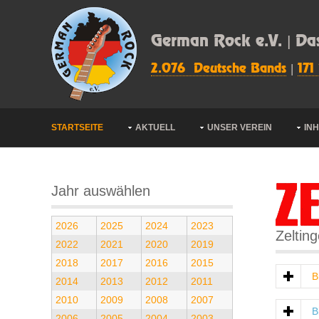
German Rock e.V. | Da
2.076 Deutsche Bands
|
171
STARTSEITE
AKTUELL
UNSER VEREIN
IN
Jahr auswählen
2026
2025
2024
2023
Zeltin
2022
2021
2020
2019
2018
2017
2016
2015
B
2014
2013
2012
2011
2010
2009
2008
2007
B
2006
2005
2004
2003