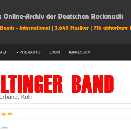
s Online-Archiv der Deutschen Rockmusik
 Bands - International
|
3.645 Musiker
|
716 abhörbare 
HALT
INTERAKTIV
LOGIN
IMPRESSUM
gerband, Köln
iografie
ilder