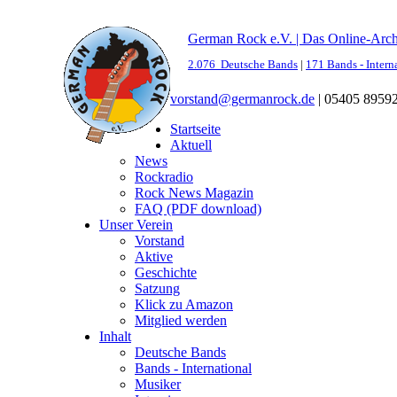
German Rock e.V. | Das Online-Arc
2.076 Deutsche Bands
|
171 Bands - Intern
vorstand@germanrock.de
|
05405 8959
Startseite
Aktuell
News
Rockradio
Rock News Magazin
FAQ (PDF download)
Unser Verein
Vorstand
Aktive
Geschichte
Satzung
Klick zu Amazon
Mitglied werden
Inhalt
Deutsche Bands
Bands - International
Musiker