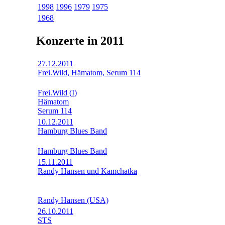
1998
1996
1979
1975
1968
Konzerte in 2011
27.12.2011
Frei.Wild, Hämatom, Serum 114
Frei.Wild (I)
Hämatom
Serum 114
10.12.2011
Hamburg Blues Band
Hamburg Blues Band
15.11.2011
Randy Hansen und Kamchatka
Randy Hansen (USA)
26.10.2011
STS