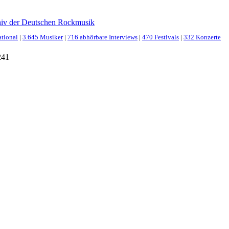
hiv der Deutschen Rockmusik
ational
|
3.645 Musiker
|
716 abhörbare Interviews
|
470 Festivals
|
332 Konzerte
241